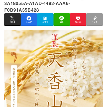
3A18055A-A1AD-4482-AAA6-
F0D91A35B428
ポスト
シェア
はてブ
送る
Pocket
リンク