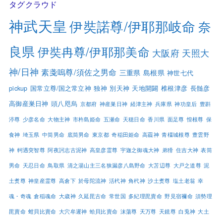
タグクラウド
神武天皇
伊奘諾尊/伊耶那岐命
奈
良県
伊奘冉尊/伊耶那美命
大阪府
天照大
神/日神
素戔嗚尊/須佐之男命
三重県
島根県
神世七代
pickup
国常立尊/国之常立神
独神
別天神
天地開闢
椎根津彦
長髄彦
高御産巣日神
頭八咫烏
京都府
神産巣日神
経津主神
兵庫県
神功皇后
豊斟
渟尊
少彦名命
大物主神
市杵島姫命
五瀬命
天穂日命
香川県
面足尊
惶根尊
保
食神
埼玉県
中筒男命
底筒男命
東京都
奇稲田姫命
高龗神
青橿城根尊
豊雲野
神
軻遇突智尊
阿夜訶志古泥神
高皇彦霊尊
宇迦之御魂大神
弟猾
住吉大神
表筒
男命
天忍日命
鳥取県
清之湯山主三名狭漏彦八島野命
大苫辺尊
大戸之道尊
泥
土煑尊
神皇産霊尊
高倉下
於母陀流神
活杙神
角杙神
沙土煑尊
塩土老翁
幸
魂・奇魂
倉稲魂命
大歳神
久延毘古命
常世国
多紀理毘賣命
野見宿禰命
須勢理
毘賣命
蚶貝比賣命
大穴牟遲神
蛤貝比賣命
沫蕩尊
天万尊
天鏡尊
白兎神
大土