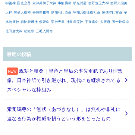
御祖神
国底立尊
家津美御子大神
事解男命
明光浦霊
熊野速玉大神
熊野夫須美
大神
豊受大御神
吾屋惶根尊
伊加利比売命
宇加乃御玉御祖命
佐佐津比古命
宇
比地邇神
須比智邇神
倭姫命
崇神天皇
神皇産霊神
宇迦魂命
大坂府
五十鈴媛命
佐田彦大神
稲飯命
三毛入野命
最近の投稿
親耕と親桑｜皇帝と皇后の率先垂範であり理想
像。日本神話で引き継がれ、現代にも継承されてる
スペシャルな枠組み
素戔嗚尊の「無状（あづきなし）」は無礼や非礼に
連なる行為が権威を損うという形をとったもの