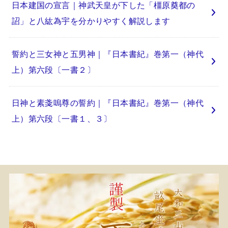
日本建国の宣言｜神武天皇が下した「橿原奠都の
詔」と八紘為宇を分かりやすく解説します
誓約と三女神と五男神｜『日本書紀』巻第一（神代
上）第六段〔一書２〕
日神と素戔嗚尊の誓約｜『日本書紀』巻第一（神代
上）第六段〔一書１、３〕