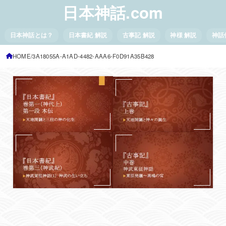
日本神話.com
日本神話とは？
日本書紀 解説
古事記 解説
神様 解説
神話
HOME
3A18055A-A1AD-4482-AAA6-F0D91A35B428