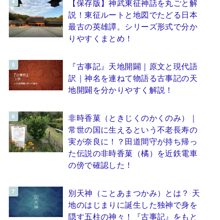
【保存版】神武東征神話を丸ごと解
説！東征ルートと地図でたどる日本
最古の英雄譚。シリーズ形式で分か
りやすくまとめ！
『古事記』天地開闢｜原文と現代語
訳｜神名を連ねて物語る古事記の天
地開闢を分かりやすく解説！
非時香菓（ときじくのかくのみ）｜
常世の国に生えるという不老長寿の
実が奈良に！？田道間守が持ち帰っ
た伝説の非時香菓（橘）を近鉄電車
の傍で確認した！
別天神（ことあまつかみ）とは？ 天
地のはじまりに誕生した独神で身を
隠す五柱の神々！『古事記』をもと