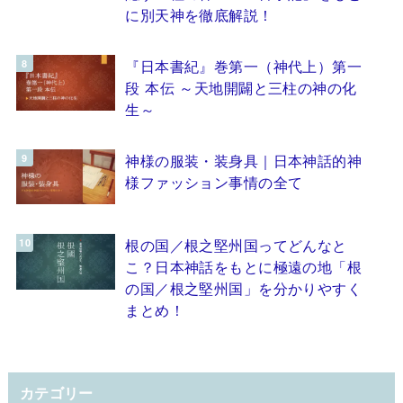
に別天神を徹底解説！
『日本書紀』巻第一（神代上）第一
段 本伝 ～天地開闢と三柱の神の化
生～
神様の服装・装身具｜日本神話的神
様ファッション事情の全て
根の国／根之堅州国ってどんなと
こ？日本神話をもとに極遠の地「根
の国／根之堅州国」を分かりやすく
まとめ！
カテゴリー