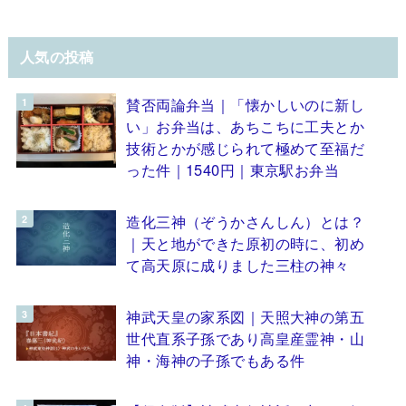
人気の投稿
賛否両論弁当｜「懐かしいのに新し
い」お弁当は、あちこちに工夫とか
技術とかが感じられて極めて至福だ
った件｜1540円｜東京駅お弁当
造化三神（ぞうかさんしん）とは？
｜天と地ができた原初の時に、初め
て高天原に成りました三柱の神々
神武天皇の家系図｜天照大神の第五
世代直系子孫であり高皇産霊神・山
神・海神の子孫でもある件