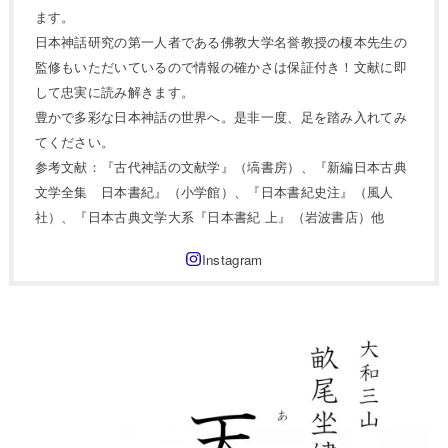
ます。
日本神話研究の第一人者である佛教大学名誉教授の榎本先生の
監修もいただいているので情報の確かさは保証付き！文献に即
して忠実に読み解きます。
豊かで多彩な日本神話の世界へ。是非一度、足を踏み入れてみ
てください。
参考文献：『古代神話の文献学』（塙書房）、『新編日本古典
文学全集 日本書紀』（小学館）、『日本書紀史注』（風人
社）、『日本古典文学大系『日本書紀 上』（岩波書店）他