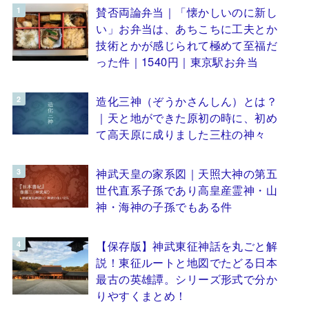
賛否両論弁当｜「懐かしいのに新し
い」お弁当は、あちこちに工夫とか
技術とかが感じられて極めて至福だ
った件｜1540円｜東京駅お弁当
造化三神（ぞうかさんしん）とは？
｜天と地ができた原初の時に、初め
て高天原に成りました三柱の神々
神武天皇の家系図｜天照大神の第五
世代直系子孫であり高皇産霊神・山
神・海神の子孫でもある件
【保存版】神武東征神話を丸ごと解
説！東征ルートと地図でたどる日本
最古の英雄譚。シリーズ形式で分か
りやすくまとめ！