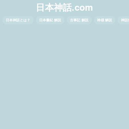
日本神話.com
日本神話とは？
日本書紀 解説
古事記 解説
神様 解説
神話