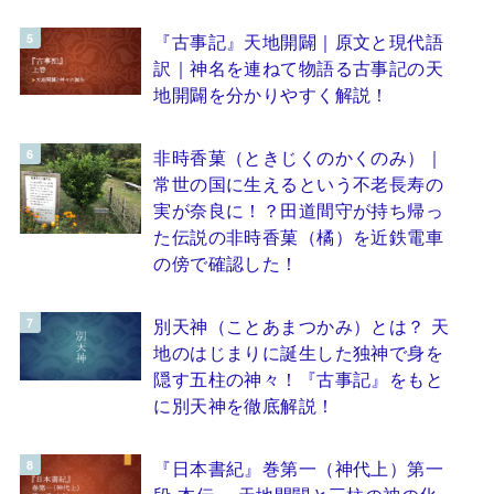
『古事記』天地開闢｜原文と現代語
訳｜神名を連ねて物語る古事記の天
地開闢を分かりやすく解説！
非時香菓（ときじくのかくのみ）｜
常世の国に生えるという不老長寿の
実が奈良に！？田道間守が持ち帰っ
た伝説の非時香菓（橘）を近鉄電車
の傍で確認した！
別天神（ことあまつかみ）とは？ 天
地のはじまりに誕生した独神で身を
隠す五柱の神々！『古事記』をもと
に別天神を徹底解説！
『日本書紀』巻第一（神代上）第一
段 本伝 ～天地開闢と三柱の神の化