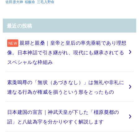
佐田彦大神
稲飯命
三毛入野命
最近の投稿
親耕と親桑｜皇帝と皇后の率先垂範であり理想
像。日本神話で引き継がれ、現代にも継承されてる
スペシャルな枠組み
素戔嗚尊の「無状（あづきなし）」は無礼や非礼に
連なる行為が権威を損うという形をとったもの
日本建国の宣言｜神武天皇が下した「橿原奠都の
詔」と八紘為宇を分かりやすく解説します