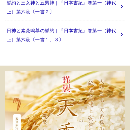
誓約と三女神と五男神｜『日本書紀』巻第一（神代
上）第六段〔一書２〕
日神と素戔嗚尊の誓約｜『日本書紀』巻第一（神代
上）第六段〔一書１、３〕