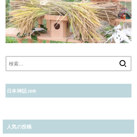
検
索:
日本神話.com
人気の投稿