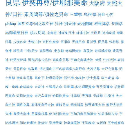
良県
伊奘冉尊/伊耶那美命
大阪府
天照大
神/日神
素戔嗚尊/須佐之男命
三重県
島根県
神世七代
pickup
国常立尊/国之常立神
独神
別天神
天地開闢
椎根津彦
長髄彦
高御産巣日神
頭八咫烏
京都府
神産巣日神
経津主神
兵庫県
神功皇后
豊斟
渟尊
少彦名命
大物主神
市杵島姫命
五瀬命
天穂日命
香川県
面足尊
惶根尊
保
食神
埼玉県
中筒男命
底筒男命
東京都
奇稲田姫命
高龗神
青橿城根尊
豊雲野
神
軻遇突智尊
阿夜訶志古泥神
高皇彦霊尊
宇迦之御魂大神
弟猾
住吉大神
表筒
男命
天忍日命
鳥取県
清之湯山主三名狭漏彦八島野命
大苫辺尊
大戸之道尊
泥
土煑尊
神皇産霊尊
高倉下
於母陀流神
活杙神
角杙神
沙土煑尊
塩土老翁
幸
魂・奇魂
倉稲魂命
大歳神
久延毘古命
常世国
多紀理毘賣命
野見宿禰命
須勢理
毘賣命
蚶貝比賣命
大穴牟遲神
蛤貝比賣命
沫蕩尊
天万尊
天鏡尊
白兎神
大土
御祖神
国底立尊
家津美御子大神
事解男命
明光浦霊
熊野速玉大神
熊野夫須美
大神
豊受大御神
吾屋惶根尊
伊加利比売命
宇加乃御玉御祖命
佐佐津比古命
宇
比地邇神
須比智邇神
倭姫命
崇神天皇
神皇産霊神
宇迦魂命
大坂府
五十鈴媛命