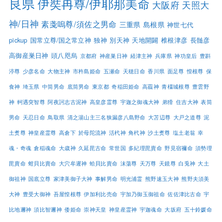
良県
伊奘冉尊/伊耶那美命
大阪府
天照大
神/日神
素戔嗚尊/須佐之男命
三重県
島根県
神世七代
pickup
国常立尊/国之常立神
独神
別天神
天地開闢
椎根津彦
長髄彦
高御産巣日神
頭八咫烏
京都府
神産巣日神
経津主神
兵庫県
神功皇后
豊斟
渟尊
少彦名命
大物主神
市杵島姫命
五瀬命
天穂日命
香川県
面足尊
惶根尊
保
食神
埼玉県
中筒男命
底筒男命
東京都
奇稲田姫命
高龗神
青橿城根尊
豊雲野
神
軻遇突智尊
阿夜訶志古泥神
高皇彦霊尊
宇迦之御魂大神
弟猾
住吉大神
表筒
男命
天忍日命
鳥取県
清之湯山主三名狭漏彦八島野命
大苫辺尊
大戸之道尊
泥
土煑尊
神皇産霊尊
高倉下
於母陀流神
活杙神
角杙神
沙土煑尊
塩土老翁
幸
魂・奇魂
倉稲魂命
大歳神
久延毘古命
常世国
多紀理毘賣命
野見宿禰命
須勢理
毘賣命
蚶貝比賣命
大穴牟遲神
蛤貝比賣命
沫蕩尊
天万尊
天鏡尊
白兎神
大土
御祖神
国底立尊
家津美御子大神
事解男命
明光浦霊
熊野速玉大神
熊野夫須美
大神
豊受大御神
吾屋惶根尊
伊加利比売命
宇加乃御玉御祖命
佐佐津比古命
宇
比地邇神
須比智邇神
倭姫命
崇神天皇
神皇産霊神
宇迦魂命
大坂府
五十鈴媛命