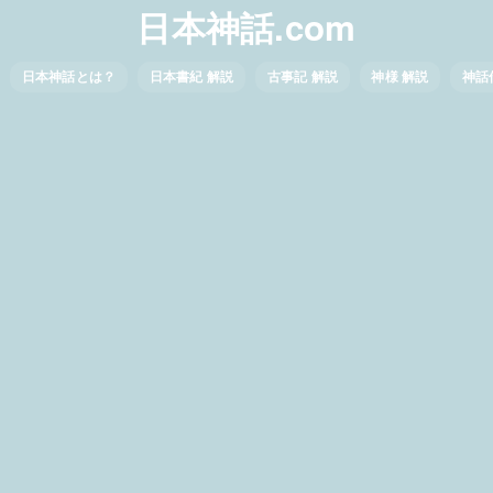
日本神話.com
日本神話とは？
日本書紀 解説
古事記 解説
神様 解説
神話