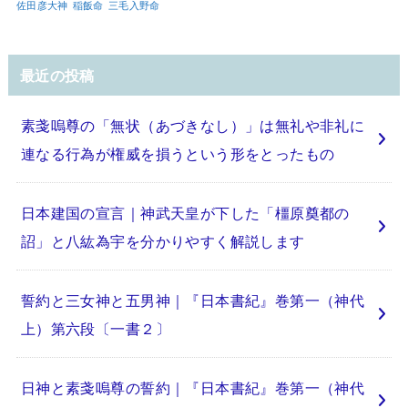
佐田彦大神
稲飯命
三毛入野命
最近の投稿
素戔嗚尊の「無状（あづきなし）」は無礼や非礼に
連なる行為が権威を損うという形をとったもの
日本建国の宣言｜神武天皇が下した「橿原奠都の
詔」と八紘為宇を分かりやすく解説します
誓約と三女神と五男神｜『日本書紀』巻第一（神代
上）第六段〔一書２〕
日神と素戔嗚尊の誓約｜『日本書紀』巻第一（神代