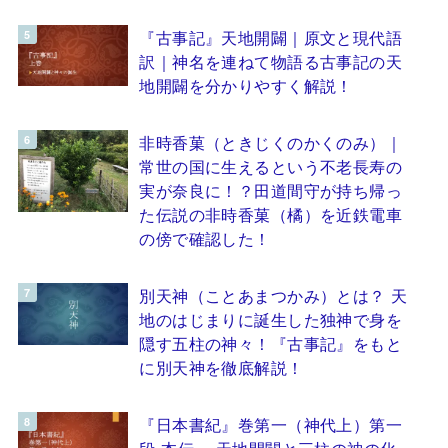
『古事記』天地開闢｜原文と現代語
訳｜神名を連ねて物語る古事記の天
地開闢を分かりやすく解説！
非時香菓（ときじくのかくのみ）｜
常世の国に生えるという不老長寿の
実が奈良に！？田道間守が持ち帰っ
た伝説の非時香菓（橘）を近鉄電車
の傍で確認した！
別天神（ことあまつかみ）とは？ 天
地のはじまりに誕生した独神で身を
隠す五柱の神々！『古事記』をもと
に別天神を徹底解説！
『日本書紀』巻第一（神代上）第一
段 本伝 ～天地開闢と三柱の神の化