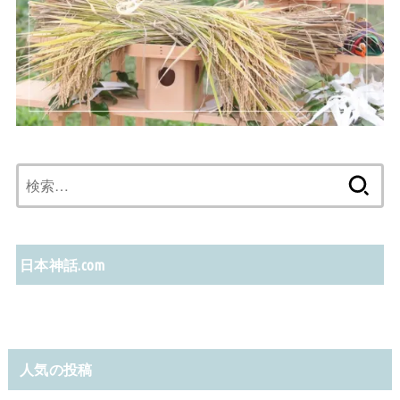
検
索:
日本神話.com
人気の投稿