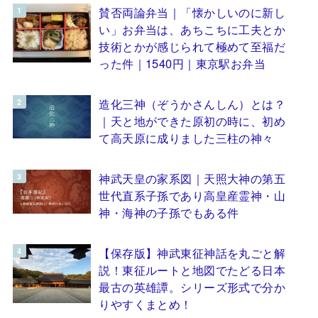
賛否両論弁当｜「懐かしいのに新し
い」お弁当は、あちこちに工夫とか
技術とかが感じられて極めて至福だ
った件｜1540円｜東京駅お弁当
造化三神（ぞうかさんしん）とは？
｜天と地ができた原初の時に、初め
て高天原に成りました三柱の神々
神武天皇の家系図｜天照大神の第五
世代直系子孫であり高皇産霊神・山
神・海神の子孫でもある件
【保存版】神武東征神話を丸ごと解
説！東征ルートと地図でたどる日本
最古の英雄譚。シリーズ形式で分か
りやすくまとめ！