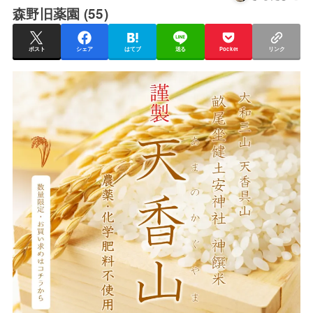
森野旧薬園 (55)
ポスト
シェア
はてブ
送る
Pocket
リンク