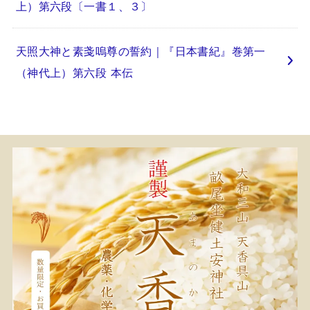
上）第六段〔一書１、３〕
天照大神と素戔嗚尊の誓約｜『日本書紀』巻第一
（神代上）第六段 本伝