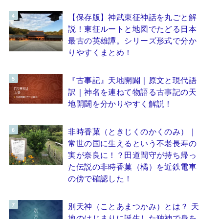
【保存版】神武東征神話を丸ごと解
説！東征ルートと地図でたどる日本
最古の英雄譚。シリーズ形式で分か
りやすくまとめ！
『古事記』天地開闢｜原文と現代語
訳｜神名を連ねて物語る古事記の天
地開闢を分かりやすく解説！
非時香菓（ときじくのかくのみ）｜
常世の国に生えるという不老長寿の
実が奈良に！？田道間守が持ち帰っ
た伝説の非時香菓（橘）を近鉄電車
の傍で確認した！
別天神（ことあまつかみ）とは？ 天
地のはじまりに誕生した独神で身を