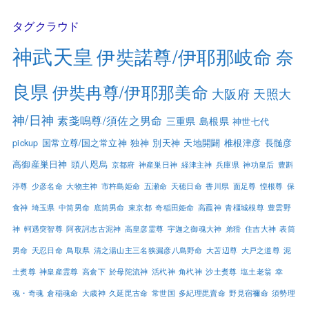
タグクラウド
神武天皇
伊奘諾尊/伊耶那岐命
奈
良県
伊奘冉尊/伊耶那美命
大阪府
天照大
神/日神
素戔嗚尊/須佐之男命
三重県
島根県
神世七代
pickup
国常立尊/国之常立神
独神
別天神
天地開闢
椎根津彦
長髄彦
高御産巣日神
頭八咫烏
京都府
神産巣日神
経津主神
兵庫県
神功皇后
豊斟
渟尊
少彦名命
大物主神
市杵島姫命
五瀬命
天穂日命
香川県
面足尊
惶根尊
保
食神
埼玉県
中筒男命
底筒男命
東京都
奇稲田姫命
高龗神
青橿城根尊
豊雲野
神
軻遇突智尊
阿夜訶志古泥神
高皇彦霊尊
宇迦之御魂大神
弟猾
住吉大神
表筒
男命
天忍日命
鳥取県
清之湯山主三名狭漏彦八島野命
大苫辺尊
大戸之道尊
泥
土煑尊
神皇産霊尊
高倉下
於母陀流神
活杙神
角杙神
沙土煑尊
塩土老翁
幸
魂・奇魂
倉稲魂命
大歳神
久延毘古命
常世国
多紀理毘賣命
野見宿禰命
須勢理