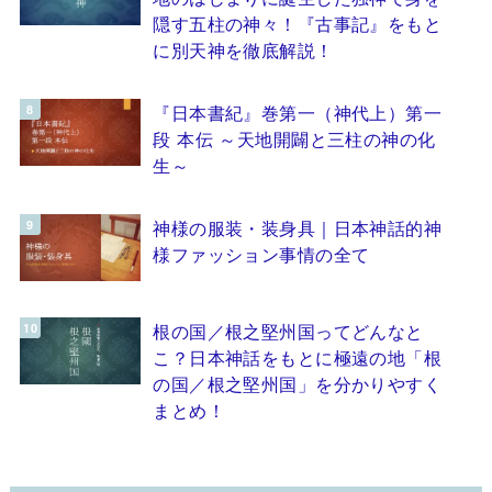
隠す五柱の神々！『古事記』をもと
に別天神を徹底解説！
『日本書紀』巻第一（神代上）第一
段 本伝 ～天地開闢と三柱の神の化
生～
神様の服装・装身具｜日本神話的神
様ファッション事情の全て
根の国／根之堅州国ってどんなと
こ？日本神話をもとに極遠の地「根
の国／根之堅州国」を分かりやすく
まとめ！