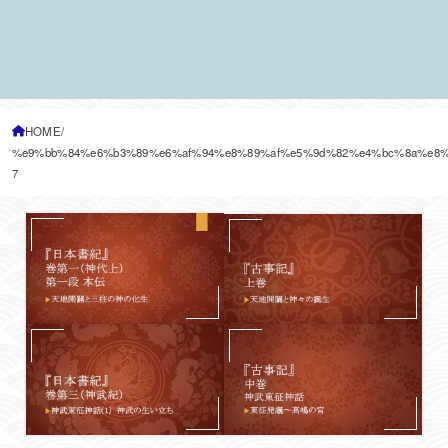
HOME
%e9%bb%84%e6%b3%89%e6%af%94%e8%89%af%e5%9d%82%e4%bc%8a%e8
7