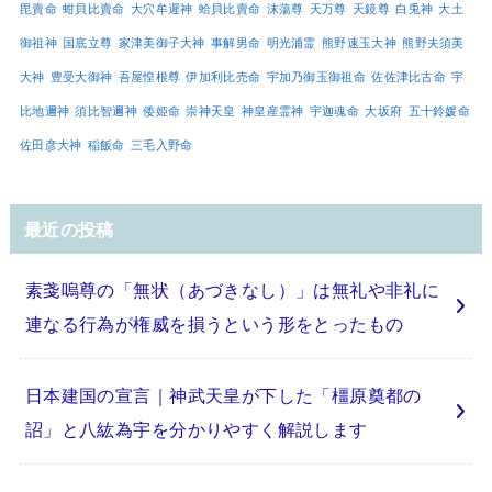
毘賣命
蚶貝比賣命
大穴牟遲神
蛤貝比賣命
沫蕩尊
天万尊
天鏡尊
白兎神
大土
御祖神
国底立尊
家津美御子大神
事解男命
明光浦霊
熊野速玉大神
熊野夫須美
大神
豊受大御神
吾屋惶根尊
伊加利比売命
宇加乃御玉御祖命
佐佐津比古命
宇
比地邇神
須比智邇神
倭姫命
崇神天皇
神皇産霊神
宇迦魂命
大坂府
五十鈴媛命
佐田彦大神
稲飯命
三毛入野命
最近の投稿
素戔嗚尊の「無状（あづきなし）」は無礼や非礼に
連なる行為が権威を損うという形をとったもの
日本建国の宣言｜神武天皇が下した「橿原奠都の
詔」と八紘為宇を分かりやすく解説します