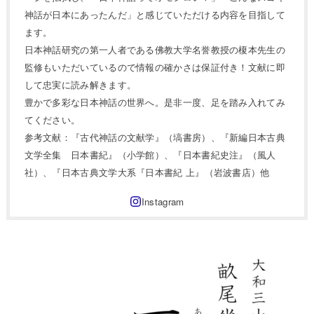
神話が日本にあったんだ」と感じていただける内容を目指して
ます。
日本神話研究の第一人者である佛教大学名誉教授の榎本先生の
監修もいただいているので情報の確かさは保証付き！文献に即
して忠実に読み解きます。
豊かで多彩な日本神話の世界へ。是非一度、足を踏み入れてみ
てください。
参考文献：『古代神話の文献学』（塙書房）、『新編日本古典
文学全集 日本書紀』（小学館）、『日本書紀史注』（風人
社）、『日本古典文学大系『日本書紀 上』（岩波書店）他