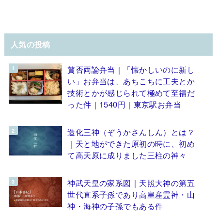
人気の投稿
賛否両論弁当｜「懐かしいのに新し
い」お弁当は、あちこちに工夫とか
技術とかが感じられて極めて至福だ
った件｜1540円｜東京駅お弁当
造化三神（ぞうかさんしん）とは？
｜天と地ができた原初の時に、初め
て高天原に成りました三柱の神々
神武天皇の家系図｜天照大神の第五
世代直系子孫であり高皇産霊神・山
神・海神の子孫でもある件