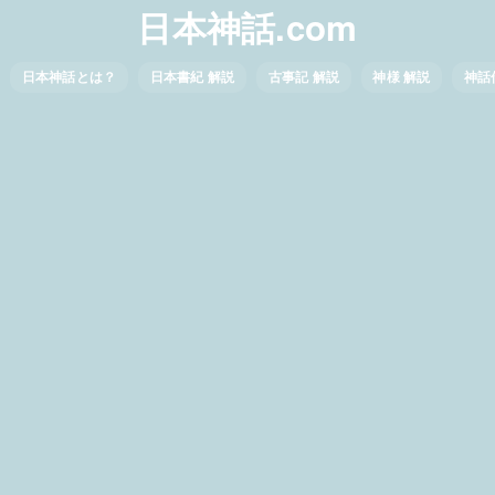
日本神話.com
日本神話とは？
日本書紀 解説
古事記 解説
神様 解説
神話