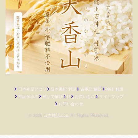
日本神話とは？
日本書紀 解説
古事記 解説
神様 解説
神話伝承地
神話で解決
旅
お買いもの
サイトマップ
お問い合わせ
© 2026
日本神話.com
All Rights Reserved.