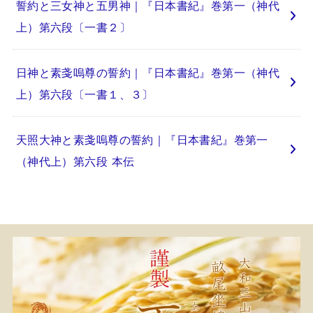
誓約と三女神と五男神｜『日本書紀』巻第一（神代
上）第六段〔一書２〕
日神と素戔嗚尊の誓約｜『日本書紀』巻第一（神代
上）第六段〔一書１、３〕
天照大神と素戔嗚尊の誓約｜『日本書紀』巻第一
（神代上）第六段 本伝