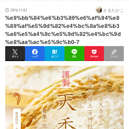
さるたひこ
2016.11.02
%e9%bb%84%e6%b3%89%e6%af%94%e8
%89%af%e5%9d%82%e4%bc%8a%e8%b3
%a6%e5%a4%9c%e5%9d%82%e4%bc%9d
%e8%aa%ac%e5%9c%b0-7
ポスト
シェア
はてブ
送る
Pocket
リンク