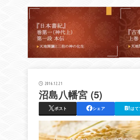
2016.12.21
沼島八幡宮 (5)
ポスト
シェア
はて