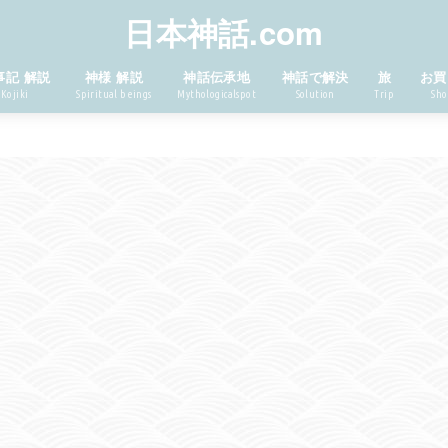
日本神話.com
事記 解説
神様 解説
神話伝承地
神話で解決
旅
お買
Kojiki
Spiritual beings
Mythologicalspot
Solution
Trip
Sho