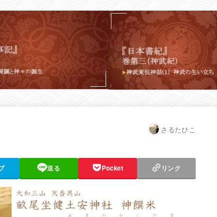
さるたひこ
ブ
送る
Pocket
リンク