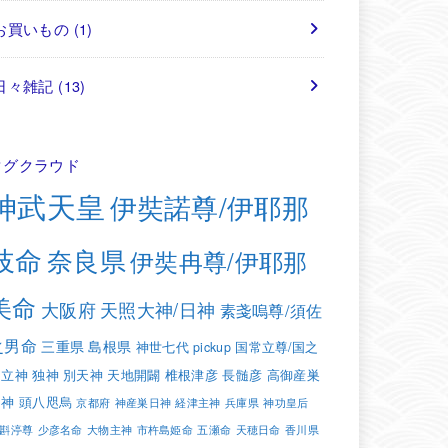
お買いもの
(1)
日々雑記
(13)
タグクラウド
神武天皇
伊奘諾尊/伊耶那
岐命
奈良県
伊奘冉尊/伊耶那
美命
大阪府
天照大神/日神
素戔嗚尊/須佐
之男命
三重県
島根県
神世七代
pickup
国常立尊/国之
常立神
独神
別天神
天地開闢
椎根津彦
長髄彦
高御産巣
日神
頭八咫烏
京都府
神産巣日神
経津主神
兵庫県
神功皇后
斟渟尊
少彦名命
大物主神
市杵島姫命
五瀬命
天穂日命
香川県