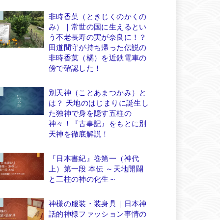
非時香菓（ときじくのかくの
み）｜常世の国に生えるとい
う不老長寿の実が奈良に！？
田道間守が持ち帰った伝説の
非時香菓（橘）を近鉄電車の
傍で確認した！
別天神（ことあまつかみ）と
は？ 天地のはじまりに誕生し
た独神で身を隠す五柱の
神々！『古事記』をもとに別
天神を徹底解説！
『日本書紀』巻第一（神代
上）第一段 本伝 ～天地開闢
と三柱の神の化生～
神様の服装・装身具｜日本神
話的神様ファッション事情の