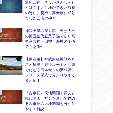
造化三神（ぞうかさんしん）
とは？｜天と地ができた原初
の時に、初めて高天原に成り
ました三柱の神々
神武天皇の家系図｜天照大神
の第五世代直系子孫であり高
皇産霊神・山神・海神の子孫
でもある件
【保存版】神武東征神話を丸
ごと解説！東征ルートと地図
でたどる日本最古の英雄譚。
シリーズ形式で分かりやすく
まとめ！
『古事記』天地開闢｜原文と
現代語訳｜神名を連ねて物語
る古事記の天地開闢を分かり
やすく解説！