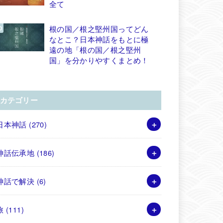
全て
根の国／根之堅州国ってどん
なとこ？日本神話をもとに極
遠の地「根の国／根之堅州
国」を分かりやすくまとめ！
カテゴリー
日本神話
(270)
神話伝承地
(186)
神話で解決
(6)
旅
(111)