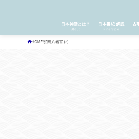
日本神話とは？
日本書紀 解説
古
About
Nihonsyoki
HOME
沼島八幡宮 (5)