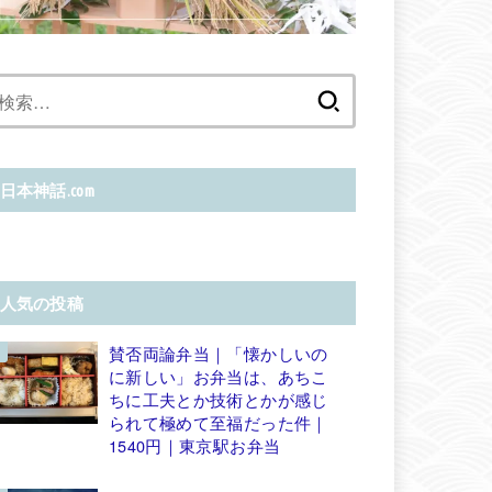
検
索:
日本神話.com
人気の投稿
賛否両論弁当｜「懐かしいの
に新しい」お弁当は、あちこ
ちに工夫とか技術とかが感じ
られて極めて至福だった件｜
1540円｜東京駅お弁当