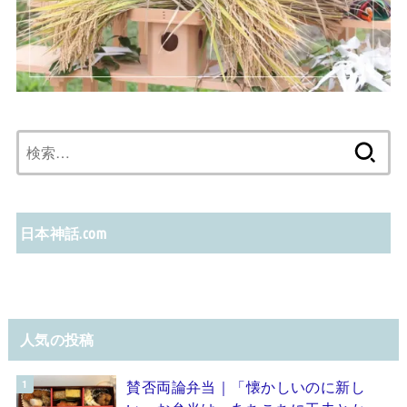
検
索:
日本神話.com
人気の投稿
賛否両論弁当｜「懐かしいのに新し