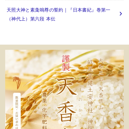
天照大神と素戔嗚尊の誓約｜『日本書紀』巻第一
（神代上）第六段 本伝