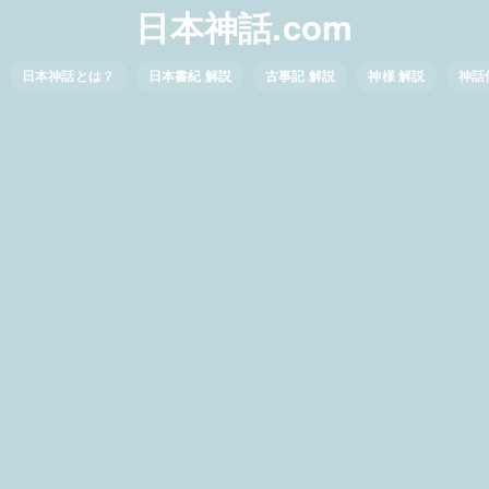
日本神話.com
日本神話とは？
日本書紀 解説
古事記 解説
神様 解説
神話