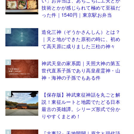
い」お弁当は、あちこちに工夫とか
技術とかが感じられて極めて至福だ
った件｜1540円｜東京駅お弁当
造化三神（ぞうかさんしん）とは？
｜天と地ができた原初の時に、初め
て高天原に成りました三柱の神々
神武天皇の家系図｜天照大神の第五
世代直系子孫であり高皇産霊神・山
神・海神の子孫でもある件
【保存版】神武東征神話を丸ごと解
説！東征ルートと地図でたどる日本
最古の英雄譚。シリーズ形式で分か
りやすくまとめ！
『古事記』天地開闢｜原文と現代語