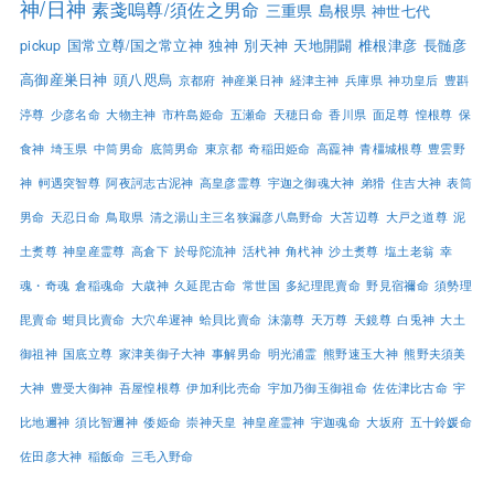
神/日神
素戔嗚尊/須佐之男命
三重県
島根県
神世七代
pickup
国常立尊/国之常立神
独神
別天神
天地開闢
椎根津彦
長髄彦
高御産巣日神
頭八咫烏
京都府
神産巣日神
経津主神
兵庫県
神功皇后
豊斟
渟尊
少彦名命
大物主神
市杵島姫命
五瀬命
天穂日命
香川県
面足尊
惶根尊
保
食神
埼玉県
中筒男命
底筒男命
東京都
奇稲田姫命
高龗神
青橿城根尊
豊雲野
神
軻遇突智尊
阿夜訶志古泥神
高皇彦霊尊
宇迦之御魂大神
弟猾
住吉大神
表筒
男命
天忍日命
鳥取県
清之湯山主三名狭漏彦八島野命
大苫辺尊
大戸之道尊
泥
土煑尊
神皇産霊尊
高倉下
於母陀流神
活杙神
角杙神
沙土煑尊
塩土老翁
幸
魂・奇魂
倉稲魂命
大歳神
久延毘古命
常世国
多紀理毘賣命
野見宿禰命
須勢理
毘賣命
蚶貝比賣命
大穴牟遲神
蛤貝比賣命
沫蕩尊
天万尊
天鏡尊
白兎神
大土
御祖神
国底立尊
家津美御子大神
事解男命
明光浦霊
熊野速玉大神
熊野夫須美
大神
豊受大御神
吾屋惶根尊
伊加利比売命
宇加乃御玉御祖命
佐佐津比古命
宇
比地邇神
須比智邇神
倭姫命
崇神天皇
神皇産霊神
宇迦魂命
大坂府
五十鈴媛命
佐田彦大神
稲飯命
三毛入野命