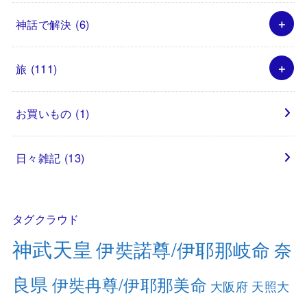
神話で解決
(6)
旅
(111)
お買いもの
(1)
日々雑記
(13)
タグクラウド
神武天皇
伊奘諾尊/伊耶那岐命
奈
良県
伊奘冉尊/伊耶那美命
大阪府
天照大