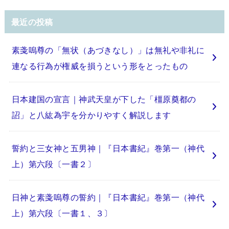
最近の投稿
素戔嗚尊の「無状（あづきなし）」は無礼や非礼に
連なる行為が権威を損うという形をとったもの
日本建国の宣言｜神武天皇が下した「橿原奠都の
詔」と八紘為宇を分かりやすく解説します
誓約と三女神と五男神｜『日本書紀』巻第一（神代
上）第六段〔一書２〕
日神と素戔嗚尊の誓約｜『日本書紀』巻第一（神代
上）第六段〔一書１、３〕