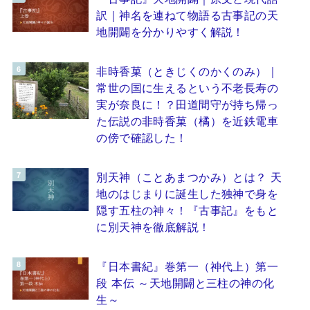
訳｜神名を連ねて物語る古事記の天
地開闢を分かりやすく解説！
非時香菓（ときじくのかくのみ）｜
常世の国に生えるという不老長寿の
実が奈良に！？田道間守が持ち帰っ
た伝説の非時香菓（橘）を近鉄電車
の傍で確認した！
別天神（ことあまつかみ）とは？ 天
地のはじまりに誕生した独神で身を
隠す五柱の神々！『古事記』をもと
に別天神を徹底解説！
『日本書紀』巻第一（神代上）第一
段 本伝 ～天地開闢と三柱の神の化
生～