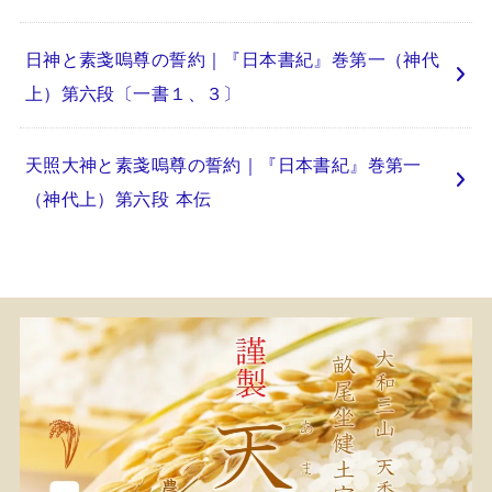
日神と素戔嗚尊の誓約｜『日本書紀』巻第一（神代
上）第六段〔一書１、３〕
天照大神と素戔嗚尊の誓約｜『日本書紀』巻第一
（神代上）第六段 本伝