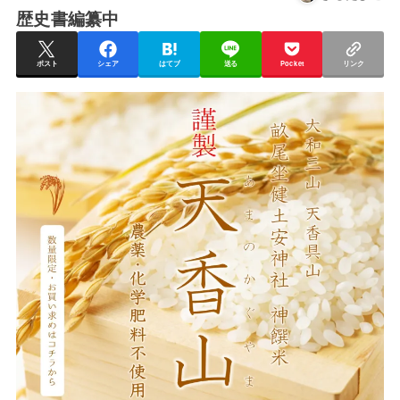
歴史書編纂中
ポスト
シェア
はてブ
送る
Pocket
リンク