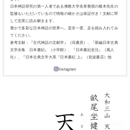
日本神話研究の第一人者である佛教大学名誉教授の榎本先生の
監修もいただいているので情報の確かさは保証付き！文献に即
して忠実に読み解きます。
豊かで多彩な日本神話の世界へ。是非一度、足を踏み入れてみ
てください。
参考文献：『古代神話の文献学』（塙書房）、『新編日本古典
文学全集 日本書紀』（小学館）、『日本書紀史注』（風人
社）、『日本古典文学大系『日本書紀 上』（岩波書店）他