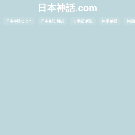
日本神話.com
日本神話とは？
日本書紀 解説
古事記 解説
神様 解説
神話