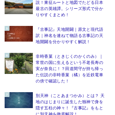
説！東征ルートと地図でたどる日本
最古の英雄譚。シリーズ形式で分か
りやすくまとめ！
『古事記』天地開闢｜原文と現代語
訳｜神名を連ねて物語る古事記の天
地開闢を分かりやすく解説！
非時香菓（ときじくのかくのみ）｜
常世の国に生えるという不老長寿の
実が奈良に！？田道間守が持ち帰っ
た伝説の非時香菓（橘）を近鉄電車
の傍で確認した！
別天神（ことあまつかみ）とは？ 天
地のはじまりに誕生した独神で身を
隠す五柱の神々！『古事記』をもと
に別天神を徹底解説！