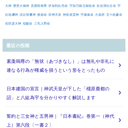
大神
豊受大御神
吾屋惶根尊
伊加利比売命
宇加乃御玉御祖命
佐佐津比古命
宇
比地邇神
須比智邇神
倭姫命
崇神天皇
神皇産霊神
宇迦魂命
大坂府
五十鈴媛命
佐田彦大神
稲飯命
三毛入野命
最近の投稿
素戔嗚尊の「無状（あづきなし）」は無礼や非礼に
連なる行為が権威を損うという形をとったもの
日本建国の宣言｜神武天皇が下した「橿原奠都の
詔」と八紘為宇を分かりやすく解説します
誓約と三女神と五男神｜『日本書紀』巻第一（神代
上）第六段〔一書２〕