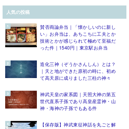
人気の投稿
賛否両論弁当｜「懐かしいのに新し
い」お弁当は、あちこちに工夫とか
技術とかが感じられて極めて至福だ
った件｜1540円｜東京駅お弁当
造化三神（ぞうかさんしん）とは？
｜天と地ができた原初の時に、初め
て高天原に成りました三柱の神々
神武天皇の家系図｜天照大神の第五
世代直系子孫であり高皇産霊神・山
神・海神の子孫でもある件
【保存版】神武東征神話を丸ごと解