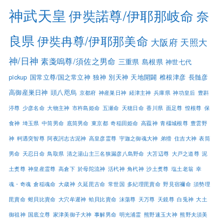
神武天皇
伊奘諾尊/伊耶那岐命
奈
良県
伊奘冉尊/伊耶那美命
大阪府
天照大
神/日神
素戔嗚尊/須佐之男命
三重県
島根県
神世七代
pickup
国常立尊/国之常立神
独神
別天神
天地開闢
椎根津彦
長髄彦
高御産巣日神
頭八咫烏
京都府
神産巣日神
経津主神
兵庫県
神功皇后
豊斟
渟尊
少彦名命
大物主神
市杵島姫命
五瀬命
天穂日命
香川県
面足尊
惶根尊
保
食神
埼玉県
中筒男命
底筒男命
東京都
奇稲田姫命
高龗神
青橿城根尊
豊雲野
神
軻遇突智尊
阿夜訶志古泥神
高皇彦霊尊
宇迦之御魂大神
弟猾
住吉大神
表筒
男命
天忍日命
鳥取県
清之湯山主三名狭漏彦八島野命
大苫辺尊
大戸之道尊
泥
土煑尊
神皇産霊尊
高倉下
於母陀流神
活杙神
角杙神
沙土煑尊
塩土老翁
幸
魂・奇魂
倉稲魂命
大歳神
久延毘古命
常世国
多紀理毘賣命
野見宿禰命
須勢理
毘賣命
蚶貝比賣命
大穴牟遲神
蛤貝比賣命
沫蕩尊
天万尊
天鏡尊
白兎神
大土
御祖神
国底立尊
家津美御子大神
事解男命
明光浦霊
熊野速玉大神
熊野夫須美