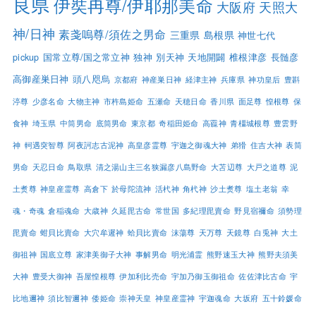
良県
伊奘冉尊/伊耶那美命
大阪府
天照大
神/日神
素戔嗚尊/須佐之男命
三重県
島根県
神世七代
pickup
国常立尊/国之常立神
独神
別天神
天地開闢
椎根津彦
長髄彦
高御産巣日神
頭八咫烏
京都府
神産巣日神
経津主神
兵庫県
神功皇后
豊斟
渟尊
少彦名命
大物主神
市杵島姫命
五瀬命
天穂日命
香川県
面足尊
惶根尊
保
食神
埼玉県
中筒男命
底筒男命
東京都
奇稲田姫命
高龗神
青橿城根尊
豊雲野
神
軻遇突智尊
阿夜訶志古泥神
高皇彦霊尊
宇迦之御魂大神
弟猾
住吉大神
表筒
男命
天忍日命
鳥取県
清之湯山主三名狭漏彦八島野命
大苫辺尊
大戸之道尊
泥
土煑尊
神皇産霊尊
高倉下
於母陀流神
活杙神
角杙神
沙土煑尊
塩土老翁
幸
魂・奇魂
倉稲魂命
大歳神
久延毘古命
常世国
多紀理毘賣命
野見宿禰命
須勢理
毘賣命
蚶貝比賣命
大穴牟遲神
蛤貝比賣命
沫蕩尊
天万尊
天鏡尊
白兎神
大土
御祖神
国底立尊
家津美御子大神
事解男命
明光浦霊
熊野速玉大神
熊野夫須美
大神
豊受大御神
吾屋惶根尊
伊加利比売命
宇加乃御玉御祖命
佐佐津比古命
宇
比地邇神
須比智邇神
倭姫命
崇神天皇
神皇産霊神
宇迦魂命
大坂府
五十鈴媛命