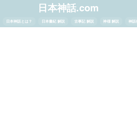
日本神話.com
日本神話とは？
日本書紀 解説
古事記 解説
神様 解説
神話