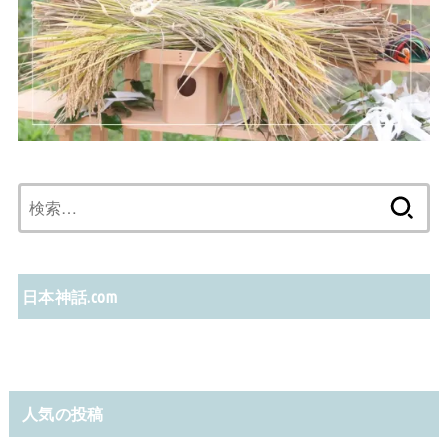
検
索:
日本神話.com
人気の投稿