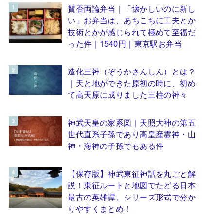
賛否両論弁当｜「懐かしいのに新し
い」お弁当は、あちこちに工夫とか
技術とかが感じられて極めて至福だ
った件｜1540円｜東京駅お弁当
造化三神（ぞうかさんしん）とは？
｜天と地ができた原初の時に、初め
て高天原に成りました三柱の神々
神武天皇の家系図｜天照大神の第五
世代直系子孫であり高皇産霊神・山
神・海神の子孫でもある件
【保存版】神武東征神話を丸ごと解
説！東征ルートと地図でたどる日本
最古の英雄譚。シリーズ形式で分か
りやすくまとめ！