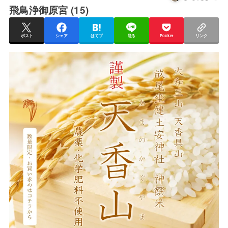
飛鳥浄御原宮 (15)
ポスト
シェア
はてブ
送る
Pocket
リンク