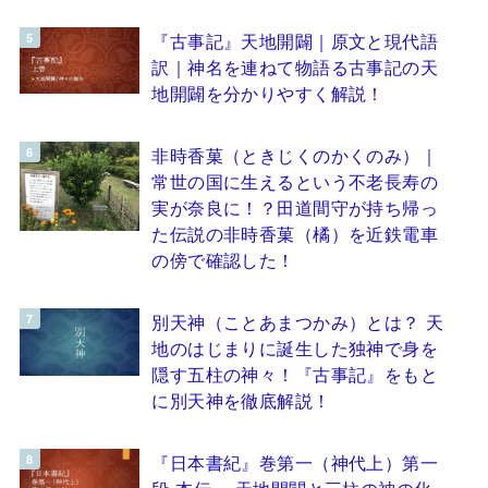
『古事記』天地開闢｜原文と現代語
訳｜神名を連ねて物語る古事記の天
地開闢を分かりやすく解説！
非時香菓（ときじくのかくのみ）｜
常世の国に生えるという不老長寿の
実が奈良に！？田道間守が持ち帰っ
た伝説の非時香菓（橘）を近鉄電車
の傍で確認した！
別天神（ことあまつかみ）とは？ 天
地のはじまりに誕生した独神で身を
隠す五柱の神々！『古事記』をもと
に別天神を徹底解説！
『日本書紀』巻第一（神代上）第一
段 本伝 ～天地開闢と三柱の神の化