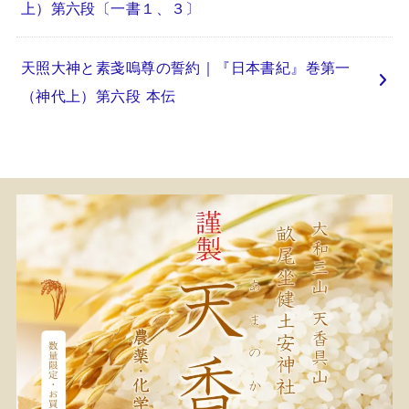
上）第六段〔一書１、３〕
天照大神と素戔嗚尊の誓約｜『日本書紀』巻第一
（神代上）第六段 本伝