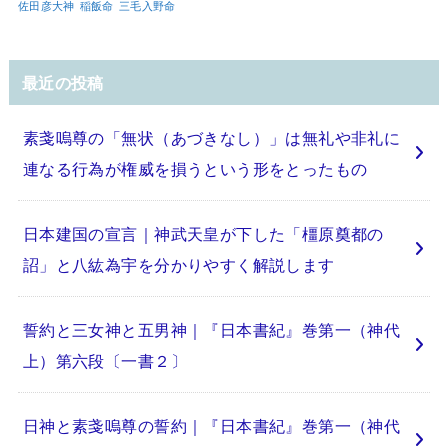
佐田彦大神
稲飯命
三毛入野命
最近の投稿
素戔嗚尊の「無状（あづきなし）」は無礼や非礼に
連なる行為が権威を損うという形をとったもの
日本建国の宣言｜神武天皇が下した「橿原奠都の
詔」と八紘為宇を分かりやすく解説します
誓約と三女神と五男神｜『日本書紀』巻第一（神代
上）第六段〔一書２〕
日神と素戔嗚尊の誓約｜『日本書紀』巻第一（神代