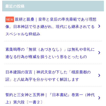
最近の投稿
親耕と親桑｜皇帝と皇后の率先垂範であり理想
像。日本神話で引き継がれ、現代にも継承されてる
スペシャルな枠組み
素戔嗚尊の「無状（あづきなし）」は無礼や非礼に
連なる行為が権威を損うという形をとったもの
日本建国の宣言｜神武天皇が下した「橿原奠都の
詔」と八紘為宇を分かりやすく解説します
誓約と三女神と五男神｜『日本書紀』巻第一（神代
上）第六段〔一書２〕