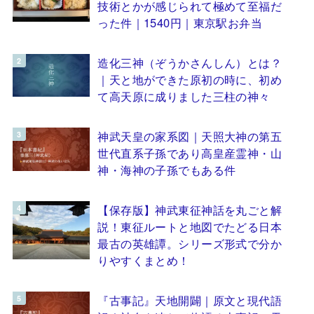
技術とかが感じられて極めて至福だ
った件｜1540円｜東京駅お弁当
造化三神（ぞうかさんしん）とは？
｜天と地ができた原初の時に、初め
て高天原に成りました三柱の神々
神武天皇の家系図｜天照大神の第五
世代直系子孫であり高皇産霊神・山
神・海神の子孫でもある件
【保存版】神武東征神話を丸ごと解
説！東征ルートと地図でたどる日本
最古の英雄譚。シリーズ形式で分か
りやすくまとめ！
『古事記』天地開闢｜原文と現代語