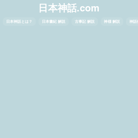
日本神話.com
日本神話とは？
日本書紀 解説
古事記 解説
神様 解説
神話