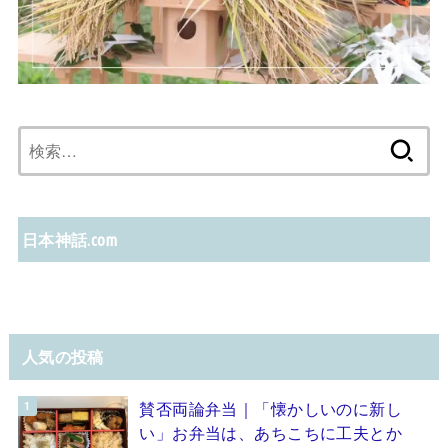
検
索:
日本神話.com
人気の投稿
賛否両論弁当｜「懐かしいのに新し
い」お弁当は、あちこちに工夫とか