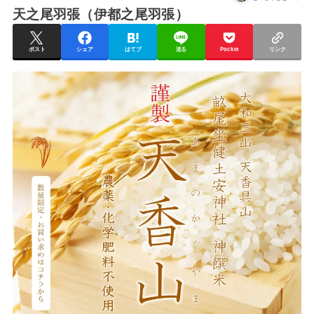
天之尾羽張（伊都之尾羽張）
ポスト
シェア
はてブ
送る
Pocket
リンク