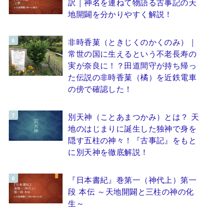
訳｜神名を連ねて物語る古事記の天
地開闢を分かりやすく解説！
非時香菓（ときじくのかくのみ）｜
常世の国に生えるという不老長寿の
実が奈良に！？田道間守が持ち帰っ
た伝説の非時香菓（橘）を近鉄電車
の傍で確認した！
別天神（ことあまつかみ）とは？ 天
地のはじまりに誕生した独神で身を
隠す五柱の神々！『古事記』をもと
に別天神を徹底解説！
『日本書紀』巻第一（神代上）第一
段 本伝 ～天地開闢と三柱の神の化
生～