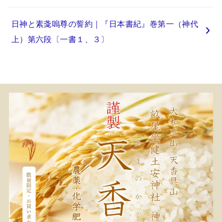
日神と素戔嗚尊の誓約｜『日本書紀』巻第一（神代
上）第六段〔一書１、３〕