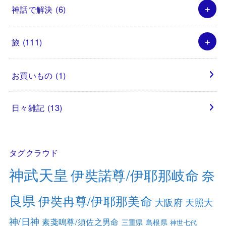
神話で解決
(6)
旅
(111)
お買いもの
(1)
日々雑記
(13)
タグクラウド
神武天皇
伊奘諾尊/伊耶那岐命
奈
良県
伊奘冉尊/伊耶那美命
大阪府
天照大
神/日神
素戔嗚尊/須佐之男命
三重県
島根県
神世七代