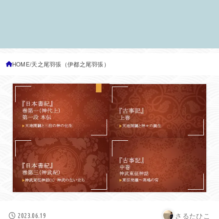
HOME
天之尾羽張（伊都之尾羽張）
さるたひこ
2023.06.19