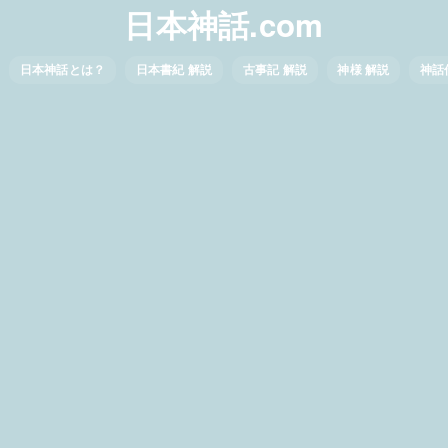
日本神話.com
日本神話とは？
日本書紀 解説
古事記 解説
神様 解説
神話