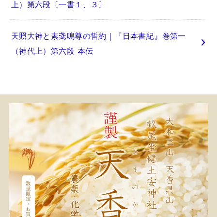
上）第六段〔一書１、３〕
天照大神と素戔嗚尊の誓約｜『日本書紀』巻第一
（神代上）第六段 本伝