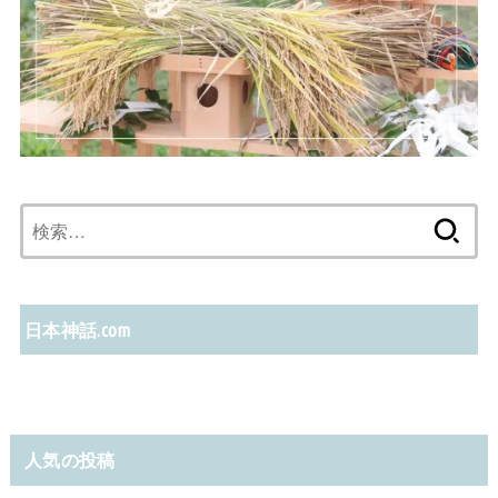
検
索:
日本神話.com
人気の投稿