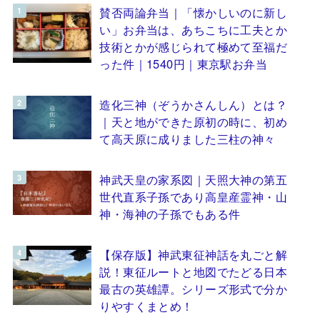
賛否両論弁当｜「懐かしいのに新し
い」お弁当は、あちこちに工夫とか
技術とかが感じられて極めて至福だ
った件｜1540円｜東京駅お弁当
造化三神（ぞうかさんしん）とは？
｜天と地ができた原初の時に、初め
て高天原に成りました三柱の神々
神武天皇の家系図｜天照大神の第五
世代直系子孫であり高皇産霊神・山
神・海神の子孫でもある件
【保存版】神武東征神話を丸ごと解
説！東征ルートと地図でたどる日本
最古の英雄譚。シリーズ形式で分か
りやすくまとめ！