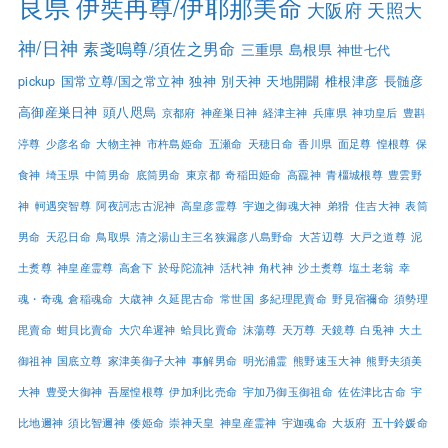
良県
伊奘冉尊/伊耶那美命
大阪府
天照大
神/日神
素戔嗚尊/須佐之男命
三重県
島根県
神世七代
pickup
国常立尊/国之常立神
独神
別天神
天地開闢
椎根津彦
長髄彦
高御産巣日神
頭八咫烏
京都府
神産巣日神
経津主神
兵庫県
神功皇后
豊斟
渟尊
少彦名命
大物主神
市杵島姫命
五瀬命
天穂日命
香川県
面足尊
惶根尊
保
食神
埼玉県
中筒男命
底筒男命
東京都
奇稲田姫命
高龗神
青橿城根尊
豊雲野
神
軻遇突智尊
阿夜訶志古泥神
高皇彦霊尊
宇迦之御魂大神
弟猾
住吉大神
表筒
男命
天忍日命
鳥取県
清之湯山主三名狭漏彦八島野命
大苫辺尊
大戸之道尊
泥
土煑尊
神皇産霊尊
高倉下
於母陀流神
活杙神
角杙神
沙土煑尊
塩土老翁
幸
魂・奇魂
倉稲魂命
大歳神
久延毘古命
常世国
多紀理毘賣命
野見宿禰命
須勢理
毘賣命
蚶貝比賣命
大穴牟遲神
蛤貝比賣命
沫蕩尊
天万尊
天鏡尊
白兎神
大土
御祖神
国底立尊
家津美御子大神
事解男命
明光浦霊
熊野速玉大神
熊野夫須美
大神
豊受大御神
吾屋惶根尊
伊加利比売命
宇加乃御玉御祖命
佐佐津比古命
宇
比地邇神
須比智邇神
倭姫命
崇神天皇
神皇産霊神
宇迦魂命
大坂府
五十鈴媛命