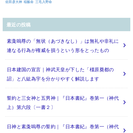
佐田彦大神
稲飯命
三毛入野命
最近の投稿
素戔嗚尊の「無状（あづきなし）」は無礼や非礼に
連なる行為が権威を損うという形をとったもの
日本建国の宣言｜神武天皇が下した「橿原奠都の
詔」と八紘為宇を分かりやすく解説します
誓約と三女神と五男神｜『日本書紀』巻第一（神代
上）第六段〔一書２〕
日神と素戔嗚尊の誓約｜『日本書紀』巻第一（神代