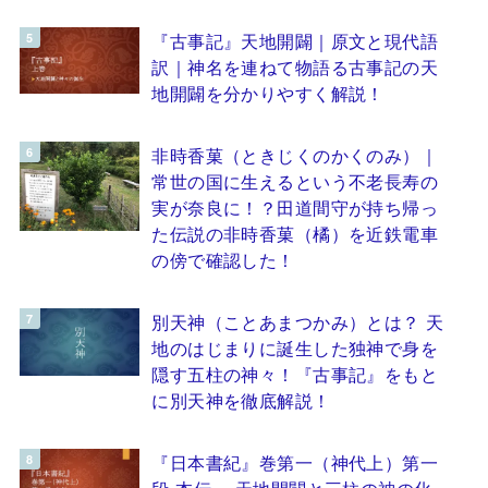
『古事記』天地開闢｜原文と現代語
訳｜神名を連ねて物語る古事記の天
地開闢を分かりやすく解説！
非時香菓（ときじくのかくのみ）｜
常世の国に生えるという不老長寿の
実が奈良に！？田道間守が持ち帰っ
た伝説の非時香菓（橘）を近鉄電車
の傍で確認した！
別天神（ことあまつかみ）とは？ 天
地のはじまりに誕生した独神で身を
隠す五柱の神々！『古事記』をもと
に別天神を徹底解説！
『日本書紀』巻第一（神代上）第一
段 本伝 ～天地開闢と三柱の神の化