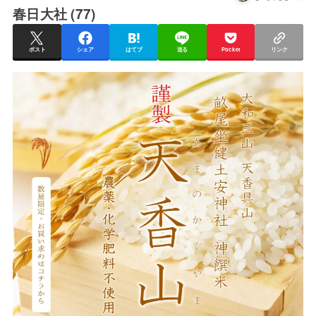
春日大社 (77)
ポスト
シェア
はてブ
送る
Pocket
リンク