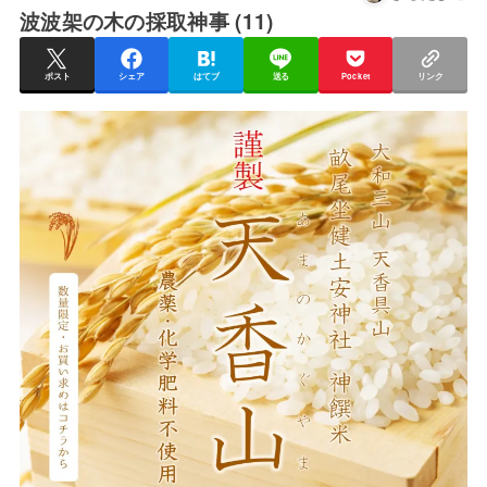
波波架の木の採取神事 (11)
ポスト
シェア
はてブ
送る
Pocket
リンク