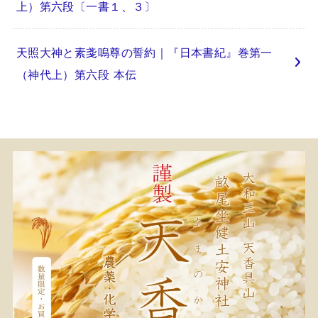
上）第六段〔一書１、３〕
天照大神と素戔嗚尊の誓約｜『日本書紀』巻第一
（神代上）第六段 本伝