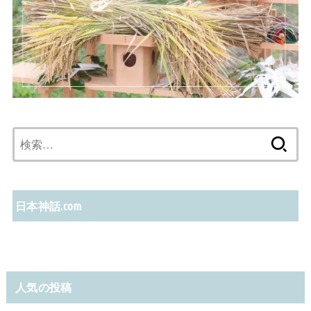
検
索:
日本神話.com
人気の投稿