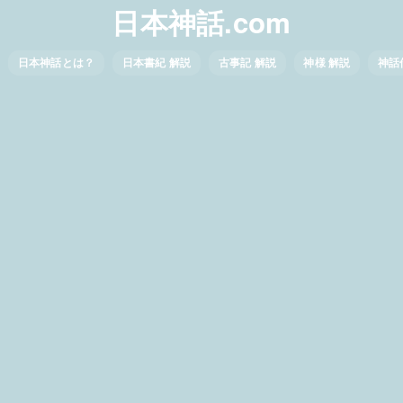
日本神話.com
日本神話とは？
日本書紀 解説
古事記 解説
神様 解説
神話