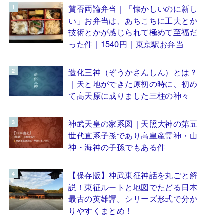
賛否両論弁当｜「懐かしいのに新し
い」お弁当は、あちこちに工夫とか
技術とかが感じられて極めて至福だ
った件｜1540円｜東京駅お弁当
造化三神（ぞうかさんしん）とは？
｜天と地ができた原初の時に、初め
て高天原に成りました三柱の神々
神武天皇の家系図｜天照大神の第五
世代直系子孫であり高皇産霊神・山
神・海神の子孫でもある件
【保存版】神武東征神話を丸ごと解
説！東征ルートと地図でたどる日本
最古の英雄譚。シリーズ形式で分か
りやすくまとめ！