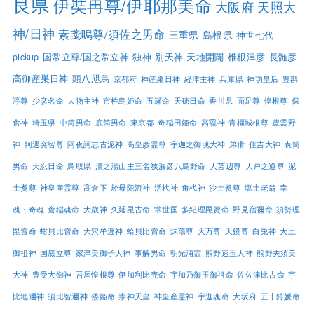
良県
伊奘冉尊/伊耶那美命
大阪府
天照大
神/日神
素戔嗚尊/須佐之男命
三重県
島根県
神世七代
pickup
国常立尊/国之常立神
独神
別天神
天地開闢
椎根津彦
長髄彦
高御産巣日神
頭八咫烏
京都府
神産巣日神
経津主神
兵庫県
神功皇后
豊斟
渟尊
少彦名命
大物主神
市杵島姫命
五瀬命
天穂日命
香川県
面足尊
惶根尊
保
食神
埼玉県
中筒男命
底筒男命
東京都
奇稲田姫命
高龗神
青橿城根尊
豊雲野
神
軻遇突智尊
阿夜訶志古泥神
高皇彦霊尊
宇迦之御魂大神
弟猾
住吉大神
表筒
男命
天忍日命
鳥取県
清之湯山主三名狭漏彦八島野命
大苫辺尊
大戸之道尊
泥
土煑尊
神皇産霊尊
高倉下
於母陀流神
活杙神
角杙神
沙土煑尊
塩土老翁
幸
魂・奇魂
倉稲魂命
大歳神
久延毘古命
常世国
多紀理毘賣命
野見宿禰命
須勢理
毘賣命
蚶貝比賣命
大穴牟遲神
蛤貝比賣命
沫蕩尊
天万尊
天鏡尊
白兎神
大土
御祖神
国底立尊
家津美御子大神
事解男命
明光浦霊
熊野速玉大神
熊野夫須美
大神
豊受大御神
吾屋惶根尊
伊加利比売命
宇加乃御玉御祖命
佐佐津比古命
宇
比地邇神
須比智邇神
倭姫命
崇神天皇
神皇産霊神
宇迦魂命
大坂府
五十鈴媛命