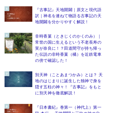
『古事記』天地開闢｜原文と現代語
訳｜神名を連ねて物語る古事記の天
地開闢を分かりやすく解説！
非時香菓（ときじくのかくのみ）｜
常世の国に生えるという不老長寿の
実が奈良に！？田道間守が持ち帰っ
た伝説の非時香菓（橘）を近鉄電車
の傍で確認した！
別天神（ことあまつかみ）とは？ 天
地のはじまりに誕生した独神で身を
隠す五柱の神々！『古事記』をもと
に別天神を徹底解説！
『日本書紀』巻第一（神代上）第一
段 本伝 ～天地開闢と三柱の神の化