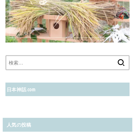
検
索:
日本神話.com
人気の投稿