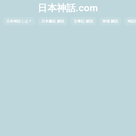
日本神話.com
日本神話とは？
日本書紀 解説
古事記 解説
神様 解説
神話