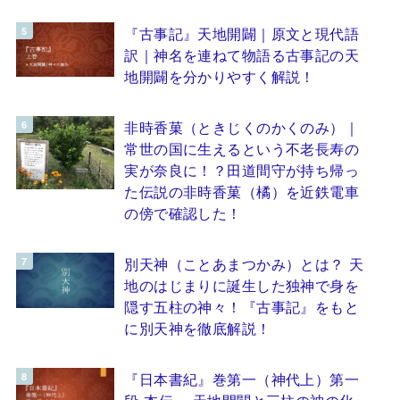
『古事記』天地開闢｜原文と現代語
訳｜神名を連ねて物語る古事記の天
地開闢を分かりやすく解説！
非時香菓（ときじくのかくのみ）｜
常世の国に生えるという不老長寿の
実が奈良に！？田道間守が持ち帰っ
た伝説の非時香菓（橘）を近鉄電車
の傍で確認した！
別天神（ことあまつかみ）とは？ 天
地のはじまりに誕生した独神で身を
隠す五柱の神々！『古事記』をもと
に別天神を徹底解説！
『日本書紀』巻第一（神代上）第一
段 本伝 ～天地開闢と三柱の神の化