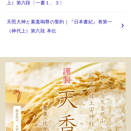
上）第六段〔一書１、３〕
天照大神と素戔嗚尊の誓約｜『日本書紀』巻第一
（神代上）第六段 本伝