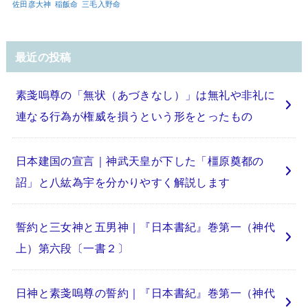
佐田彦大神
稲飯命
三毛入野命
最近の投稿
素戔嗚尊の「無状（あづきなし）」は無礼や非礼に
連なる行為が権威を損うという形をとったもの
日本建国の宣言｜神武天皇が下した「橿原奠都の
詔」と八紘為宇を分かりやすく解説します
誓約と三女神と五男神｜『日本書紀』巻第一（神代
上）第六段〔一書２〕
日神と素戔嗚尊の誓約｜『日本書紀』巻第一（神代