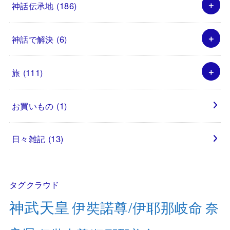
神話伝承地
(186)
神話で解決
(6)
旅
(111)
お買いもの
(1)
日々雑記
(13)
タグクラウド
神武天皇
伊奘諾尊/伊耶那岐命
奈