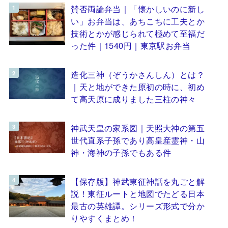
賛否両論弁当｜「懐かしいのに新し
い」お弁当は、あちこちに工夫とか
技術とかが感じられて極めて至福だ
った件｜1540円｜東京駅お弁当
造化三神（ぞうかさんしん）とは？
｜天と地ができた原初の時に、初め
て高天原に成りました三柱の神々
神武天皇の家系図｜天照大神の第五
世代直系子孫であり高皇産霊神・山
神・海神の子孫でもある件
【保存版】神武東征神話を丸ごと解
説！東征ルートと地図でたどる日本
最古の英雄譚。シリーズ形式で分か
りやすくまとめ！