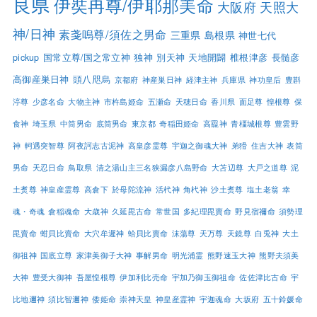
良県
伊奘冉尊/伊耶那美命
大阪府
天照大
神/日神
素戔嗚尊/須佐之男命
三重県
島根県
神世七代
pickup
国常立尊/国之常立神
独神
別天神
天地開闢
椎根津彦
長髄彦
高御産巣日神
頭八咫烏
京都府
神産巣日神
経津主神
兵庫県
神功皇后
豊斟
渟尊
少彦名命
大物主神
市杵島姫命
五瀬命
天穂日命
香川県
面足尊
惶根尊
保
食神
埼玉県
中筒男命
底筒男命
東京都
奇稲田姫命
高龗神
青橿城根尊
豊雲野
神
軻遇突智尊
阿夜訶志古泥神
高皇彦霊尊
宇迦之御魂大神
弟猾
住吉大神
表筒
男命
天忍日命
鳥取県
清之湯山主三名狭漏彦八島野命
大苫辺尊
大戸之道尊
泥
土煑尊
神皇産霊尊
高倉下
於母陀流神
活杙神
角杙神
沙土煑尊
塩土老翁
幸
魂・奇魂
倉稲魂命
大歳神
久延毘古命
常世国
多紀理毘賣命
野見宿禰命
須勢理
毘賣命
蚶貝比賣命
大穴牟遲神
蛤貝比賣命
沫蕩尊
天万尊
天鏡尊
白兎神
大土
御祖神
国底立尊
家津美御子大神
事解男命
明光浦霊
熊野速玉大神
熊野夫須美
大神
豊受大御神
吾屋惶根尊
伊加利比売命
宇加乃御玉御祖命
佐佐津比古命
宇
比地邇神
須比智邇神
倭姫命
崇神天皇
神皇産霊神
宇迦魂命
大坂府
五十鈴媛命