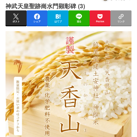
神武天皇聖跡崗水門顕彰碑 (3)
ポスト
シェア
はてブ
送る
Pocket
リンク