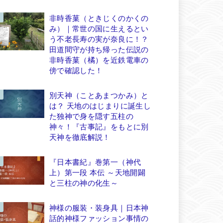
非時香菓（ときじくのかくの
み）｜常世の国に生えるとい
う不老長寿の実が奈良に！？
田道間守が持ち帰った伝説の
非時香菓（橘）を近鉄電車の
傍で確認した！
別天神（ことあまつかみ）と
は？ 天地のはじまりに誕生し
た独神で身を隠す五柱の
神々！『古事記』をもとに別
天神を徹底解説！
『日本書紀』巻第一（神代
上）第一段 本伝 ～天地開闢
と三柱の神の化生～
神様の服装・装身具｜日本神
話的神様ファッション事情の