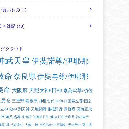
お買いもの
(1)
日々雑記
(13)
タグクラウド
神武天皇
伊奘諾尊/伊耶那
岐命
奈良県
伊奘冉尊/伊耶那
美命
大阪府
天照大神/日神
素戔嗚尊/須佐
之男命
三重県
島根県
神世七代
pickup
国常立尊/国之
常立神
独神
別天神
天地開闢
椎根津彦
長髄彦
高御産巣
日神
頭八咫烏
京都府
神産巣日神
経津主神
兵庫県
神功皇后
斟渟尊
少彦名命
大物主神
市杵島姫命
五瀬命
天穂日命
香川県