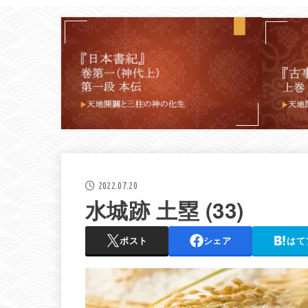
2022.07.20
水城跡 土塁 (33)
ポスト
シェア
はて