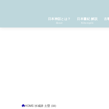
日本神話とは？
日本書紀 解説
古
About
Nihonsyoki
HOME
水城跡 土塁 (33)