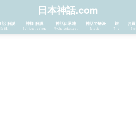
日本神話.com
事記 解説
神様 解説
神話伝承地
神話で解決
旅
お買
Kojiki
Spiritual beings
Mythologicalspot
Solution
Trip
Sho