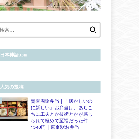
検
索:
日本神話.com
人気の投稿
賛否両論弁当｜「懐かしいの
に新しい」お弁当は、あちこ
ちに工夫とか技術とかが感じ
られて極めて至福だった件｜
1540円｜東京駅お弁当