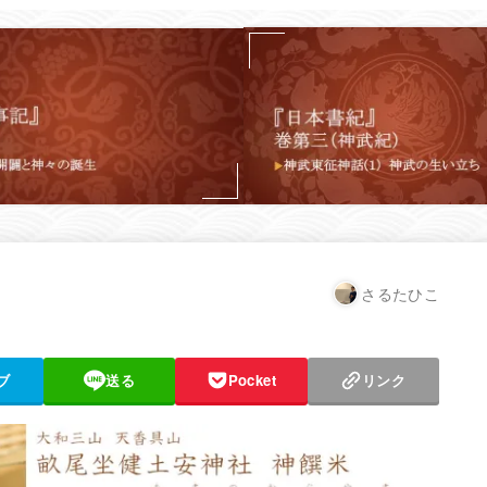
さるたひこ
ブ
送る
Pocket
リンク