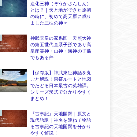
造化三神（ぞうかさんしん）
とは？｜天と地ができた原初
の時に、初めて高天原に成り
ました三柱の神々
神武天皇の家系図｜天照大神
の第五世代直系子孫であり高
皇産霊神・山神・海神の子孫
でもある件
【保存版】神武東征神話を丸
ごと解説！東征ルートと地図
でたどる日本最古の英雄譚。
シリーズ形式で分かりやすく
まとめ！
『古事記』天地開闢｜原文と
現代語訳｜神名を連ねて物語
る古事記の天地開闢を分かり
やすく解説！