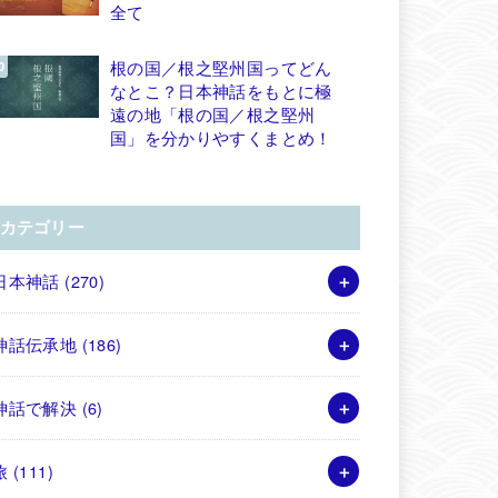
全て
根の国／根之堅州国ってどん
なとこ？日本神話をもとに極
遠の地「根の国／根之堅州
国」を分かりやすくまとめ！
カテゴリー
日本神話
(270)
神話伝承地
(186)
神話で解決
(6)
旅
(111)