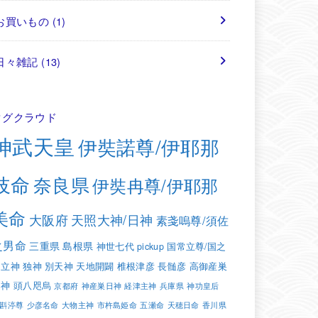
お買いもの
(1)
日々雑記
(13)
タグクラウド
神武天皇
伊奘諾尊/伊耶那
岐命
奈良県
伊奘冉尊/伊耶那
美命
大阪府
天照大神/日神
素戔嗚尊/須佐
之男命
三重県
島根県
神世七代
pickup
国常立尊/国之
常立神
独神
別天神
天地開闢
椎根津彦
長髄彦
高御産巣
日神
頭八咫烏
京都府
神産巣日神
経津主神
兵庫県
神功皇后
斟渟尊
少彦名命
大物主神
市杵島姫命
五瀬命
天穂日命
香川県