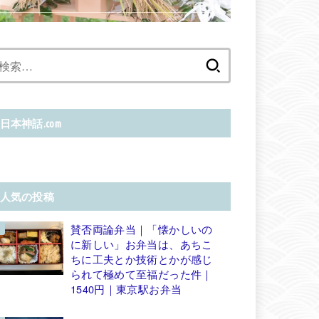
検
索:
日本神話.com
人気の投稿
賛否両論弁当｜「懐かしいの
に新しい」お弁当は、あちこ
ちに工夫とか技術とかが感じ
られて極めて至福だった件｜
1540円｜東京駅お弁当