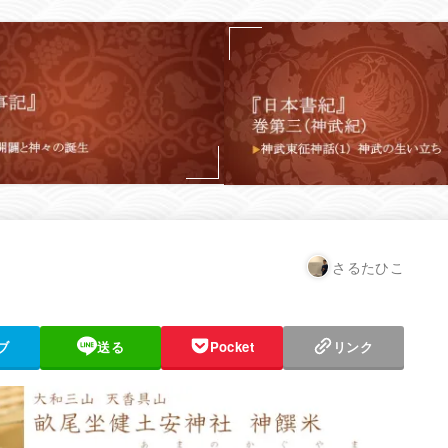
さるたひこ
ブ
送る
Pocket
リンク