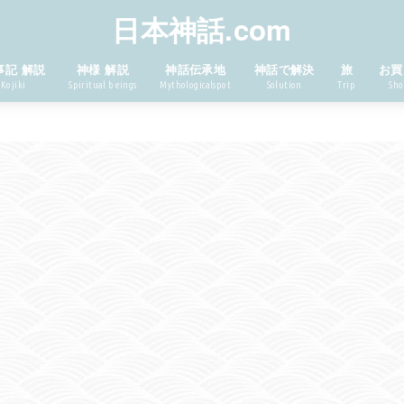
日本神話.com
事記 解説
神様 解説
神話伝承地
神話で解決
旅
お買
Kojiki
Spiritual beings
Mythologicalspot
Solution
Trip
Sho