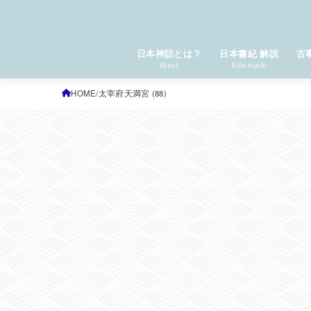
日本神話とは？
日本書紀 解説
古
About
Nihonsyoki
HOME
太宰府天満宮 (88)