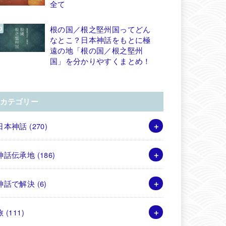
全て
根の国／根之堅州国ってどん
なとこ？日本神話をもとに極
遠の地「根の国／根之堅州
国」を分かりやすくまとめ！
カテゴリー
日本神話
(270)
神話伝承地
(186)
神話で解決
(6)
旅
(111)