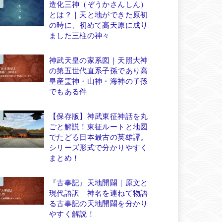
造化三神（ぞうかさんしん）
とは？｜天と地ができた原初
の時に、初めて高天原に成り
ました三柱の神々
神武天皇の家系図｜天照大神
の第五世代直系子孫であり高
皇産霊神・山神・海神の子孫
でもある件
【保存版】神武東征神話を丸
ごと解説！東征ルートと地図
でたどる日本最古の英雄譚。
シリーズ形式で分かりやすく
まとめ！
『古事記』天地開闢｜原文と
現代語訳｜神名を連ねて物語
る古事記の天地開闢を分かり
やすく解説！