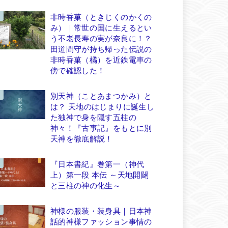
非時香菓（ときじくのかくの
み）｜常世の国に生えるとい
う不老長寿の実が奈良に！？
田道間守が持ち帰った伝説の
非時香菓（橘）を近鉄電車の
傍で確認した！
別天神（ことあまつかみ）と
は？ 天地のはじまりに誕生し
た独神で身を隠す五柱の
神々！『古事記』をもとに別
天神を徹底解説！
『日本書紀』巻第一（神代
上）第一段 本伝 ～天地開闢
と三柱の神の化生～
神様の服装・装身具｜日本神
話的神様ファッション事情の