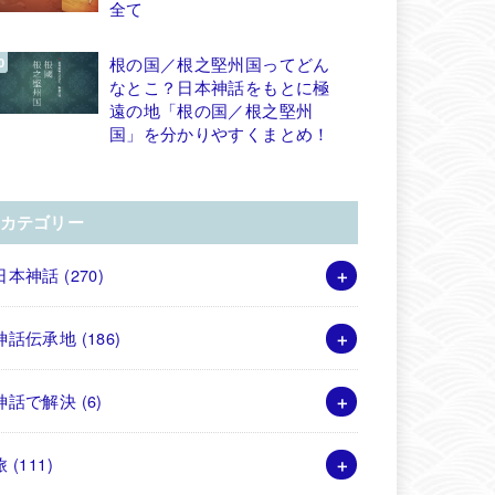
全て
根の国／根之堅州国ってどん
なとこ？日本神話をもとに極
遠の地「根の国／根之堅州
国」を分かりやすくまとめ！
カテゴリー
日本神話
(270)
神話伝承地
(186)
神話で解決
(6)
旅
(111)