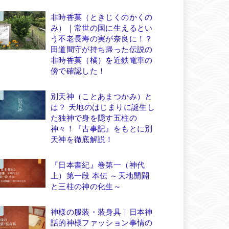
非時香菓（ときじくのかくの
み）｜常世の国に生えるとい
う不老長寿の実が奈良に！？
田道間守が持ち帰った伝説の
非時香菓（橘）を近鉄電車の
傍で確認した！
別天神（ことあまつかみ）と
は？ 天地のはじまりに誕生し
た独神で身を隠す五柱の
神々！『古事記』をもとに別
天神を徹底解説！
『日本書紀』巻第一（神代
上）第一段 本伝 ～天地開闢
と三柱の神の化生～
神様の服装・装身具｜日本神
話的神様ファッション事情の