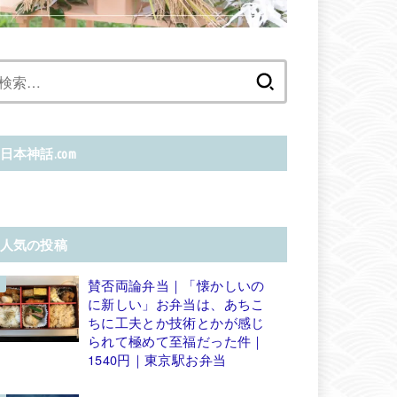
検
索:
日本神話.com
人気の投稿
賛否両論弁当｜「懐かしいの
に新しい」お弁当は、あちこ
ちに工夫とか技術とかが感じ
られて極めて至福だった件｜
1540円｜東京駅お弁当