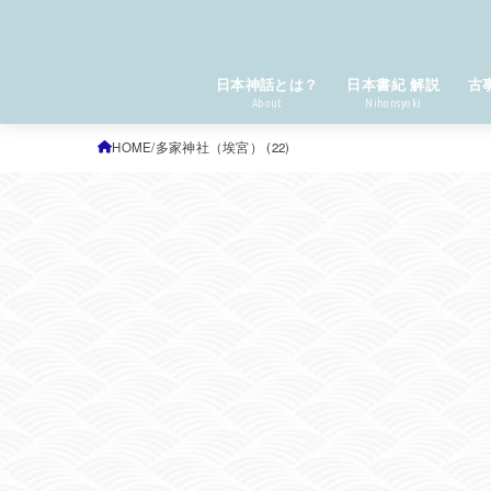
日本神話とは？
日本書紀 解説
古
About
Nihonsyoki
HOME
多家神社（埃宮） (22)