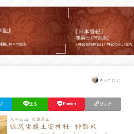
さるたひこ
ブ
送る
Pocket
リンク