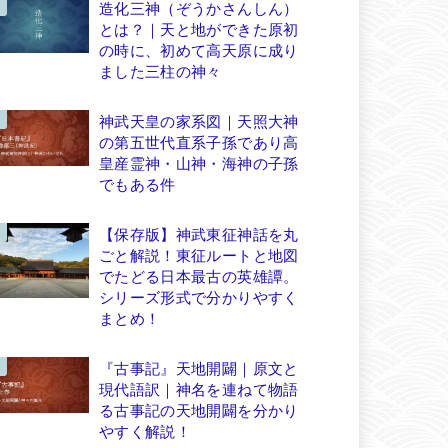
造化三神（ぞうかさんしん）
とは？｜天と地ができた原初
の時に、初めて高天原に成り
ました三柱の神々
神武天皇の家系図｜天照大神
の第五世代直系子孫であり高
皇産霊神・山神・海神の子孫
でもある件
【保存版】神武東征神話を丸
ごと解説！東征ルートと地図
でたどる日本最古の英雄譚。
シリーズ形式で分かりやすく
まとめ！
『古事記』天地開闢｜原文と
現代語訳｜神名を連ねて物語
る古事記の天地開闢を分かり
やすく解説！