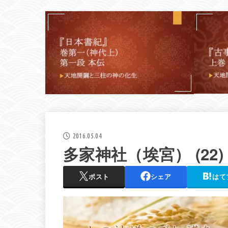
2016.05.04
多家神社（埃宮） (22)
ポスト
シェア
はて