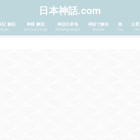
日本神話.com
事記 解説
神様 解説
神話伝承地
神話で解決
旅
お買
Kojiki
Spiritual beings
Mythologicalspot
Solution
Trip
Sho