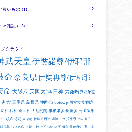
お買いもの
(1)
日々雑記
(13)
タグクラウド
神武天皇
伊奘諾尊/伊耶那
岐命
奈良県
伊奘冉尊/伊耶那
美命
大阪府
天照大神/日神
素戔嗚尊/須佐
之男命
三重県
島根県
神世七代
pickup
国常立尊/国之
常立神
独神
別天神
天地開闢
椎根津彦
長髄彦
高御産巣
日神
頭八咫烏
京都府
神産巣日神
経津主神
兵庫県
神功皇后
斟渟尊
少彦名命
大物主神
市杵島姫命
五瀬命
天穂日命
香川県