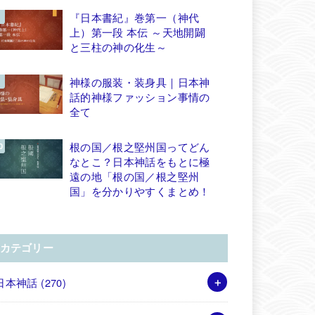
『日本書紀』巻第一（神代
上）第一段 本伝 ～天地開闢
と三柱の神の化生～
神様の服装・装身具｜日本神
話的神様ファッション事情の
全て
根の国／根之堅州国ってどん
なとこ？日本神話をもとに極
遠の地「根の国／根之堅州
国」を分かりやすくまとめ！
カテゴリー
日本神話
(270)