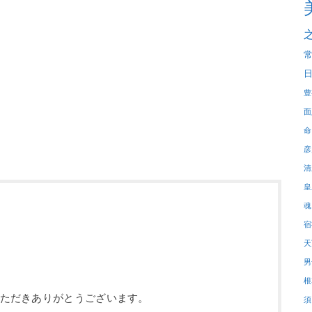
豊
面
命
彦
清
皇
魂
宿
天
男
根
しいただきありがとうございます。
須