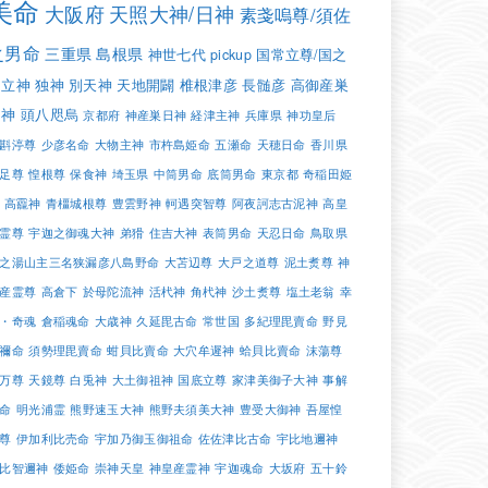
美命
大阪府
天照大神/日神
素戔嗚尊/須佐
之男命
三重県
島根県
神世七代
pickup
国常立尊/国之
常立神
独神
別天神
天地開闢
椎根津彦
長髄彦
高御産巣
日神
頭八咫烏
京都府
神産巣日神
経津主神
兵庫県
神功皇后
斟渟尊
少彦名命
大物主神
市杵島姫命
五瀬命
天穂日命
香川県
足尊
惶根尊
保食神
埼玉県
中筒男命
底筒男命
東京都
奇稲田姫
高龗神
青橿城根尊
豊雲野神
軻遇突智尊
阿夜訶志古泥神
高皇
霊尊
宇迦之御魂大神
弟猾
住吉大神
表筒男命
天忍日命
鳥取県
之湯山主三名狭漏彦八島野命
大苫辺尊
大戸之道尊
泥土煑尊
神
産霊尊
高倉下
於母陀流神
活杙神
角杙神
沙土煑尊
塩土老翁
幸
・奇魂
倉稲魂命
大歳神
久延毘古命
常世国
多紀理毘賣命
野見
禰命
須勢理毘賣命
蚶貝比賣命
大穴牟遲神
蛤貝比賣命
沫蕩尊
万尊
天鏡尊
白兎神
大土御祖神
国底立尊
家津美御子大神
事解
命
明光浦霊
熊野速玉大神
熊野夫須美大神
豊受大御神
吾屋惶
尊
伊加利比売命
宇加乃御玉御祖命
佐佐津比古命
宇比地邇神
比智邇神
倭姫命
崇神天皇
神皇産霊神
宇迦魂命
大坂府
五十鈴