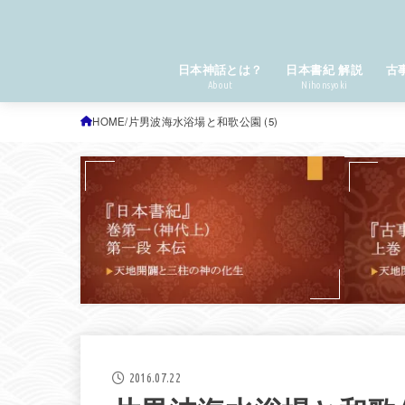
日本神話とは？
日本書紀 解説
古
About
Nihonsyoki
HOME
片男波海水浴場と和歌公園 (5)
2016.07.22