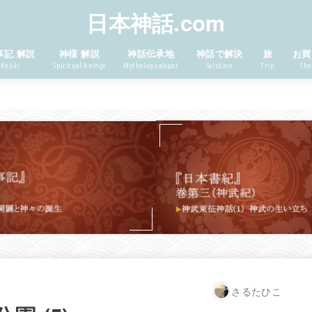
日本神話.com
事記 解説
神様 解説
神話伝承地
神話で解決
旅
お買
Kojiki
Spiritual beings
Mythologicalspot
Solution
Trip
Sho
さるたひこ