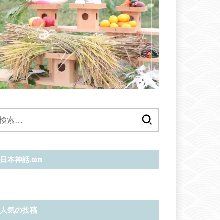
検
索:
日本神話.com
人気の投稿