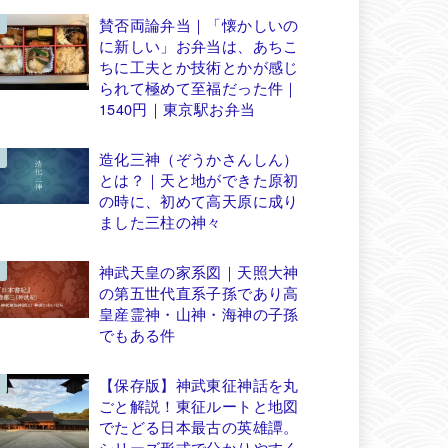
賛否両論弁当｜「懐かしいの
に新しい」お弁当は、あちこ
ちに工夫とか技術とかが感じ
られて極めて至福だった件｜
1540円｜東京駅お弁当
造化三神（ぞうかさんしん）
とは？｜天と地ができた原初
の時に、初めて高天原に成り
ました三柱の神々
神武天皇の家系図｜天照大神
の第五世代直系子孫であり高
皇産霊神・山神・海神の子孫
でもある件
【保存版】神武東征神話を丸
ごと解説！東征ルートと地図
でたどる日本最古の英雄譚。
シリーズ形式で分かりやすく