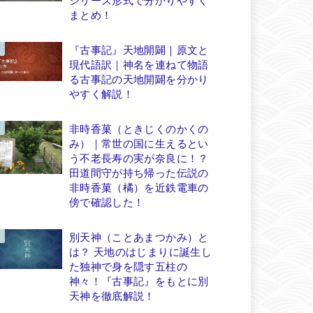
まとめ！
『古事記』天地開闢｜原文と
現代語訳｜神名を連ねて物語
る古事記の天地開闢を分かり
やすく解説！
非時香菓（ときじくのかくの
み）｜常世の国に生えるとい
う不老長寿の実が奈良に！？
田道間守が持ち帰った伝説の
非時香菓（橘）を近鉄電車の
傍で確認した！
別天神（ことあまつかみ）と
は？ 天地のはじまりに誕生し
た独神で身を隠す五柱の
神々！『古事記』をもとに別
天神を徹底解説！