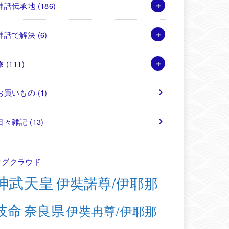
神話伝承地
(186)
神話で解決
(6)
旅
(111)
お買いもの
(1)
日々雑記
(13)
タグクラウド
神武天皇
伊奘諾尊/伊耶那
岐命
奈良県
伊奘冉尊/伊耶那