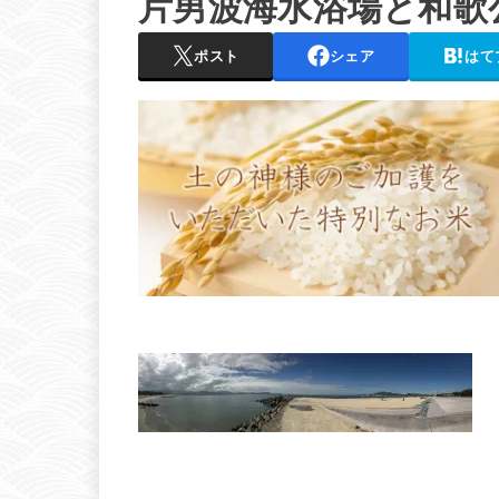
片男波海水浴場と和歌公園
ポスト
シェア
はて