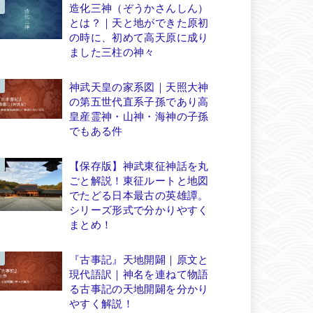
造化三神（ぞうかさんしん）
とは？｜天と地ができた原初
の時に、初めて高天原に成り
ました三柱の神々
神武天皇の家系図｜天照大神
の第五世代直系子孫であり高
皇産霊神・山神・海神の子孫
でもある件
【保存版】神武東征神話を丸
ごと解説！東征ルートと地図
でたどる日本最古の英雄譚。
シリーズ形式で分かりやすく
まとめ！
『古事記』天地開闢｜原文と
現代語訳｜神名を連ねて物語
る古事記の天地開闢を分かり
やすく解説！