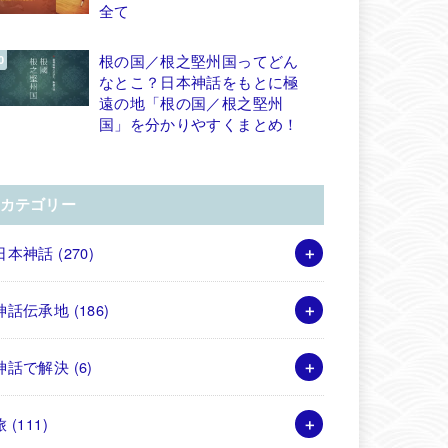
全て
根の国／根之堅州国ってどん
なとこ？日本神話をもとに極
遠の地「根の国／根之堅州
国」を分かりやすくまとめ！
カテゴリー
日本神話
(270)
神話伝承地
(186)
神話で解決
(6)
旅
(111)