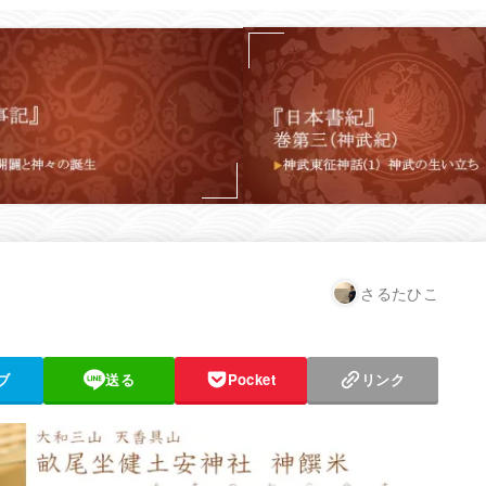
さるたひこ
ブ
送る
Pocket
リンク