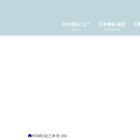
日本神話とは？
日本書紀 解説
古
About
Nihonsyoki
HOME
紀三井寺 (30)