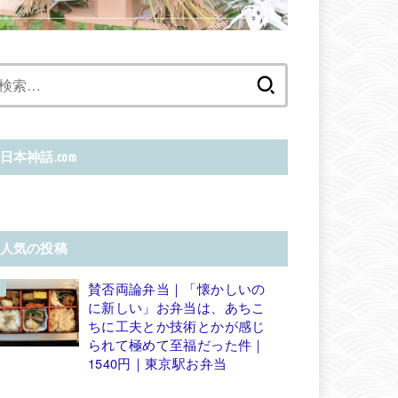
検
索:
日本神話.com
人気の投稿
賛否両論弁当｜「懐かしいの
に新しい」お弁当は、あちこ
ちに工夫とか技術とかが感じ
られて極めて至福だった件｜
1540円｜東京駅お弁当