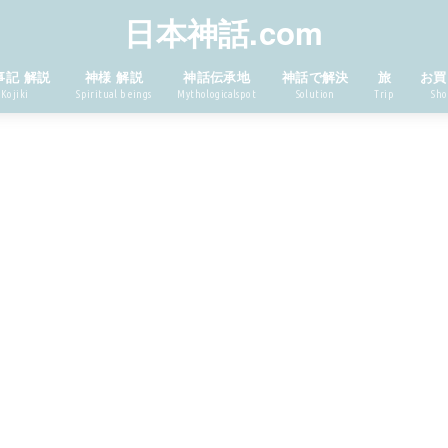
日本神話.com
事記 解説
神様 解説
神話伝承地
神話で解決
旅
お買
Kojiki
Spiritual beings
Mythologicalspot
Solution
Trip
Sho