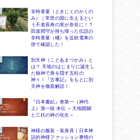
非時香菓（ときじくのかくの
み）｜常世の国に生えるとい
う不老長寿の実が奈良に！？
田道間守が持ち帰った伝説の
非時香菓（橘）を近鉄電車の
傍で確認した！
別天神（ことあまつかみ）と
は？ 天地のはじまりに誕生し
た独神で身を隠す五柱の
神々！『古事記』をもとに別
天神を徹底解説！
『日本書紀』巻第一（神代
上）第一段 本伝 ～天地開闢
と三柱の神の化生～
神様の服装・装身具｜日本神
話的神様ファッション事情の