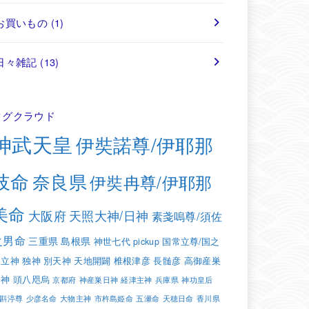
お買いもの
(1)
日々雑記
(13)
タグクラウド
神武天皇
伊奘諾尊/伊耶那
岐命
奈良県
伊奘冉尊/伊耶那
美命
大阪府
天照大神/日神
素戔嗚尊/須佐
之男命
三重県
島根県
神世七代
pickup
国常立尊/国之
常立神
独神
別天神
天地開闢
椎根津彦
長髄彦
高御産巣
日神
頭八咫烏
京都府
神産巣日神
経津主神
兵庫県
神功皇后
斟渟尊
少彦名命
大物主神
市杵島姫命
五瀬命
天穂日命
香川県