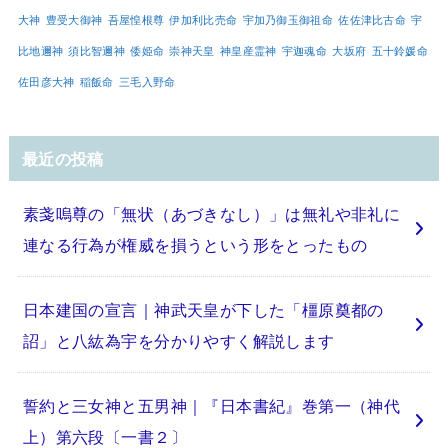
大神
豊受大御神
吾屋惶根尊
伊加利比売命
宇加乃御玉御祖命
佐佐津比古命
宇
比地邇神
須比智邇神
倭姫命
崇神天皇
神皇産霊神
宇迦魂命
大坂府
五十鈴媛命
佐田彦大神
稲飯命
三毛入野命
最近の投稿
素戔嗚尊の「無状（あづきなし）」は無礼や非礼に
連なる行為が権威を損うという形をとったもの
日本建国の宣言｜神武天皇が下した「橿原奠都の
詔」と八紘為宇を分かりやすく解説します
誓約と三女神と五男神｜『日本書紀』巻第一（神代
上）第六段〔一書２〕