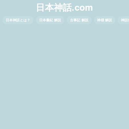
日本神話.com
日本神話とは？
日本書紀 解説
古事記 解説
神様 解説
神話