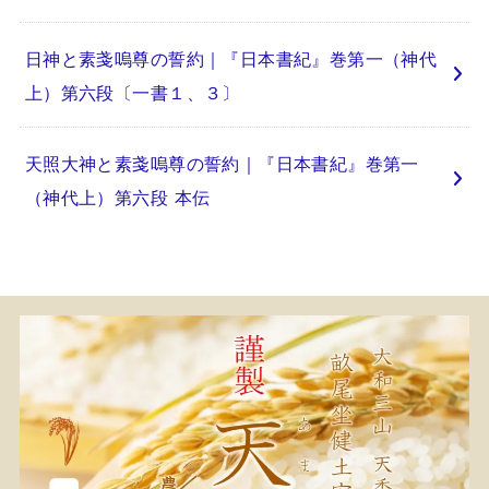
日神と素戔嗚尊の誓約｜『日本書紀』巻第一（神代
上）第六段〔一書１、３〕
天照大神と素戔嗚尊の誓約｜『日本書紀』巻第一
（神代上）第六段 本伝