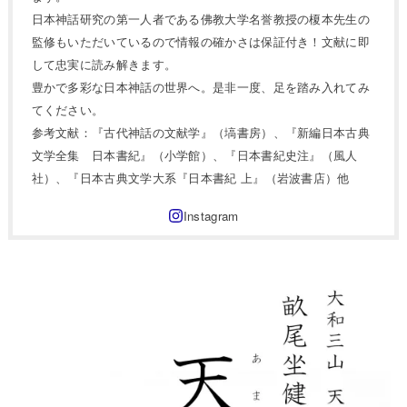
日本神話研究の第一人者である佛教大学名誉教授の榎本先生の
監修もいただいているので情報の確かさは保証付き！文献に即
して忠実に読み解きます。
豊かで多彩な日本神話の世界へ。是非一度、足を踏み入れてみ
てください。
参考文献：『古代神話の文献学』（塙書房）、『新編日本古典
文学全集 日本書紀』（小学館）、『日本書紀史注』（風人
社）、『日本古典文学大系『日本書紀 上』（岩波書店）他