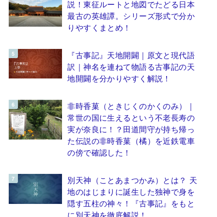
説！東征ルートと地図でたどる日本
最古の英雄譚。シリーズ形式で分か
りやすくまとめ！
『古事記』天地開闢｜原文と現代語
訳｜神名を連ねて物語る古事記の天
地開闢を分かりやすく解説！
非時香菓（ときじくのかくのみ）｜
常世の国に生えるという不老長寿の
実が奈良に！？田道間守が持ち帰っ
た伝説の非時香菓（橘）を近鉄電車
の傍で確認した！
別天神（ことあまつかみ）とは？ 天
地のはじまりに誕生した独神で身を
隠す五柱の神々！『古事記』をもと
に別天神を徹底解説！