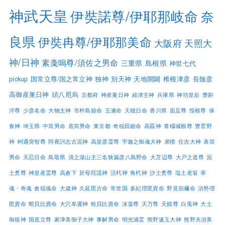
神武天皇
伊奘諾尊/伊耶那岐命
奈
良県
伊奘冉尊/伊耶那美命
大阪府
天照大
神/日神
素戔嗚尊/須佐之男命
三重県
島根県
神世七代
pickup
国常立尊/国之常立神
独神
別天神
天地開闢
椎根津彦
長髄彦
高御産巣日神
頭八咫烏
京都府
神産巣日神
経津主神
兵庫県
神功皇后
豊斟
渟尊
少彦名命
大物主神
市杵島姫命
五瀬命
天穂日命
香川県
面足尊
惶根尊
保
食神
埼玉県
中筒男命
底筒男命
東京都
奇稲田姫命
高龗神
青橿城根尊
豊雲野
神
軻遇突智尊
阿夜訶志古泥神
高皇彦霊尊
宇迦之御魂大神
弟猾
住吉大神
表筒
男命
天忍日命
鳥取県
清之湯山主三名狭漏彦八島野命
大苫辺尊
大戸之道尊
泥
土煑尊
神皇産霊尊
高倉下
於母陀流神
活杙神
角杙神
沙土煑尊
塩土老翁
幸
魂・奇魂
倉稲魂命
大歳神
久延毘古命
常世国
多紀理毘賣命
野見宿禰命
須勢理
毘賣命
蚶貝比賣命
大穴牟遲神
蛤貝比賣命
沫蕩尊
天万尊
天鏡尊
白兎神
大土
御祖神
国底立尊
家津美御子大神
事解男命
明光浦霊
熊野速玉大神
熊野夫須美