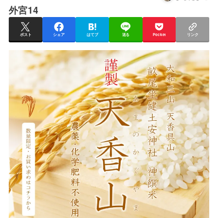
外宮14
ポスト
シェア
はてブ
送る
Pocket
リンク