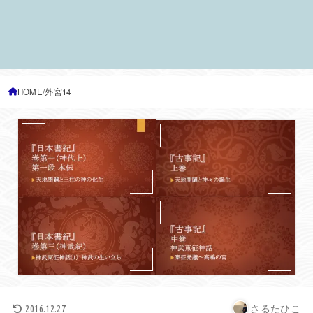
HOME
外宮14
さるたひこ
2016.12.27