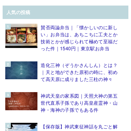
人気の投稿
賛否両論弁当｜「懐かしいのに新し
い」お弁当は、あちこちに工夫とか
技術とかが感じられて極めて至福だ
った件｜1540円｜東京駅お弁当
造化三神（ぞうかさんしん）とは？
｜天と地ができた原初の時に、初め
て高天原に成りました三柱の神々
神武天皇の家系図｜天照大神の第五
世代直系子孫であり高皇産霊神・山
神・海神の子孫でもある件
【保存版】神武東征神話を丸ごと解