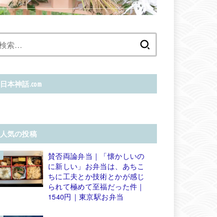
検
索:
日本神話.com
人気の投稿
賛否両論弁当｜「懐かしいの
に新しい」お弁当は、あちこ
ちに工夫とか技術とかが感じ
られて極めて至福だった件｜
1540円｜東京駅お弁当