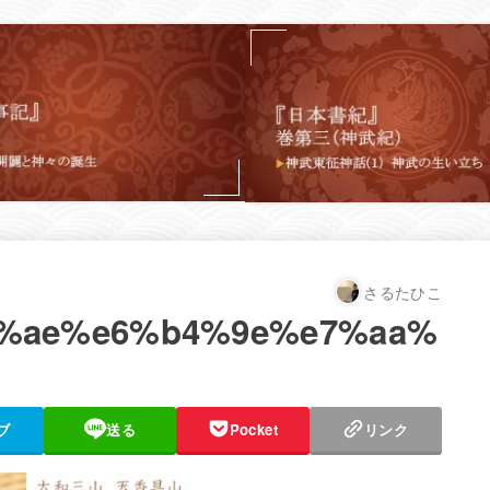
さるたひこ
%ae%e6%b4%9e%e7%aa%
ブ
送る
Pocket
リンク