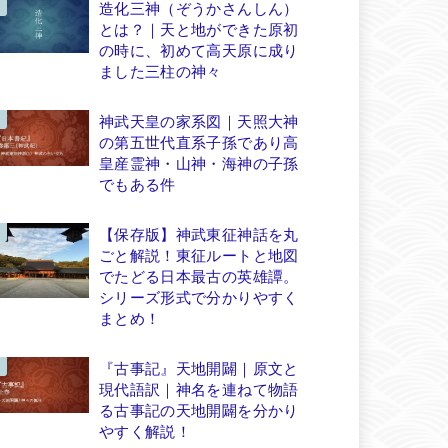
造化三神（ぞうかさんしん）
とは？｜天と地ができた原初
の時に、初めて高天原に成り
ました三柱の神々
神武天皇の家系図｜天照大神
の第五世代直系子孫であり高
皇産霊神・山神・海神の子孫
でもある件
【保存版】神武東征神話を丸
ごと解説！東征ルートと地図
でたどる日本最古の英雄譚。
シリーズ形式で分かりやすく
まとめ！
『古事記』天地開闢｜原文と
現代語訳｜神名を連ねて物語
る古事記の天地開闢を分かり
やすく解説！