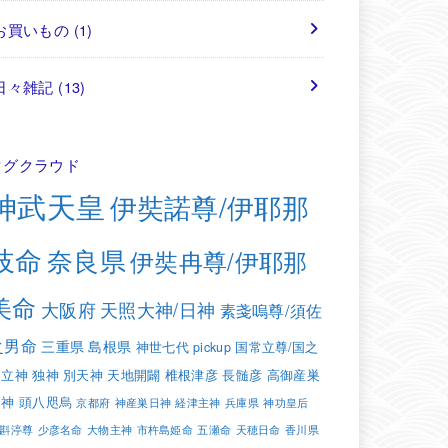
お買いもの
(1)
日々雑記
(13)
タグクラウド
神武天皇
伊奘諾尊/伊耶那
岐命
奈良県
伊奘冉尊/伊耶那
美命
大阪府
天照大神/日神
素戔嗚尊/須佐
之男命
三重県
島根県
神世七代
pickup
国常立尊/国之
常立神
独神
別天神
天地開闢
椎根津彦
長髄彦
高御産巣
日神
頭八咫烏
京都府
神産巣日神
経津主神
兵庫県
神功皇后
斟渟尊
少彦名命
大物主神
市杵島姫命
五瀬命
天穂日命
香川県