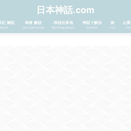
日本神話.com
事記 解説
神様 解説
神話伝承地
神話で解決
旅
お買
Kojiki
Spiritual beings
Mythologicalspot
Solution
Trip
Sho