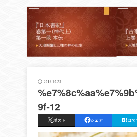
2016.10.28
%e7%8c%aa%e7%9b
9f-12
ポスト
シェア
はて