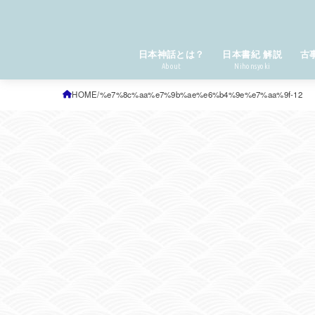
日本神話とは？
日本書紀 解説
古
About
Nihonsyoki
HOME
%e7%8c%aa%e7%9b%ae%e6%b4%9e%e7%aa%9f-12