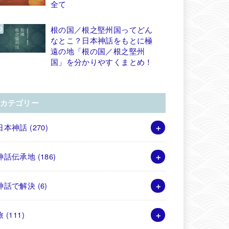
全て
根の国／根之堅州国ってどん
なとこ？日本神話をもとに極
遠の地「根の国／根之堅州
国」を分かりやすくまとめ！
カテゴリー
日本神話
(270)
神話伝承地
(186)
神話で解決
(6)
旅
(111)