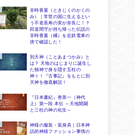
非時香菓（ときじくのかくの
み）｜常世の国に生えるとい
う不老長寿の実が奈良に！？
田道間守が持ち帰った伝説の
非時香菓（橘）を近鉄電車の
傍で確認した！
別天神（ことあまつかみ）と
は？ 天地のはじまりに誕生し
た独神で身を隠す五柱の
神々！『古事記』をもとに別
天神を徹底解説！
『日本書紀』巻第一（神代
上）第一段 本伝 ～天地開闢
と三柱の神の化生～
神様の服装・装身具｜日本神
話的神様ファッション事情の