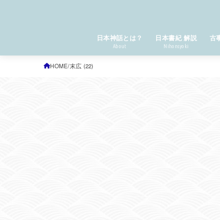
日本神話とは？
日本書紀 解説
古
About
Nihonsyoki
HOME
末広 (22)