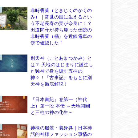
非時香菓（ときじくのかくの
み）｜常世の国に生えるとい
う不老長寿の実が奈良に！？
田道間守が持ち帰った伝説の
非時香菓（橘）を近鉄電車の
傍で確認した！
別天神（ことあまつかみ）と
は？ 天地のはじまりに誕生し
た独神で身を隠す五柱の
神々！『古事記』をもとに別
天神を徹底解説！
『日本書紀』巻第一（神代
上）第一段 本伝 ～天地開闢
と三柱の神の化生～
神様の服装・装身具｜日本神
話的神様ファッション事情の