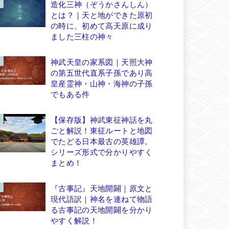
造化三神（ぞうかさんしん）
とは？｜天と地ができた原初
の時に、初めて高天原に成り
ました三柱の神々
神武天皇の家系図｜天照大神
の第五世代直系子孫であり高
皇産霊神・山神・海神の子孫
でもある件
【保存版】神武東征神話を丸
ごと解説！東征ルートと地図
でたどる日本最古の英雄譚。
シリーズ形式で分かりやすく
まとめ！
『古事記』天地開闢｜原文と
現代語訳｜神名を連ねて物語
る古事記の天地開闢を分かり
やすく解説！