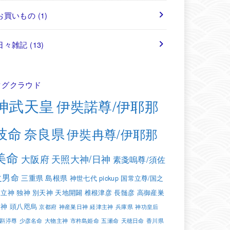
お買いもの
(1)
日々雑記
(13)
タグクラウド
神武天皇
伊奘諾尊/伊耶那
岐命
奈良県
伊奘冉尊/伊耶那
美命
大阪府
天照大神/日神
素戔嗚尊/須佐
之男命
三重県
島根県
神世七代
pickup
国常立尊/国之
常立神
独神
別天神
天地開闢
椎根津彦
長髄彦
高御産巣
日神
頭八咫烏
京都府
神産巣日神
経津主神
兵庫県
神功皇后
斟渟尊
少彦名命
大物主神
市杵島姫命
五瀬命
天穂日命
香川県