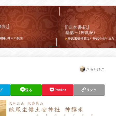
さるたひこ
ブ
送る
Pocket
リンク