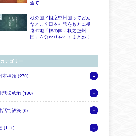
全て
根の国／根之堅州国ってどん
なとこ？日本神話をもとに極
遠の地「根の国／根之堅州
国」を分かりやすくまとめ！
カテゴリー
日本神話
(270)
神話伝承地
(186)
神話で解決
(6)
旅
(111)