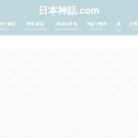
日本神話.com
事記 解説
神様 解説
神話伝承地
神話で解決
旅
お買
Kojiki
Spiritual beings
Mythologicalspot
Solution
Trip
Sho