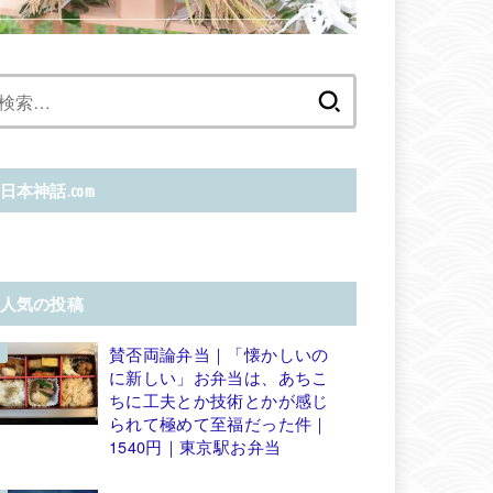
検
索:
日本神話.com
人気の投稿
賛否両論弁当｜「懐かしいの
に新しい」お弁当は、あちこ
ちに工夫とか技術とかが感じ
られて極めて至福だった件｜
1540円｜東京駅お弁当