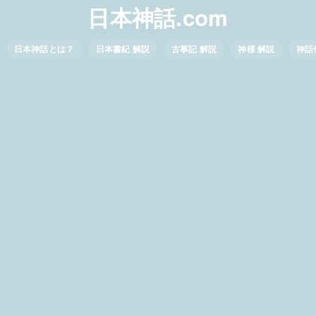
日本神話.com
日本神話とは？
日本書紀 解説
古事記 解説
神様 解説
神話