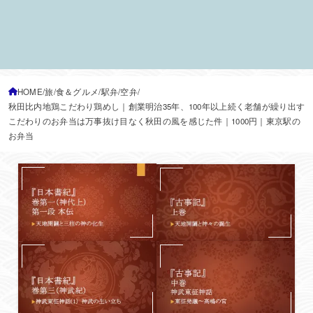
HOME
旅
食＆グルメ
駅弁/空弁
秋田比内地鶏こだわり鶏めし｜創業明治35年、100年以上続く老舗が繰り出す
こだわりのお弁当は万事抜け目なく秋田の風を感じた件｜1000円｜東京駅の
お弁当