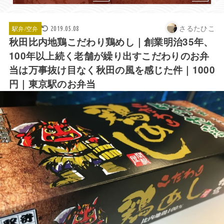
さるたひこ
駅弁/空弁
2019.05.08
秋田比内地鶏こだわり鶏めし｜創業明治35年、
100年以上続く老舗が繰り出すこだわりのお弁
当は万事抜け目なく秋田の風を感じた件｜1000
円｜東京駅のお弁当