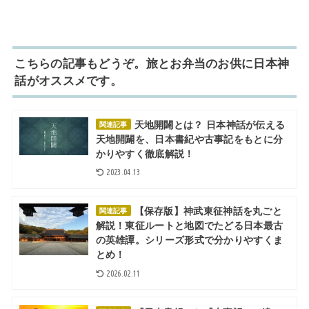
こちらの記事もどうぞ。旅とお弁当のお供に日本神
話がオススメです。
天地開闢とは？ 日本神話が伝える
関連記事
天地開闢を、日本書紀や古事記をもとに分
かりやすく徹底解説！
2023.04.13
【保存版】神武東征神話を丸ごと
関連記事
解説！東征ルートと地図でたどる日本最古
の英雄譚。シリーズ形式で分かりやすくま
とめ！
2026.02.11