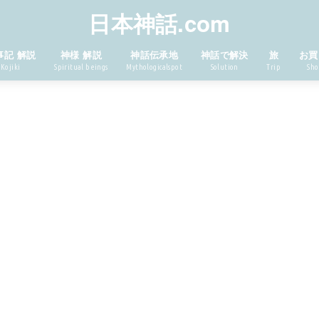
日本神話.com
事記 解説
神様 解説
神話伝承地
神話で解決
旅
お買
Kojiki
Spiritual beings
Mythologicalspot
Solution
Trip
Sho