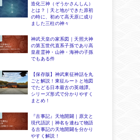
造化三神（ぞうかさんしん）
とは？｜天と地ができた原初
の時に、初めて高天原に成り
ました三柱の神々
神武天皇の家系図｜天照大神
の第五世代直系子孫であり高
皇産霊神・山神・海神の子孫
でもある件
【保存版】神武東征神話を丸
ごと解説！東征ルートと地図
でたどる日本最古の英雄譚。
シリーズ形式で分かりやすく
まとめ！
『古事記』天地開闢｜原文と
現代語訳｜神名を連ねて物語
る古事記の天地開闢を分かり
やすく解説！