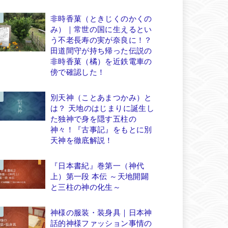
非時香菓（ときじくのかくの
み）｜常世の国に生えるとい
う不老長寿の実が奈良に！？
田道間守が持ち帰った伝説の
非時香菓（橘）を近鉄電車の
傍で確認した！
別天神（ことあまつかみ）と
は？ 天地のはじまりに誕生し
た独神で身を隠す五柱の
神々！『古事記』をもとに別
天神を徹底解説！
『日本書紀』巻第一（神代
上）第一段 本伝 ～天地開闢
と三柱の神の化生～
神様の服装・装身具｜日本神
話的神様ファッション事情の