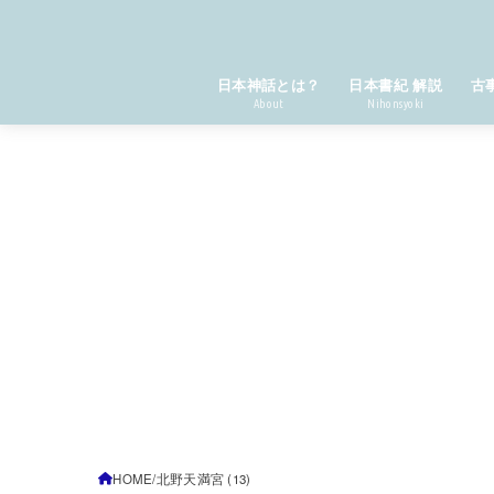
日本神話とは？
日本書紀 解説
古
About
Nihonsyoki
HOME
北野天満宮 (13)