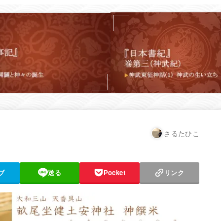
さるたひこ
ブ
送る
Pocket
リンク