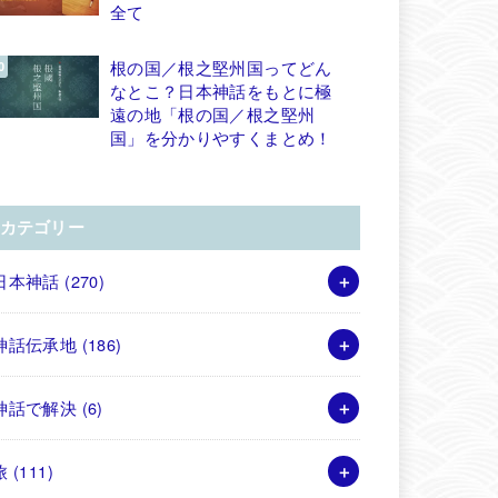
全て
根の国／根之堅州国ってどん
なとこ？日本神話をもとに極
遠の地「根の国／根之堅州
国」を分かりやすくまとめ！
カテゴリー
日本神話
(270)
神話伝承地
(186)
神話で解決
(6)
旅
(111)