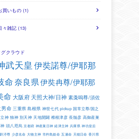
お買いもの
(1)
日々雑記
(13)
タグクラウド
神武天皇
伊奘諾尊/伊耶那
岐命
奈良県
伊奘冉尊/伊耶那
美命
大阪府
天照大神/日神
素戔嗚尊/須佐
之男命
三重県
島根県
神世七代
pickup
国常立尊/国之
常立神
独神
別天神
天地開闢
椎根津彦
長髄彦
高御産巣
日神
頭八咫烏
京都府
神産巣日神
経津主神
兵庫県
神功皇后
斟渟尊
少彦名命
大物主神
市杵島姫命
五瀬命
天穂日命
香川県