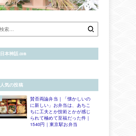
検
索:
日本神話.com
人気の投稿
賛否両論弁当｜「懐かしいの
に新しい」お弁当は、あちこ
ちに工夫とか技術とかが感じ
られて極めて至福だった件｜
1540円｜東京駅お弁当