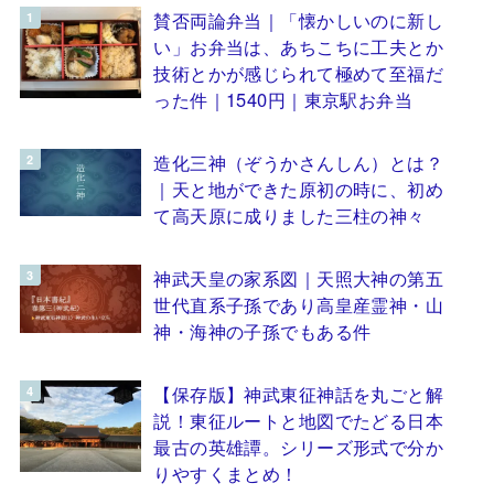
賛否両論弁当｜「懐かしいのに新し
い」お弁当は、あちこちに工夫とか
技術とかが感じられて極めて至福だ
った件｜1540円｜東京駅お弁当
造化三神（ぞうかさんしん）とは？
｜天と地ができた原初の時に、初め
て高天原に成りました三柱の神々
神武天皇の家系図｜天照大神の第五
世代直系子孫であり高皇産霊神・山
神・海神の子孫でもある件
【保存版】神武東征神話を丸ごと解
説！東征ルートと地図でたどる日本
最古の英雄譚。シリーズ形式で分か
りやすくまとめ！