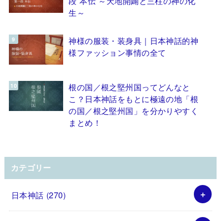
段 本伝 ～天地開闢と三柱の神の化
生～
神様の服装・装身具｜日本神話的神
様ファッション事情の全て
根の国／根之堅州国ってどんなと
こ？日本神話をもとに極遠の地「根
の国／根之堅州国」を分かりやすく
まとめ！
カテゴリー
日本神話
(270)