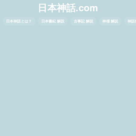
日本神話.com
日本神話とは？
日本書紀 解説
古事記 解説
神様 解説
神話