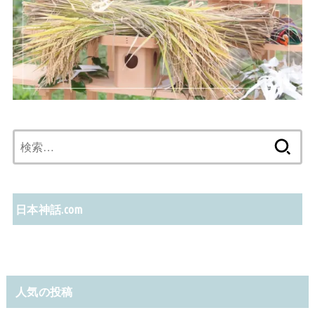
検
索:
日本神話.com
人気の投稿