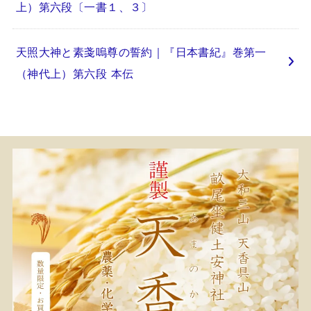
上）第六段〔一書１、３〕
天照大神と素戔嗚尊の誓約｜『日本書紀』巻第一
（神代上）第六段 本伝