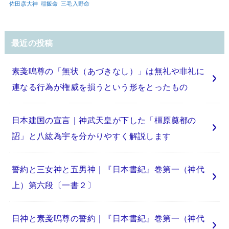
佐田彦大神
稲飯命
三毛入野命
最近の投稿
素戔嗚尊の「無状（あづきなし）」は無礼や非礼に
連なる行為が権威を損うという形をとったもの
日本建国の宣言｜神武天皇が下した「橿原奠都の
詔」と八紘為宇を分かりやすく解説します
誓約と三女神と五男神｜『日本書紀』巻第一（神代
上）第六段〔一書２〕
日神と素戔嗚尊の誓約｜『日本書紀』巻第一（神代