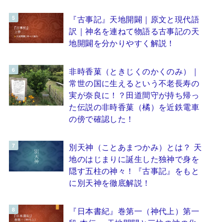
『古事記』天地開闢｜原文と現代語
訳｜神名を連ねて物語る古事記の天
地開闢を分かりやすく解説！
非時香菓（ときじくのかくのみ）｜
常世の国に生えるという不老長寿の
実が奈良に！？田道間守が持ち帰っ
た伝説の非時香菓（橘）を近鉄電車
の傍で確認した！
別天神（ことあまつかみ）とは？ 天
地のはじまりに誕生した独神で身を
隠す五柱の神々！『古事記』をもと
に別天神を徹底解説！
『日本書紀』巻第一（神代上）第一