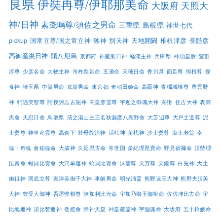
良県
伊奘冉尊/伊耶那美命
大阪府
天照大
神/日神
素戔嗚尊/須佐之男命
三重県
島根県
神世七代
pickup
国常立尊/国之常立神
独神
別天神
天地開闢
椎根津彦
長髄彦
高御産巣日神
頭八咫烏
京都府
神産巣日神
経津主神
兵庫県
神功皇后
豊斟
渟尊
少彦名命
大物主神
市杵島姫命
五瀬命
天穂日命
香川県
面足尊
惶根尊
保
食神
埼玉県
中筒男命
底筒男命
東京都
奇稲田姫命
高龗神
青橿城根尊
豊雲野
神
軻遇突智尊
阿夜訶志古泥神
高皇彦霊尊
宇迦之御魂大神
弟猾
住吉大神
表筒
男命
天忍日命
鳥取県
清之湯山主三名狭漏彦八島野命
大苫辺尊
大戸之道尊
泥
土煑尊
神皇産霊尊
高倉下
於母陀流神
活杙神
角杙神
沙土煑尊
塩土老翁
幸
魂・奇魂
倉稲魂命
大歳神
久延毘古命
常世国
多紀理毘賣命
野見宿禰命
須勢理
毘賣命
蚶貝比賣命
大穴牟遲神
蛤貝比賣命
沫蕩尊
天万尊
天鏡尊
白兎神
大土
御祖神
国底立尊
家津美御子大神
事解男命
明光浦霊
熊野速玉大神
熊野夫須美
大神
豊受大御神
吾屋惶根尊
伊加利比売命
宇加乃御玉御祖命
佐佐津比古命
宇
比地邇神
須比智邇神
倭姫命
崇神天皇
神皇産霊神
宇迦魂命
大坂府
五十鈴媛命