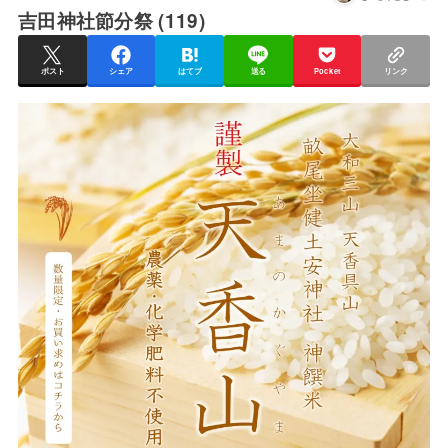
吉田神社節分祭 (119)
ポスト
シェア
はてブ
送る
Pocket
リンク