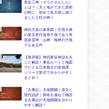
造化三神（ぞうかさんしん）
とは？｜天と地ができた原初
の時に、初めて高天原に成り
ました三柱の神々
神武天皇の家系図｜天照大神
の第五世代直系子孫であり高
皇産霊神・山神・海神の子孫
でもある件
【保存版】神武東征神話を丸
ごと解説！東征ルートと地図
でたどる日本最古の英雄譚。
シリーズ形式で分かりやすく
まとめ！
『古事記』天地開闢｜原文と
現代語訳｜神名を連ねて物語
る古事記の天地開闢を分かり
やすく解説！