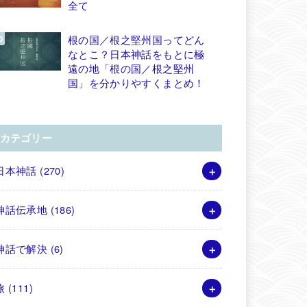
全て
根の国／根之堅州国ってどん
なとこ？日本神話をもとに極
遠の地「根の国／根之堅州
国」を分かりやすくまとめ！
カテゴリー
日本神話
(270)
神話伝承地
(186)
神話で解決
(6)
旅
(111)