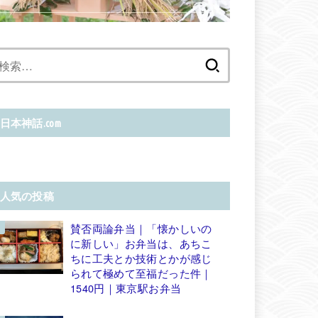
検
索:
日本神話.com
人気の投稿
賛否両論弁当｜「懐かしいの
に新しい」お弁当は、あちこ
ちに工夫とか技術とかが感じ
られて極めて至福だった件｜
1540円｜東京駅お弁当