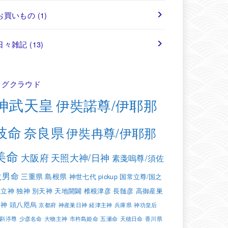
お買いもの
(1)
日々雑記
(13)
タグクラウド
神武天皇
伊奘諾尊/伊耶那
岐命
奈良県
伊奘冉尊/伊耶那
美命
大阪府
天照大神/日神
素戔嗚尊/須佐
之男命
三重県
島根県
神世七代
pickup
国常立尊/国之
常立神
独神
別天神
天地開闢
椎根津彦
長髄彦
高御産巣
日神
頭八咫烏
京都府
神産巣日神
経津主神
兵庫県
神功皇后
斟渟尊
少彦名命
大物主神
市杵島姫命
五瀬命
天穂日命
香川県