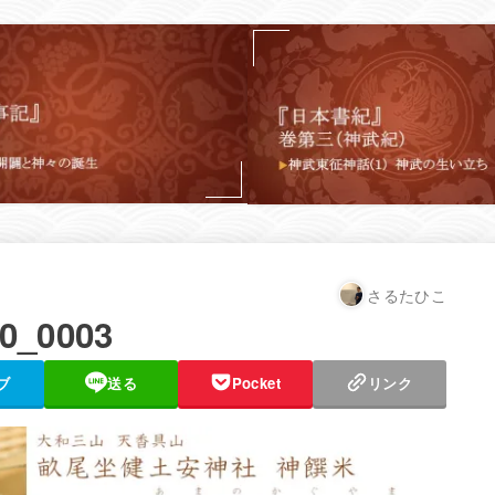
さるたひこ
_0003
ブ
送る
Pocket
リンク