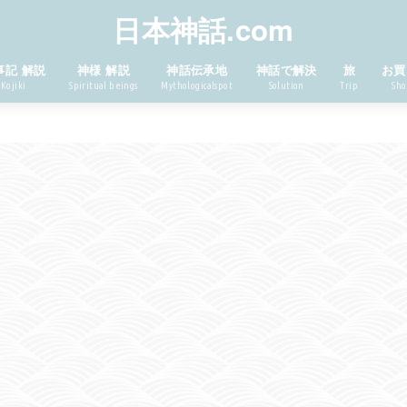
日本神話.com
事記 解説
神様 解説
神話伝承地
神話で解決
旅
お買
Kojiki
Spiritual beings
Mythologicalspot
Solution
Trip
Sho