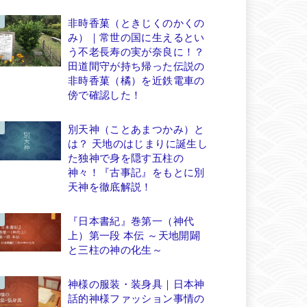
非時香菓（ときじくのかくの
み）｜常世の国に生えるとい
う不老長寿の実が奈良に！？
田道間守が持ち帰った伝説の
非時香菓（橘）を近鉄電車の
傍で確認した！
別天神（ことあまつかみ）と
は？ 天地のはじまりに誕生し
た独神で身を隠す五柱の
神々！『古事記』をもとに別
天神を徹底解説！
『日本書紀』巻第一（神代
上）第一段 本伝 ～天地開闢
と三柱の神の化生～
神様の服装・装身具｜日本神
話的神様ファッション事情の