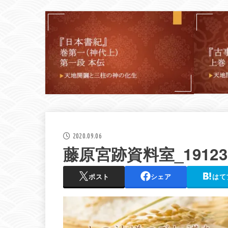
2020.09.06
藤原宮跡資料室_191230
ポスト
シェア
はて