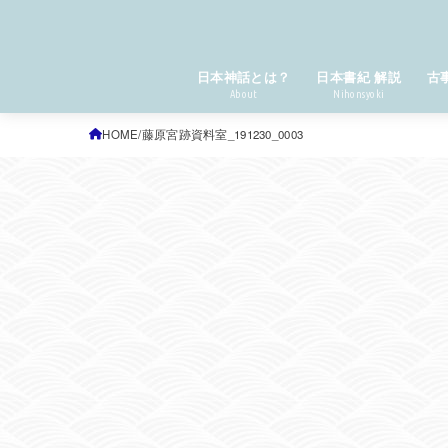
日本神話とは？
日本書紀 解説
古
About
Nihonsyoki
HOME
藤原宮跡資料室_191230_0003