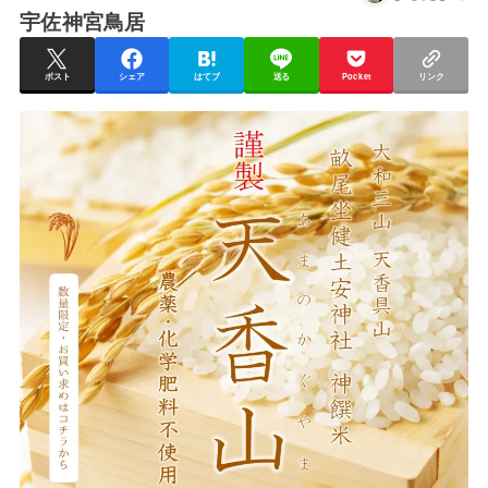
宇佐神宮鳥居
ポスト
シェア
はてブ
送る
Pocket
リンク