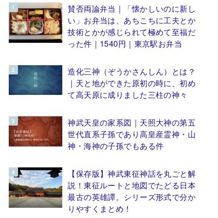
賛否両論弁当｜「懐かしいのに新し
い」お弁当は、あちこちに工夫とか
技術とかが感じられて極めて至福だ
った件｜1540円｜東京駅お弁当
造化三神（ぞうかさんしん）とは？
｜天と地ができた原初の時に、初め
て高天原に成りました三柱の神々
神武天皇の家系図｜天照大神の第五
世代直系子孫であり高皇産霊神・山
神・海神の子孫でもある件
【保存版】神武東征神話を丸ごと解
説！東征ルートと地図でたどる日本
最古の英雄譚。シリーズ形式で分か
りやすくまとめ！