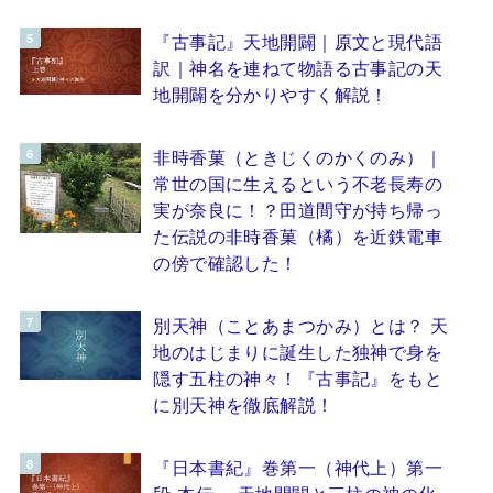
『古事記』天地開闢｜原文と現代語
訳｜神名を連ねて物語る古事記の天
地開闢を分かりやすく解説！
非時香菓（ときじくのかくのみ）｜
常世の国に生えるという不老長寿の
実が奈良に！？田道間守が持ち帰っ
た伝説の非時香菓（橘）を近鉄電車
の傍で確認した！
別天神（ことあまつかみ）とは？ 天
地のはじまりに誕生した独神で身を
隠す五柱の神々！『古事記』をもと
に別天神を徹底解説！
『日本書紀』巻第一（神代上）第一
段 本伝 ～天地開闢と三柱の神の化