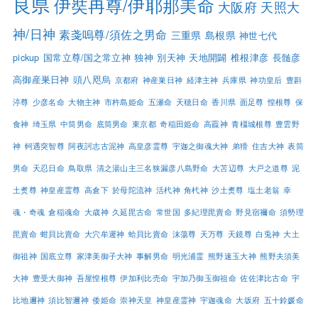
良県
伊奘冉尊/伊耶那美命
大阪府
天照大
神/日神
素戔嗚尊/須佐之男命
三重県
島根県
神世七代
pickup
国常立尊/国之常立神
独神
別天神
天地開闢
椎根津彦
長髄彦
高御産巣日神
頭八咫烏
京都府
神産巣日神
経津主神
兵庫県
神功皇后
豊斟
渟尊
少彦名命
大物主神
市杵島姫命
五瀬命
天穂日命
香川県
面足尊
惶根尊
保
食神
埼玉県
中筒男命
底筒男命
東京都
奇稲田姫命
高龗神
青橿城根尊
豊雲野
神
軻遇突智尊
阿夜訶志古泥神
高皇彦霊尊
宇迦之御魂大神
弟猾
住吉大神
表筒
男命
天忍日命
鳥取県
清之湯山主三名狭漏彦八島野命
大苫辺尊
大戸之道尊
泥
土煑尊
神皇産霊尊
高倉下
於母陀流神
活杙神
角杙神
沙土煑尊
塩土老翁
幸
魂・奇魂
倉稲魂命
大歳神
久延毘古命
常世国
多紀理毘賣命
野見宿禰命
須勢理
毘賣命
蚶貝比賣命
大穴牟遲神
蛤貝比賣命
沫蕩尊
天万尊
天鏡尊
白兎神
大土
御祖神
国底立尊
家津美御子大神
事解男命
明光浦霊
熊野速玉大神
熊野夫須美
大神
豊受大御神
吾屋惶根尊
伊加利比売命
宇加乃御玉御祖命
佐佐津比古命
宇
比地邇神
須比智邇神
倭姫命
崇神天皇
神皇産霊神
宇迦魂命
大坂府
五十鈴媛命