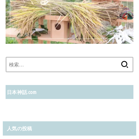
検
索:
日本神話.com
人気の投稿