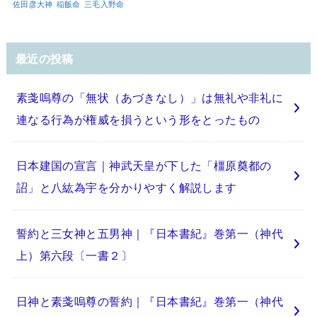
佐田彦大神
稲飯命
三毛入野命
最近の投稿
素戔嗚尊の「無状（あづきなし）」は無礼や非礼に
連なる行為が権威を損うという形をとったもの
日本建国の宣言｜神武天皇が下した「橿原奠都の
詔」と八紘為宇を分かりやすく解説します
誓約と三女神と五男神｜『日本書紀』巻第一（神代
上）第六段〔一書２〕
日神と素戔嗚尊の誓約｜『日本書紀』巻第一（神代