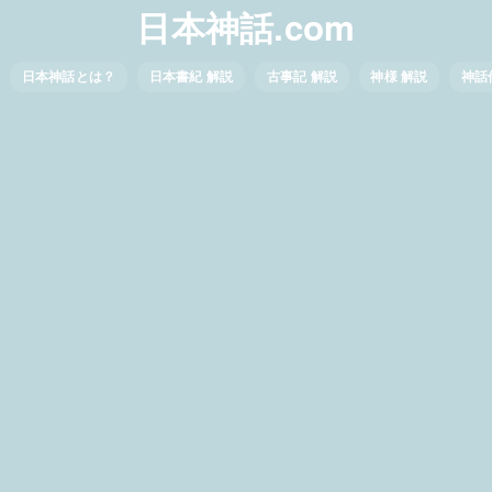
日本神話.com
日本神話とは？
日本書紀 解説
古事記 解説
神様 解説
神話