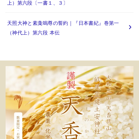
上）第六段〔一書１、３〕
天照大神と素戔嗚尊の誓約｜『日本書紀』巻第一
（神代上）第六段 本伝