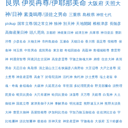
良県
伊奘冉尊/伊耶那美命
大阪府
天照大
神/日神
素戔嗚尊/須佐之男命
三重県
島根県
神世七代
pickup
国常立尊/国之常立神
独神
別天神
天地開闢
椎根津彦
長髄彦
高御産巣日神
頭八咫烏
京都府
神産巣日神
経津主神
兵庫県
神功皇后
豊斟
渟尊
少彦名命
大物主神
市杵島姫命
五瀬命
天穂日命
香川県
面足尊
惶根尊
保
食神
埼玉県
中筒男命
底筒男命
東京都
奇稲田姫命
高龗神
青橿城根尊
豊雲野
神
軻遇突智尊
阿夜訶志古泥神
高皇彦霊尊
宇迦之御魂大神
弟猾
住吉大神
表筒
男命
天忍日命
鳥取県
清之湯山主三名狭漏彦八島野命
大苫辺尊
大戸之道尊
泥
土煑尊
神皇産霊尊
高倉下
於母陀流神
活杙神
角杙神
沙土煑尊
塩土老翁
幸
魂・奇魂
倉稲魂命
大歳神
久延毘古命
常世国
多紀理毘賣命
野見宿禰命
須勢理
毘賣命
蚶貝比賣命
大穴牟遲神
蛤貝比賣命
沫蕩尊
天万尊
天鏡尊
白兎神
大土
御祖神
国底立尊
家津美御子大神
事解男命
明光浦霊
熊野速玉大神
熊野夫須美
大神
豊受大御神
吾屋惶根尊
伊加利比売命
宇加乃御玉御祖命
佐佐津比古命
宇
比地邇神
須比智邇神
倭姫命
崇神天皇
神皇産霊神
宇迦魂命
大坂府
五十鈴媛命