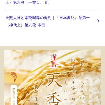
上）第六段〔一書１、３〕
天照大神と素戔嗚尊の誓約｜『日本書紀』巻第一
（神代上）第六段 本伝