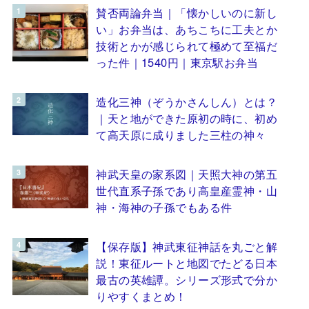
賛否両論弁当｜「懐かしいのに新し
い」お弁当は、あちこちに工夫とか
技術とかが感じられて極めて至福だ
った件｜1540円｜東京駅お弁当
造化三神（ぞうかさんしん）とは？
｜天と地ができた原初の時に、初め
て高天原に成りました三柱の神々
神武天皇の家系図｜天照大神の第五
世代直系子孫であり高皇産霊神・山
神・海神の子孫でもある件
【保存版】神武東征神話を丸ごと解
説！東征ルートと地図でたどる日本
最古の英雄譚。シリーズ形式で分か
りやすくまとめ！