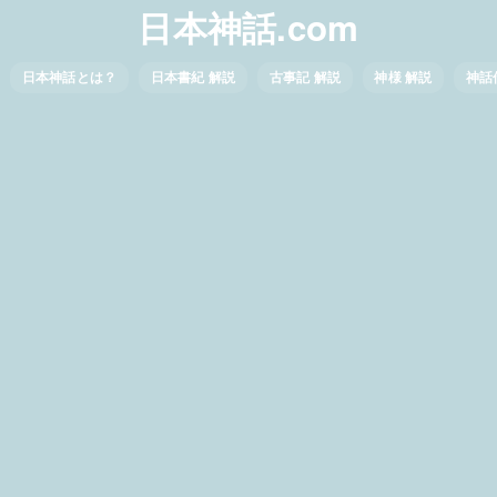
日本神話.com
日本神話とは？
日本書紀 解説
古事記 解説
神様 解説
神話