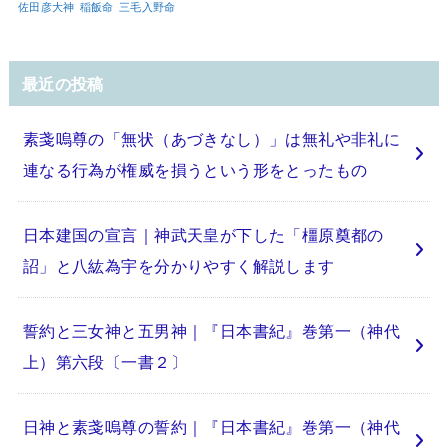
佐田彦大神
稲飯命
三毛入野命
最近の投稿
素戔嗚尊の「無状（あづきなし）」は無礼や非礼に
連なる行為が権威を損うという形をとったもの
日本建国の宣言｜神武天皇が下した「橿原奠都の
詔」と八紘為宇を分かりやすく解説します
誓約と三女神と五男神｜『日本書紀』巻第一（神代
上）第六段〔一書２〕
日神と素戔嗚尊の誓約｜『日本書紀』巻第一（神代