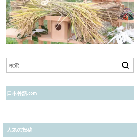
検
索:
日本神話.com
人気の投稿