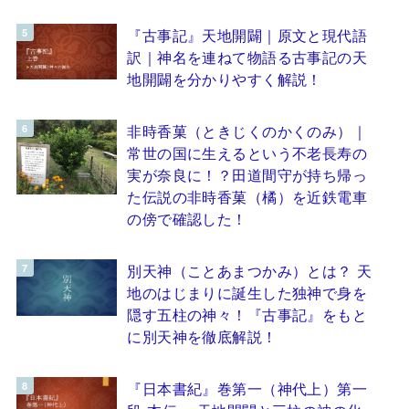
『古事記』天地開闢｜原文と現代語
訳｜神名を連ねて物語る古事記の天
地開闢を分かりやすく解説！
非時香菓（ときじくのかくのみ）｜
常世の国に生えるという不老長寿の
実が奈良に！？田道間守が持ち帰っ
た伝説の非時香菓（橘）を近鉄電車
の傍で確認した！
別天神（ことあまつかみ）とは？ 天
地のはじまりに誕生した独神で身を
隠す五柱の神々！『古事記』をもと
に別天神を徹底解説！
『日本書紀』巻第一（神代上）第一