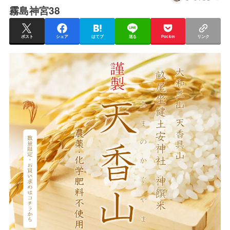
霧島神宮38
ポスト
シェア
はてブ
送る
Pocket
リンク