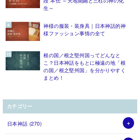
段 本伝 ～天地開闢と三柱の神の化
生～
神様の服装・装身具｜日本神話的神
様ファッション事情の全て
根の国／根之堅州国ってどんなと
こ？日本神話をもとに極遠の地「根
の国／根之堅州国」を分かりやすく
まとめ！
カテゴリー
日本神話
(270)