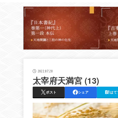
2022.07.20
太宰府天満宮 (13)
ポスト
シェア
はて