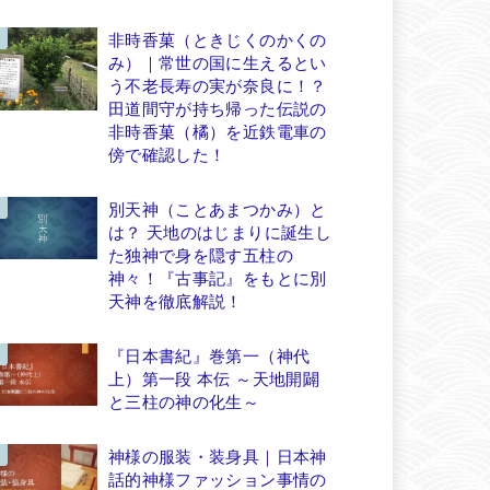
非時香菓（ときじくのかくの
み）｜常世の国に生えるとい
う不老長寿の実が奈良に！？
田道間守が持ち帰った伝説の
非時香菓（橘）を近鉄電車の
傍で確認した！
別天神（ことあまつかみ）と
は？ 天地のはじまりに誕生し
た独神で身を隠す五柱の
神々！『古事記』をもとに別
天神を徹底解説！
『日本書紀』巻第一（神代
上）第一段 本伝 ～天地開闢
と三柱の神の化生～
神様の服装・装身具｜日本神
話的神様ファッション事情の