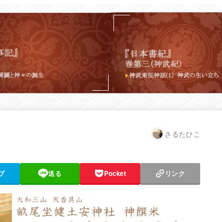
さるたひこ
ブ
送る
Pocket
リンク