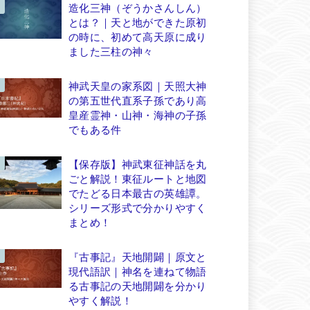
造化三神（ぞうかさんしん）
とは？｜天と地ができた原初
の時に、初めて高天原に成り
ました三柱の神々
神武天皇の家系図｜天照大神
の第五世代直系子孫であり高
皇産霊神・山神・海神の子孫
でもある件
【保存版】神武東征神話を丸
ごと解説！東征ルートと地図
でたどる日本最古の英雄譚。
シリーズ形式で分かりやすく
まとめ！
『古事記』天地開闢｜原文と
現代語訳｜神名を連ねて物語
る古事記の天地開闢を分かり
やすく解説！