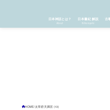
日本神話とは？
日本書紀 解説
古
About
Nihonsyoki
HOME
太宰府天満宮 (13)