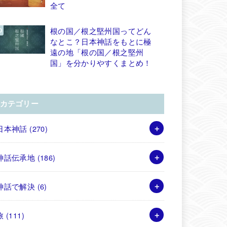
全て
根の国／根之堅州国ってどん
なとこ？日本神話をもとに極
遠の地「根の国／根之堅州
国」を分かりやすくまとめ！
カテゴリー
日本神話
(270)
神話伝承地
(186)
神話で解決
(6)
旅
(111)