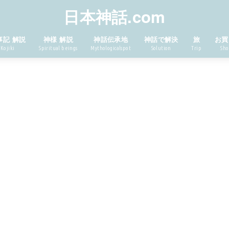
日本神話.com
事記 解説
神様 解説
神話伝承地
神話で解決
旅
お買
Kojiki
Spiritual beings
Mythologicalspot
Solution
Trip
Sho