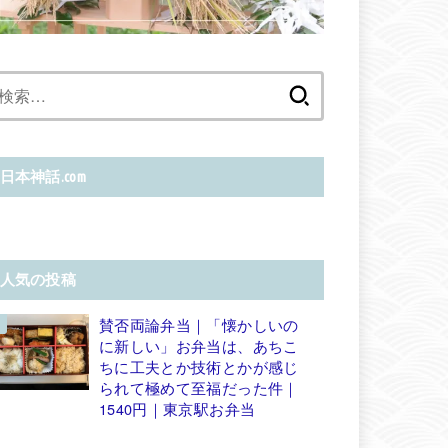
検
索:
日本神話.com
人気の投稿
賛否両論弁当｜「懐かしいの
に新しい」お弁当は、あちこ
ちに工夫とか技術とかが感じ
られて極めて至福だった件｜
1540円｜東京駅お弁当