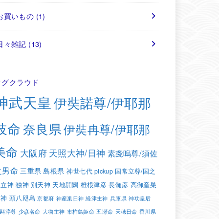
お買いもの
(1)
日々雑記
(13)
タグクラウド
神武天皇
伊奘諾尊/伊耶那
岐命
奈良県
伊奘冉尊/伊耶那
美命
大阪府
天照大神/日神
素戔嗚尊/須佐
之男命
三重県
島根県
神世七代
pickup
国常立尊/国之
常立神
独神
別天神
天地開闢
椎根津彦
長髄彦
高御産巣
日神
頭八咫烏
京都府
神産巣日神
経津主神
兵庫県
神功皇后
斟渟尊
少彦名命
大物主神
市杵島姫命
五瀬命
天穂日命
香川県