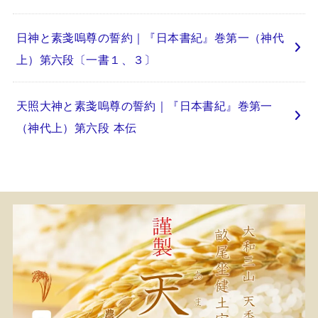
日神と素戔嗚尊の誓約｜『日本書紀』巻第一（神代
上）第六段〔一書１、３〕
天照大神と素戔嗚尊の誓約｜『日本書紀』巻第一
（神代上）第六段 本伝