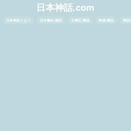
日本神話.com
日本神話とは？
日本書紀 解説
古事記 解説
神様 解説
神話