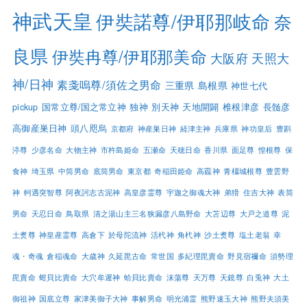
神武天皇
伊奘諾尊/伊耶那岐命
奈
良県
伊奘冉尊/伊耶那美命
大阪府
天照大
神/日神
素戔嗚尊/須佐之男命
三重県
島根県
神世七代
pickup
国常立尊/国之常立神
独神
別天神
天地開闢
椎根津彦
長髄彦
高御産巣日神
頭八咫烏
京都府
神産巣日神
経津主神
兵庫県
神功皇后
豊斟
渟尊
少彦名命
大物主神
市杵島姫命
五瀬命
天穂日命
香川県
面足尊
惶根尊
保
食神
埼玉県
中筒男命
底筒男命
東京都
奇稲田姫命
高龗神
青橿城根尊
豊雲野
神
軻遇突智尊
阿夜訶志古泥神
高皇彦霊尊
宇迦之御魂大神
弟猾
住吉大神
表筒
男命
天忍日命
鳥取県
清之湯山主三名狭漏彦八島野命
大苫辺尊
大戸之道尊
泥
土煑尊
神皇産霊尊
高倉下
於母陀流神
活杙神
角杙神
沙土煑尊
塩土老翁
幸
魂・奇魂
倉稲魂命
大歳神
久延毘古命
常世国
多紀理毘賣命
野見宿禰命
須勢理
毘賣命
蚶貝比賣命
大穴牟遲神
蛤貝比賣命
沫蕩尊
天万尊
天鏡尊
白兎神
大土
御祖神
国底立尊
家津美御子大神
事解男命
明光浦霊
熊野速玉大神
熊野夫須美