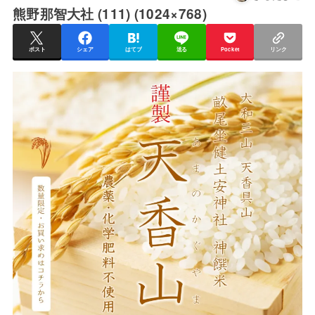
熊野那智大社 (111) (1024×768)
ポスト
シェア
はてブ
送る
Pocket
リンク