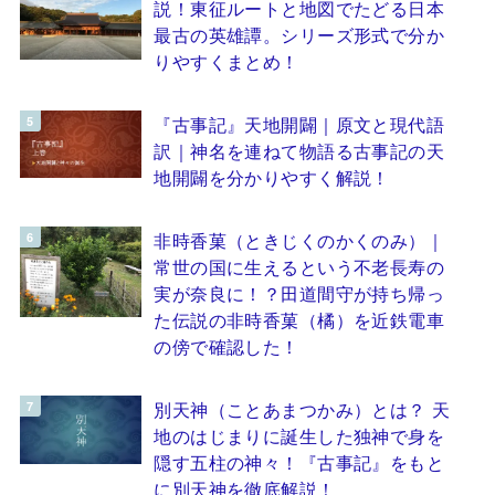
説！東征ルートと地図でたどる日本
最古の英雄譚。シリーズ形式で分か
りやすくまとめ！
『古事記』天地開闢｜原文と現代語
訳｜神名を連ねて物語る古事記の天
地開闢を分かりやすく解説！
非時香菓（ときじくのかくのみ）｜
常世の国に生えるという不老長寿の
実が奈良に！？田道間守が持ち帰っ
た伝説の非時香菓（橘）を近鉄電車
の傍で確認した！
別天神（ことあまつかみ）とは？ 天
地のはじまりに誕生した独神で身を
隠す五柱の神々！『古事記』をもと
に別天神を徹底解説！