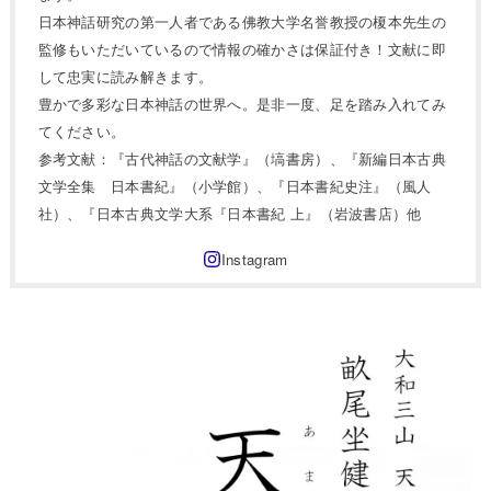
日本神話研究の第一人者である佛教大学名誉教授の榎本先生の
監修もいただいているので情報の確かさは保証付き！文献に即
して忠実に読み解きます。
豊かで多彩な日本神話の世界へ。是非一度、足を踏み入れてみ
てください。
参考文献：『古代神話の文献学』（塙書房）、『新編日本古典
文学全集 日本書紀』（小学館）、『日本書紀史注』（風人
社）、『日本古典文学大系『日本書紀 上』（岩波書店）他