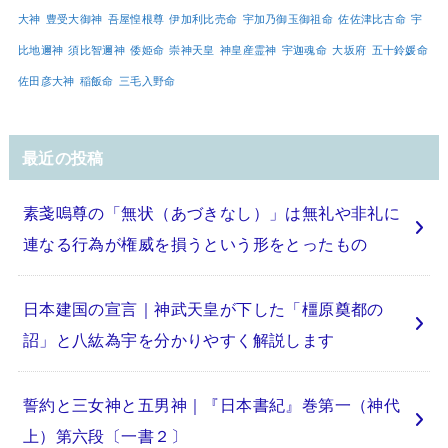
大神
豊受大御神
吾屋惶根尊
伊加利比売命
宇加乃御玉御祖命
佐佐津比古命
宇
比地邇神
須比智邇神
倭姫命
崇神天皇
神皇産霊神
宇迦魂命
大坂府
五十鈴媛命
佐田彦大神
稲飯命
三毛入野命
最近の投稿
素戔嗚尊の「無状（あづきなし）」は無礼や非礼に
連なる行為が権威を損うという形をとったもの
日本建国の宣言｜神武天皇が下した「橿原奠都の
詔」と八紘為宇を分かりやすく解説します
誓約と三女神と五男神｜『日本書紀』巻第一（神代
上）第六段〔一書２〕