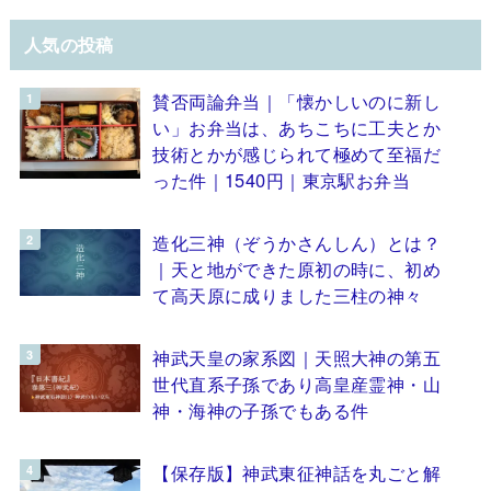
人気の投稿
賛否両論弁当｜「懐かしいのに新し
い」お弁当は、あちこちに工夫とか
技術とかが感じられて極めて至福だ
った件｜1540円｜東京駅お弁当
造化三神（ぞうかさんしん）とは？
｜天と地ができた原初の時に、初め
て高天原に成りました三柱の神々
神武天皇の家系図｜天照大神の第五
世代直系子孫であり高皇産霊神・山
神・海神の子孫でもある件
【保存版】神武東征神話を丸ごと解