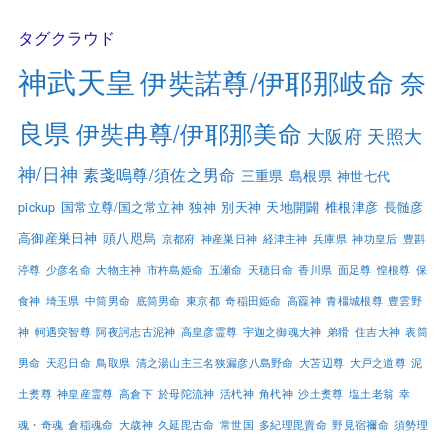
タグクラウド
神武天皇
伊奘諾尊/伊耶那岐命
奈
良県
伊奘冉尊/伊耶那美命
大阪府
天照大
神/日神
素戔嗚尊/須佐之男命
三重県
島根県
神世七代
pickup
国常立尊/国之常立神
独神
別天神
天地開闢
椎根津彦
長髄彦
高御産巣日神
頭八咫烏
京都府
神産巣日神
経津主神
兵庫県
神功皇后
豊斟
渟尊
少彦名命
大物主神
市杵島姫命
五瀬命
天穂日命
香川県
面足尊
惶根尊
保
食神
埼玉県
中筒男命
底筒男命
東京都
奇稲田姫命
高龗神
青橿城根尊
豊雲野
神
軻遇突智尊
阿夜訶志古泥神
高皇彦霊尊
宇迦之御魂大神
弟猾
住吉大神
表筒
男命
天忍日命
鳥取県
清之湯山主三名狭漏彦八島野命
大苫辺尊
大戸之道尊
泥
土煑尊
神皇産霊尊
高倉下
於母陀流神
活杙神
角杙神
沙土煑尊
塩土老翁
幸
魂・奇魂
倉稲魂命
大歳神
久延毘古命
常世国
多紀理毘賣命
野見宿禰命
須勢理