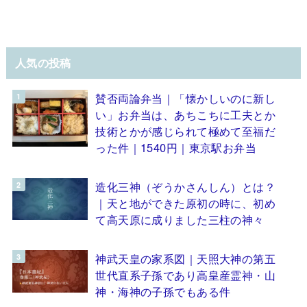
人気の投稿
賛否両論弁当｜「懐かしいのに新し
い」お弁当は、あちこちに工夫とか
技術とかが感じられて極めて至福だ
った件｜1540円｜東京駅お弁当
造化三神（ぞうかさんしん）とは？
｜天と地ができた原初の時に、初め
て高天原に成りました三柱の神々
神武天皇の家系図｜天照大神の第五
世代直系子孫であり高皇産霊神・山
神・海神の子孫でもある件