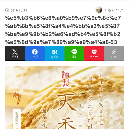
さるたひこ
2016.10.31
%e5%b3%b6%e6%a0%b9%e7%9c%8c%e7
%ab%8b%e5%8f%a4%e4%bb%a3%e5%87
%ba%e9%9b%b2%e6%ad%b4%e5%8f%b2
%e5%8d%9a%e7%89%a9%e9%a4%a8-53
ポスト
シェア
はてブ
送る
Pocket
リンク