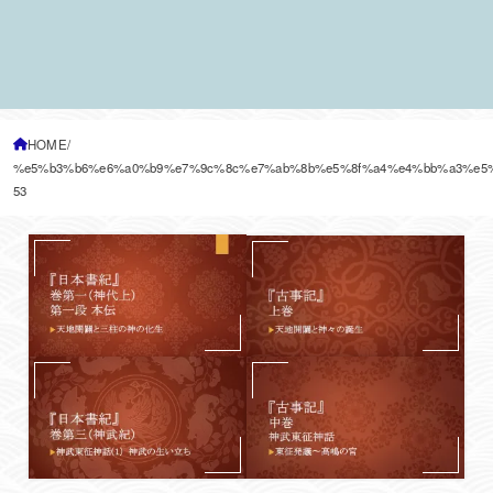
HOME
%e5%b3%b6%e6%a0%b9%e7%9c%8c%e7%ab%8b%e5%8f%a4%e4%bb%a3%e5
53