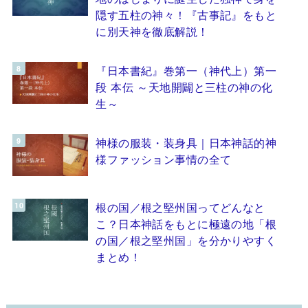
隠す五柱の神々！『古事記』をもと
に別天神を徹底解説！
『日本書紀』巻第一（神代上）第一
段 本伝 ～天地開闢と三柱の神の化
生～
神様の服装・装身具｜日本神話的神
様ファッション事情の全て
根の国／根之堅州国ってどんなと
こ？日本神話をもとに極遠の地「根
の国／根之堅州国」を分かりやすく
まとめ！