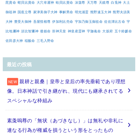
毘賣命
蚶貝比賣命
大穴牟遲神
蛤貝比賣命
沫蕩尊
天万尊
天鏡尊
白兎神
大土
御祖神
国底立尊
家津美御子大神
事解男命
明光浦霊
熊野速玉大神
熊野夫須美
大神
豊受大御神
吾屋惶根尊
伊加利比売命
宇加乃御玉御祖命
佐佐津比古命
宇
比地邇神
須比智邇神
倭姫命
崇神天皇
神皇産霊神
宇迦魂命
大坂府
五十鈴媛命
佐田彦大神
稲飯命
三毛入野命
最近の投稿
親耕と親桑｜皇帝と皇后の率先垂範であり理想
像。日本神話で引き継がれ、現代にも継承されてる
スペシャルな枠組み
素戔嗚尊の「無状（あづきなし）」は無礼や非礼に
連なる行為が権威を損うという形をとったもの