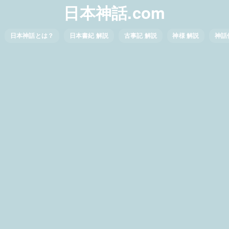
日本神話.com
日本神話とは？
日本書紀 解説
古事記 解説
神様 解説
神話