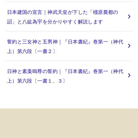
日本建国の宣言｜神武天皇が下した「橿原奠都の
詔」と八紘為宇を分かりやすく解説します
誓約と三女神と五男神｜『日本書紀』巻第一（神代
上）第六段〔一書２〕
日神と素戔嗚尊の誓約｜『日本書紀』巻第一（神代
上）第六段〔一書１、３〕