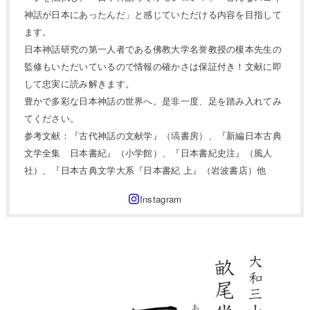
神話が日本にあったんだ」と感じていただける内容を目指して
ます。
日本神話研究の第一人者である佛教大学名誉教授の榎本先生の
監修もいただいているので情報の確かさは保証付き！文献に即
して忠実に読み解きます。
豊かで多彩な日本神話の世界へ。是非一度、足を踏み入れてみ
てください。
参考文献：『古代神話の文献学』（塙書房）、『新編日本古典
文学全集 日本書紀』（小学館）、『日本書紀史注』（風人
社）、『日本古典文学大系『日本書紀 上』（岩波書店）他