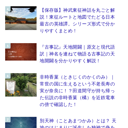
【保存版】神武東征神話を丸ごと解
説！東征ルートと地図でたどる日本
最古の英雄譚。シリーズ形式で分か
りやすくまとめ！
『古事記』天地開闢｜原文と現代語
訳｜神名を連ねて物語る古事記の天
地開闢を分かりやすく解説！
非時香菓（ときじくのかくのみ）｜
常世の国に生えるという不老長寿の
実が奈良に！？田道間守が持ち帰っ
た伝説の非時香菓（橘）を近鉄電車
の傍で確認した！
別天神（ことあまつかみ）とは？ 天
地のはじまりに誕生した独神で身を