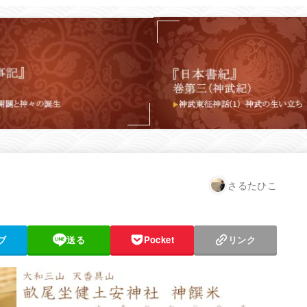
さるたひこ
ブ
送る
Pocket
リンク