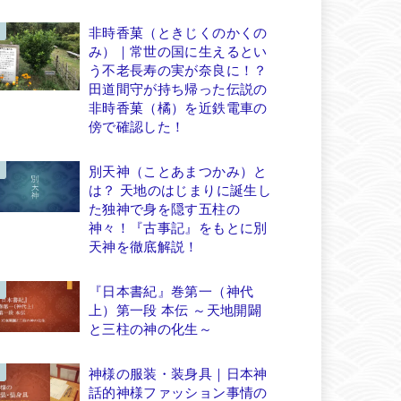
非時香菓（ときじくのかくの
み）｜常世の国に生えるとい
う不老長寿の実が奈良に！？
田道間守が持ち帰った伝説の
非時香菓（橘）を近鉄電車の
傍で確認した！
別天神（ことあまつかみ）と
は？ 天地のはじまりに誕生し
た独神で身を隠す五柱の
神々！『古事記』をもとに別
天神を徹底解説！
『日本書紀』巻第一（神代
上）第一段 本伝 ～天地開闢
と三柱の神の化生～
神様の服装・装身具｜日本神
話的神様ファッション事情の