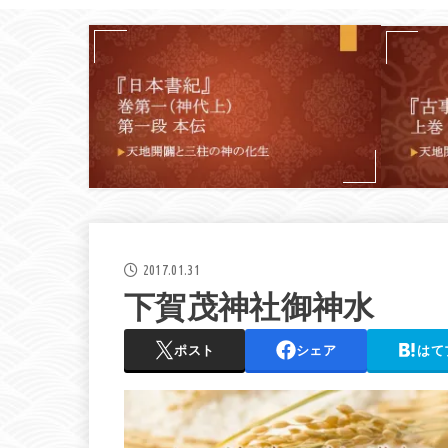
2017.01.31
下賀茂神社御神水
ポスト
シェア
はて