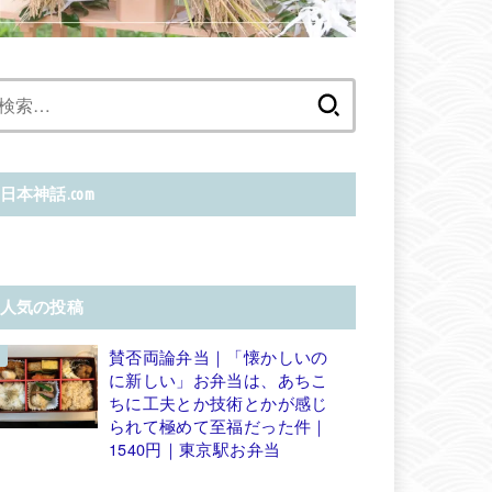
検
索:
日本神話.com
人気の投稿
賛否両論弁当｜「懐かしいの
に新しい」お弁当は、あちこ
ちに工夫とか技術とかが感じ
られて極めて至福だった件｜
1540円｜東京駅お弁当