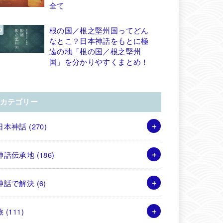
全て
根の国／根之堅州国ってどん
なとこ？日本神話をもとに極
遠の地「根の国／根之堅州
国」を分かりやすくまとめ！
カテゴリー
日本神話
(270)
神話伝承地
(186)
神話で解決
(6)
旅
(111)