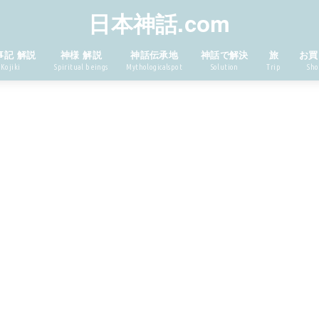
日本神話.com
事記 解説
神様 解説
神話伝承地
神話で解決
旅
お買
Kojiki
Spiritual beings
Mythologicalspot
Solution
Trip
Sho