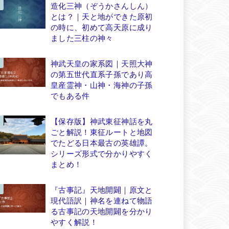
造化三神（ぞうかさんしん）
とは？｜天と地ができた原初
の時に、初めて高天原に成り
ました三柱の神々
神武天皇の家系図｜天照大神
の第五世代直系子孫であり高
皇産霊神・山神・海神の子孫
でもある件
【保存版】神武東征神話を丸
ごと解説！東征ルートと地図
でたどる日本最古の英雄譚。
シリーズ形式で分かりやすく
まとめ！
『古事記』天地開闢｜原文と
現代語訳｜神名を連ねて物語
る古事記の天地開闢を分かり
やすく解説！