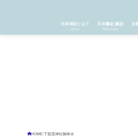
日本神話とは？
日本書紀 解説
古
About
Nihonsyoki
HOME
下賀茂神社御神水