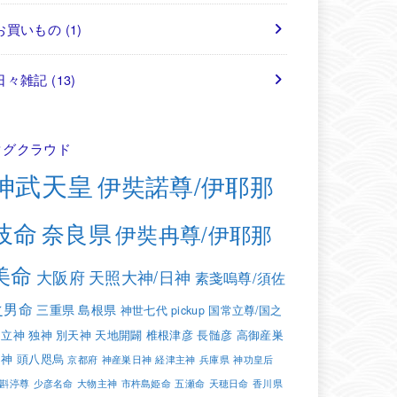
お買いもの
(1)
日々雑記
(13)
タグクラウド
神武天皇
伊奘諾尊/伊耶那
岐命
奈良県
伊奘冉尊/伊耶那
美命
大阪府
天照大神/日神
素戔嗚尊/須佐
之男命
三重県
島根県
神世七代
pickup
国常立尊/国之
常立神
独神
別天神
天地開闢
椎根津彦
長髄彦
高御産巣
日神
頭八咫烏
京都府
神産巣日神
経津主神
兵庫県
神功皇后
斟渟尊
少彦名命
大物主神
市杵島姫命
五瀬命
天穂日命
香川県