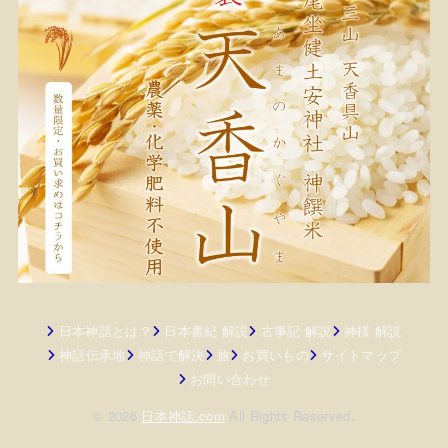
日本神話とは？
日本書紀 解説
古事記 解説
神様 解説
神話伝承地
神話で解決
旅
お買いもの
サイトマップ
お問い合わせ
© 2026
日本神話.com
All Rights Reserved.