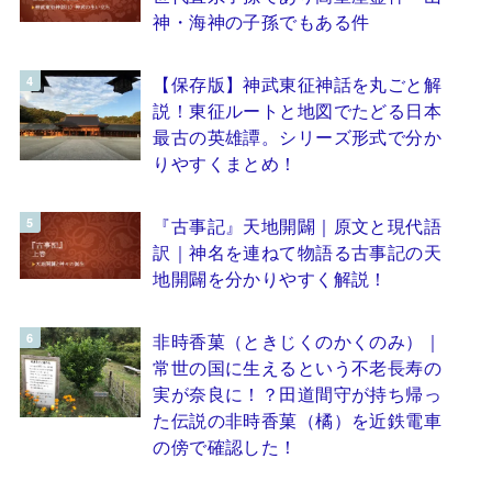
神・海神の子孫でもある件
【保存版】神武東征神話を丸ごと解
説！東征ルートと地図でたどる日本
最古の英雄譚。シリーズ形式で分か
りやすくまとめ！
『古事記』天地開闢｜原文と現代語
訳｜神名を連ねて物語る古事記の天
地開闢を分かりやすく解説！
非時香菓（ときじくのかくのみ）｜
常世の国に生えるという不老長寿の
実が奈良に！？田道間守が持ち帰っ
た伝説の非時香菓（橘）を近鉄電車
の傍で確認した！