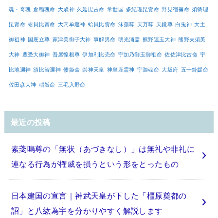
魂・奇魂
倉稲魂命
大歳神
久延毘古命
常世国
多紀理毘賣命
野見宿禰命
須勢理
毘賣命
蚶貝比賣命
大穴牟遲神
蛤貝比賣命
沫蕩尊
天万尊
天鏡尊
白兎神
大土
御祖神
国底立尊
家津美御子大神
事解男命
明光浦霊
熊野速玉大神
熊野夫須美
大神
豊受大御神
吾屋惶根尊
伊加利比売命
宇加乃御玉御祖命
佐佐津比古命
宇
比地邇神
須比智邇神
倭姫命
崇神天皇
神皇産霊神
宇迦魂命
大坂府
五十鈴媛命
佐田彦大神
稲飯命
三毛入野命
最近の投稿
素戔嗚尊の「無状（あづきなし）」は無礼や非礼に
連なる行為が権威を損うという形をとったもの
日本建国の宣言｜神武天皇が下した「橿原奠都の
詔」と八紘為宇を分かりやすく解説します