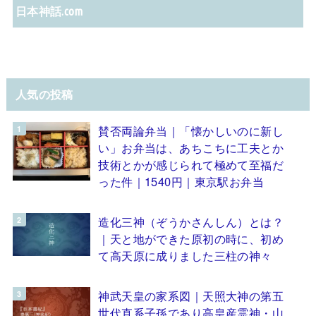
日本神話.com
人気の投稿
賛否両論弁当｜「懐かしいのに新し
い」お弁当は、あちこちに工夫とか
技術とかが感じられて極めて至福だ
った件｜1540円｜東京駅お弁当
造化三神（ぞうかさんしん）とは？
｜天と地ができた原初の時に、初め
て高天原に成りました三柱の神々
神武天皇の家系図｜天照大神の第五
世代直系子孫であり高皇産霊神・山