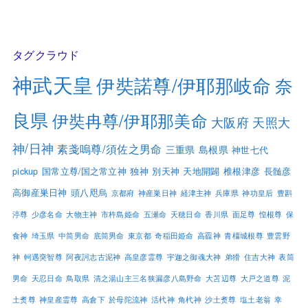
タグクラウド
神武天皇
伊奘諾尊/伊耶那岐命
奈
良県
伊奘冉尊/伊耶那美命
大阪府
天照大
神/日神
素戔嗚尊/須佐之男命
三重県
島根県
神世七代
pickup
国常立尊/国之常立神
独神
別天神
天地開闢
椎根津彦
長髄彦
高御産巣日神
頭八咫烏
京都府
神産巣日神
経津主神
兵庫県
神功皇后
豊斟
渟尊
少彦名命
大物主神
市杵島姫命
五瀬命
天穂日命
香川県
面足尊
惶根尊
保
食神
埼玉県
中筒男命
底筒男命
東京都
奇稲田姫命
高龗神
青橿城根尊
豊雲野
神
軻遇突智尊
阿夜訶志古泥神
高皇彦霊尊
宇迦之御魂大神
弟猾
住吉大神
表筒
男命
天忍日命
鳥取県
清之湯山主三名狭漏彦八島野命
大苫辺尊
大戸之道尊
泥
土煑尊
神皇産霊尊
高倉下
於母陀流神
活杙神
角杙神
沙土煑尊
塩土老翁
幸