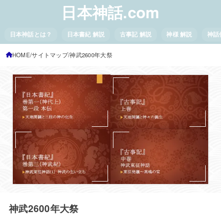
日本神話.com
日本神話とは？
日本書紀 解説
古事記 解説
神様 解説
神話
HOME
サイトマップ
神武2600年大祭
神武2600年大祭