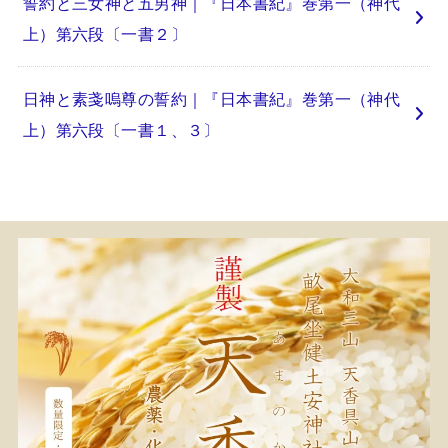
誓約と三女神と五男神｜『日本書紀』巻第一（神代
上）第六段〔一書２〕
日神と素戔嗚尊の誓約｜『日本書紀』巻第一（神代
上）第六段〔一書１、３〕