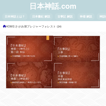
日本神話.com
日本神話とは？
日本書紀 解説
古事記 解説
神様 解説
神話
HOME
さがみ湖プレジャーフォレスト (24)