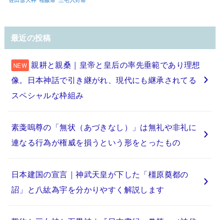
最近の投稿
親耕と親桑｜皇帝と皇后の率先垂範であり理想
像。日本神話で引き継がれ、現代にも継承されてる
スペシャルな枠組み
素戔嗚尊の「無状（あづきなし）」は無礼や非礼に
連なる行為が権威を損うという形をとったもの
日本建国の宣言｜神武天皇が下した「橿原奠都の
詔」と八紘為宇を分かりやすく解説します