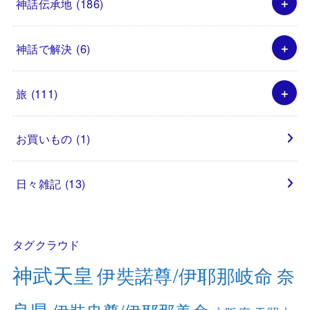
神話伝承地
(186)
神話で解決
(6)
旅
(111)
お買いもの
(1)
日々雑記
(13)
タグクラウド
神武天皇
伊奘諾尊/伊耶那岐命
奈