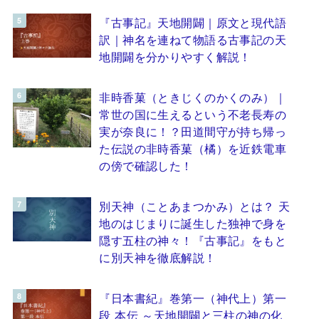
『古事記』天地開闢｜原文と現代語
訳｜神名を連ねて物語る古事記の天
地開闢を分かりやすく解説！
非時香菓（ときじくのかくのみ）｜
常世の国に生えるという不老長寿の
実が奈良に！？田道間守が持ち帰っ
た伝説の非時香菓（橘）を近鉄電車
の傍で確認した！
別天神（ことあまつかみ）とは？ 天
地のはじまりに誕生した独神で身を
隠す五柱の神々！『古事記』をもと
に別天神を徹底解説！
『日本書紀』巻第一（神代上）第一
段 本伝 ～天地開闢と三柱の神の化