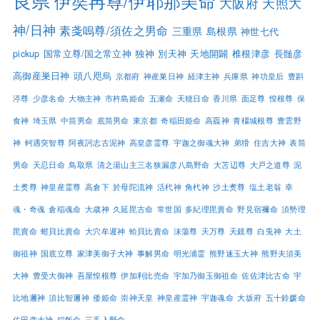
良県
伊奘冉尊/伊耶那美命
大阪府
天照大
神/日神
素戔嗚尊/須佐之男命
三重県
島根県
神世七代
pickup
国常立尊/国之常立神
独神
別天神
天地開闢
椎根津彦
長髄彦
高御産巣日神
頭八咫烏
京都府
神産巣日神
経津主神
兵庫県
神功皇后
豊斟
渟尊
少彦名命
大物主神
市杵島姫命
五瀬命
天穂日命
香川県
面足尊
惶根尊
保
食神
埼玉県
中筒男命
底筒男命
東京都
奇稲田姫命
高龗神
青橿城根尊
豊雲野
神
軻遇突智尊
阿夜訶志古泥神
高皇彦霊尊
宇迦之御魂大神
弟猾
住吉大神
表筒
男命
天忍日命
鳥取県
清之湯山主三名狭漏彦八島野命
大苫辺尊
大戸之道尊
泥
土煑尊
神皇産霊尊
高倉下
於母陀流神
活杙神
角杙神
沙土煑尊
塩土老翁
幸
魂・奇魂
倉稲魂命
大歳神
久延毘古命
常世国
多紀理毘賣命
野見宿禰命
須勢理
毘賣命
蚶貝比賣命
大穴牟遲神
蛤貝比賣命
沫蕩尊
天万尊
天鏡尊
白兎神
大土
御祖神
国底立尊
家津美御子大神
事解男命
明光浦霊
熊野速玉大神
熊野夫須美
大神
豊受大御神
吾屋惶根尊
伊加利比売命
宇加乃御玉御祖命
佐佐津比古命
宇
比地邇神
須比智邇神
倭姫命
崇神天皇
神皇産霊神
宇迦魂命
大坂府
五十鈴媛命
佐田彦大神
稲飯命
三毛入野命