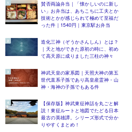
賛否両論弁当｜「懐かしいのに新し
い」お弁当は、あちこちに工夫とか
技術とかが感じられて極めて至福だ
った件｜1540円｜東京駅お弁当
造化三神（ぞうかさんしん）とは？
｜天と地ができた原初の時に、初め
て高天原に成りました三柱の神々
神武天皇の家系図｜天照大神の第五
世代直系子孫であり高皇産霊神・山
神・海神の子孫でもある件
【保存版】神武東征神話を丸ごと解
説！東征ルートと地図でたどる日本
最古の英雄譚。シリーズ形式で分か
りやすくまとめ！