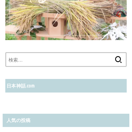
検
索:
日本神話.com
人気の投稿