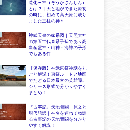
造化三神（ぞうかさんしん）
とは？｜天と地ができた原初
の時に、初めて高天原に成り
ました三柱の神々
神武天皇の家系図｜天照大神
の第五世代直系子孫であり高
皇産霊神・山神・海神の子孫
でもある件
【保存版】神武東征神話を丸
ごと解説！東征ルートと地図
でたどる日本最古の英雄譚。
シリーズ形式で分かりやすく
まとめ！
『古事記』天地開闢｜原文と
現代語訳｜神名を連ねて物語
る古事記の天地開闢を分かり
やすく解説！