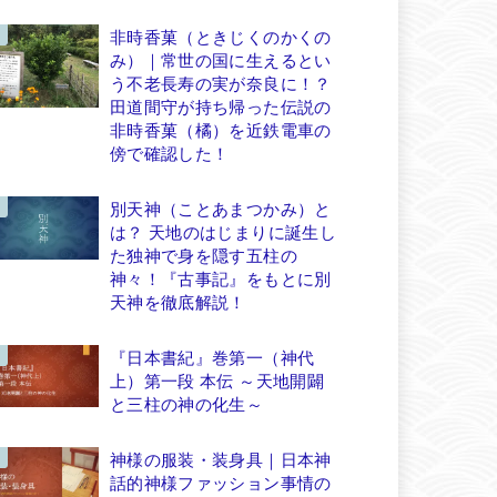
非時香菓（ときじくのかくの
み）｜常世の国に生えるとい
う不老長寿の実が奈良に！？
田道間守が持ち帰った伝説の
非時香菓（橘）を近鉄電車の
傍で確認した！
別天神（ことあまつかみ）と
は？ 天地のはじまりに誕生し
た独神で身を隠す五柱の
神々！『古事記』をもとに別
天神を徹底解説！
『日本書紀』巻第一（神代
上）第一段 本伝 ～天地開闢
と三柱の神の化生～
神様の服装・装身具｜日本神
話的神様ファッション事情の