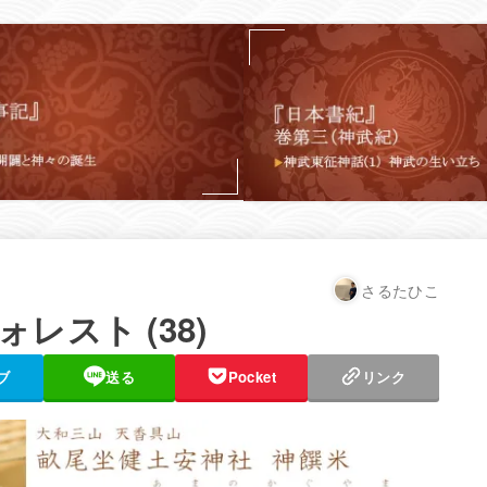
さるたひこ
レスト (38)
ブ
送る
Pocket
リンク