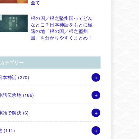
全て
根の国／根之堅州国ってどん
なとこ？日本神話をもとに極
遠の地「根の国／根之堅州
国」を分かりやすくまとめ！
カテゴリー
日本神話
(270)
神話伝承地
(186)
神話で解決
(6)
旅
(111)