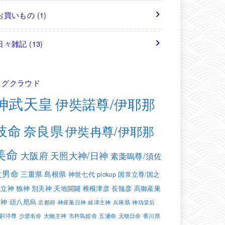
お買いもの
(1)
日々雑記
(13)
タグクラウド
神武天皇
伊奘諾尊/伊耶那
岐命
奈良県
伊奘冉尊/伊耶那
美命
大阪府
天照大神/日神
素戔嗚尊/須佐
之男命
三重県
島根県
神世七代
pickup
国常立尊/国之
常立神
独神
別天神
天地開闢
椎根津彦
長髄彦
高御産巣
日神
頭八咫烏
京都府
神産巣日神
経津主神
兵庫県
神功皇后
斟渟尊
少彦名命
大物主神
市杵島姫命
五瀬命
天穂日命
香川県