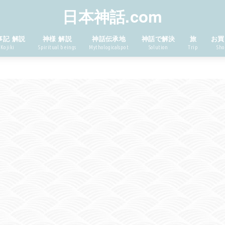
日本神話.com
事記 解説
神様 解説
神話伝承地
神話で解決
旅
お買
Kojiki
Spiritual beings
Mythologicalspot
Solution
Trip
Sho