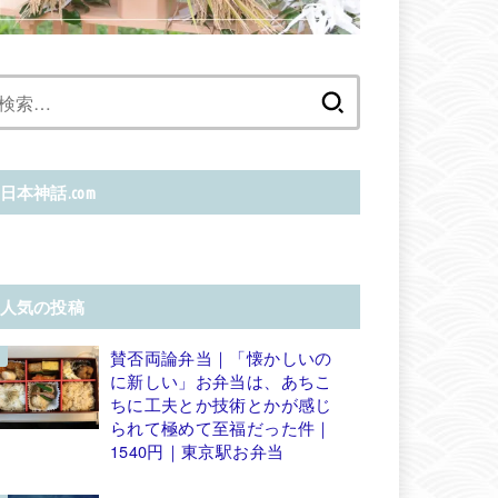
検
索:
日本神話.com
人気の投稿
賛否両論弁当｜「懐かしいの
に新しい」お弁当は、あちこ
ちに工夫とか技術とかが感じ
られて極めて至福だった件｜
1540円｜東京駅お弁当