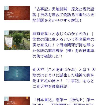
『古事記』天地開闢｜原文と現代語
訳｜神名を連ねて物語る古事記の天
地開闢を分かりやすく解説！
非時香菓（ときじくのかくのみ）｜
常世の国に生えるという不老長寿の
実が奈良に！？田道間守が持ち帰っ
た伝説の非時香菓（橘）を近鉄電車
の傍で確認した！
別天神（ことあまつかみ）とは？ 天
地のはじまりに誕生した独神で身を
隠す五柱の神々！『古事記』をもと
に別天神を徹底解説！
『日本書紀』巻第一（神代上）第一
段 本伝 ～天地開闢と三柱の神の化