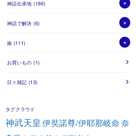
神話伝承地
(186)
神話で解決
(6)
旅
(111)
お買いもの
(1)
日々雑記
(13)
タグクラウド
神武天皇
伊奘諾尊/伊耶那岐命
奈