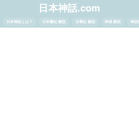
日本神話.com
日本神話とは？
日本書紀 解説
古事記 解説
神様 解説
神話