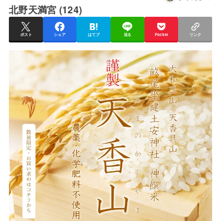
北野天満宮 (124)
ポスト
シェア
はてブ
送る
Pocket
リンク