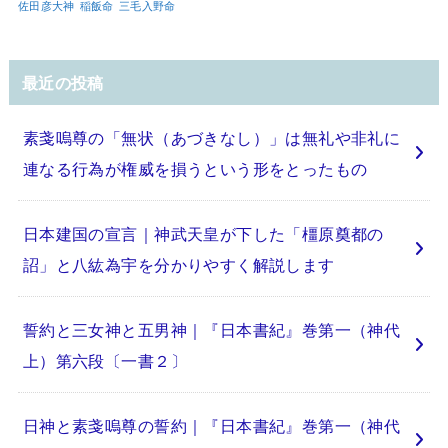
佐田彦大神
稲飯命
三毛入野命
最近の投稿
素戔嗚尊の「無状（あづきなし）」は無礼や非礼に
連なる行為が権威を損うという形をとったもの
日本建国の宣言｜神武天皇が下した「橿原奠都の
詔」と八紘為宇を分かりやすく解説します
誓約と三女神と五男神｜『日本書紀』巻第一（神代
上）第六段〔一書２〕
日神と素戔嗚尊の誓約｜『日本書紀』巻第一（神代