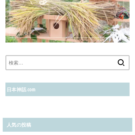
検
索:
日本神話.com
人気の投稿