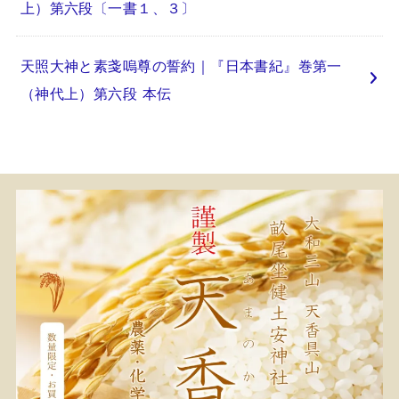
上）第六段〔一書１、３〕
天照大神と素戔嗚尊の誓約｜『日本書紀』巻第一
（神代上）第六段 本伝