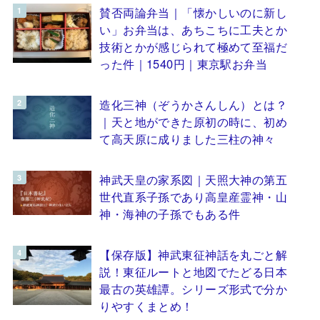
賛否両論弁当｜「懐かしいのに新し
い」お弁当は、あちこちに工夫とか
技術とかが感じられて極めて至福だ
った件｜1540円｜東京駅お弁当
造化三神（ぞうかさんしん）とは？
｜天と地ができた原初の時に、初め
て高天原に成りました三柱の神々
神武天皇の家系図｜天照大神の第五
世代直系子孫であり高皇産霊神・山
神・海神の子孫でもある件
【保存版】神武東征神話を丸ごと解
説！東征ルートと地図でたどる日本
最古の英雄譚。シリーズ形式で分か
りやすくまとめ！