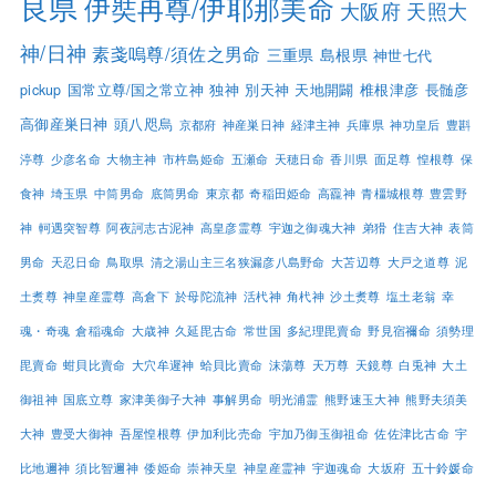
良県
伊奘冉尊/伊耶那美命
大阪府
天照大
神/日神
素戔嗚尊/須佐之男命
三重県
島根県
神世七代
pickup
国常立尊/国之常立神
独神
別天神
天地開闢
椎根津彦
長髄彦
高御産巣日神
頭八咫烏
京都府
神産巣日神
経津主神
兵庫県
神功皇后
豊斟
渟尊
少彦名命
大物主神
市杵島姫命
五瀬命
天穂日命
香川県
面足尊
惶根尊
保
食神
埼玉県
中筒男命
底筒男命
東京都
奇稲田姫命
高龗神
青橿城根尊
豊雲野
神
軻遇突智尊
阿夜訶志古泥神
高皇彦霊尊
宇迦之御魂大神
弟猾
住吉大神
表筒
男命
天忍日命
鳥取県
清之湯山主三名狭漏彦八島野命
大苫辺尊
大戸之道尊
泥
土煑尊
神皇産霊尊
高倉下
於母陀流神
活杙神
角杙神
沙土煑尊
塩土老翁
幸
魂・奇魂
倉稲魂命
大歳神
久延毘古命
常世国
多紀理毘賣命
野見宿禰命
須勢理
毘賣命
蚶貝比賣命
大穴牟遲神
蛤貝比賣命
沫蕩尊
天万尊
天鏡尊
白兎神
大土
御祖神
国底立尊
家津美御子大神
事解男命
明光浦霊
熊野速玉大神
熊野夫須美
大神
豊受大御神
吾屋惶根尊
伊加利比売命
宇加乃御玉御祖命
佐佐津比古命
宇
比地邇神
須比智邇神
倭姫命
崇神天皇
神皇産霊神
宇迦魂命
大坂府
五十鈴媛命