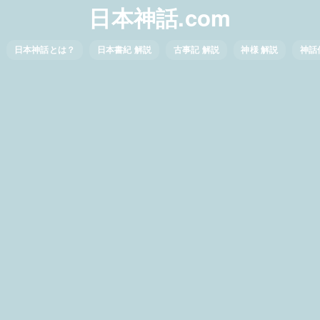
日本神話.com
日本神話とは？
日本書紀 解説
古事記 解説
神様 解説
神話