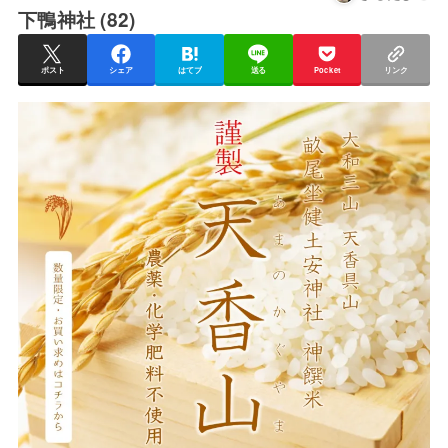
下鴨神社 (82)
ポスト
シェア
はてブ
送る
Pocket
リンク