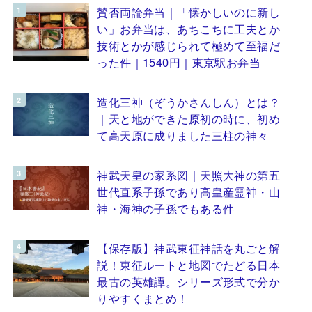
賛否両論弁当｜「懐かしいのに新し
い」お弁当は、あちこちに工夫とか
技術とかが感じられて極めて至福だ
った件｜1540円｜東京駅お弁当
造化三神（ぞうかさんしん）とは？
｜天と地ができた原初の時に、初め
て高天原に成りました三柱の神々
神武天皇の家系図｜天照大神の第五
世代直系子孫であり高皇産霊神・山
神・海神の子孫でもある件
【保存版】神武東征神話を丸ごと解
説！東征ルートと地図でたどる日本
最古の英雄譚。シリーズ形式で分か
りやすくまとめ！