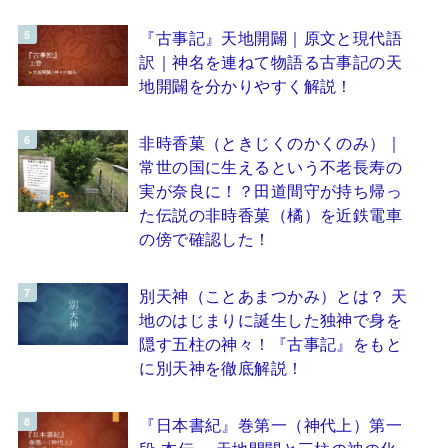
『古事記』天地開闢｜原文と現代語
訳｜神名を連ねて物語る古事記の天
地開闢を分かりやすく解説！
非時香菓（ときじくのかくのみ）｜
常世の国に生えるという不老長寿の
実が奈良に！？田道間守が持ち帰っ
た伝説の非時香菓（橘）を近鉄電車
の傍で確認した！
別天神（ことあまつかみ）とは？ 天
地のはじまりに誕生した独神で身を
隠す五柱の神々！『古事記』をもと
に別天神を徹底解説！
『日本書紀』巻第一（神代上）第一
段 本伝 ～天地開闢と三柱の神の化