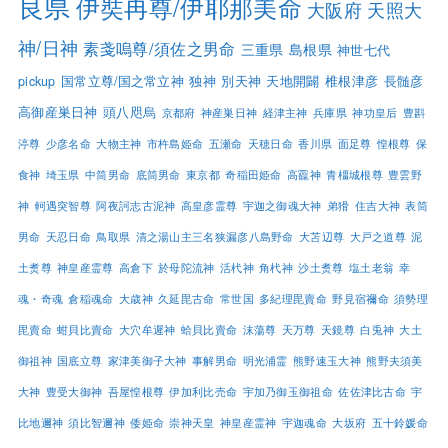
良県
伊奘冉尊/伊耶那美命
大阪府
天照大
神/日神
素戔嗚尊/須佐之男命
三重県
島根県
神世七代
pickup
国常立尊/国之常立神
独神
別天神
天地開闢
椎根津彦
長髄彦
高御産巣日神
頭八咫烏
京都府
神産巣日神
経津主神
兵庫県
神功皇后
豊斟
渟尊
少彦名命
大物主神
市杵島姫命
五瀬命
天穂日命
香川県
面足尊
惶根尊
保
食神
埼玉県
中筒男命
底筒男命
東京都
奇稲田姫命
高龗神
青橿城根尊
豊雲野
神
軻遇突智尊
阿夜訶志古泥神
高皇彦霊尊
宇迦之御魂大神
弟猾
住吉大神
表筒
男命
天忍日命
鳥取県
清之湯山主三名狭漏彦八島野命
大苫辺尊
大戸之道尊
泥
土煑尊
神皇産霊尊
高倉下
於母陀流神
活杙神
角杙神
沙土煑尊
塩土老翁
幸
魂・奇魂
倉稲魂命
大歳神
久延毘古命
常世国
多紀理毘賣命
野見宿禰命
須勢理
毘賣命
蚶貝比賣命
大穴牟遲神
蛤貝比賣命
沫蕩尊
天万尊
天鏡尊
白兎神
大土
御祖神
国底立尊
家津美御子大神
事解男命
明光浦霊
熊野速玉大神
熊野夫須美
大神
豊受大御神
吾屋惶根尊
伊加利比売命
宇加乃御玉御祖命
佐佐津比古命
宇
比地邇神
須比智邇神
倭姫命
崇神天皇
神皇産霊神
宇迦魂命
大坂府
五十鈴媛命