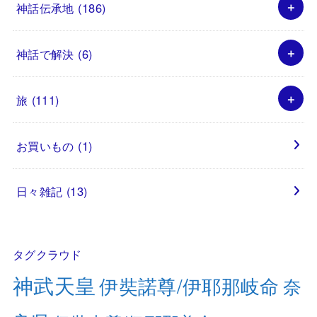
神話伝承地
(186)
神話で解決
(6)
旅
(111)
お買いもの
(1)
日々雑記
(13)
タグクラウド
神武天皇
伊奘諾尊/伊耶那岐命
奈