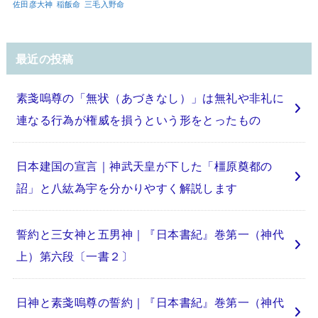
佐田彦大神
稲飯命
三毛入野命
最近の投稿
素戔嗚尊の「無状（あづきなし）」は無礼や非礼に
連なる行為が権威を損うという形をとったもの
日本建国の宣言｜神武天皇が下した「橿原奠都の
詔」と八紘為宇を分かりやすく解説します
誓約と三女神と五男神｜『日本書紀』巻第一（神代
上）第六段〔一書２〕
日神と素戔嗚尊の誓約｜『日本書紀』巻第一（神代