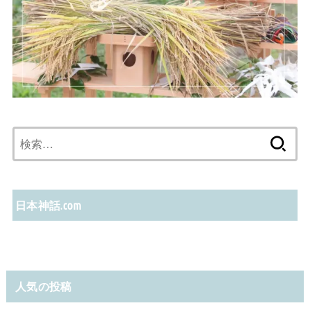
検
索:
日本神話.com
人気の投稿