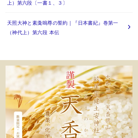
上）第六段〔一書１、３〕
天照大神と素戔嗚尊の誓約｜『日本書紀』巻第一
（神代上）第六段 本伝