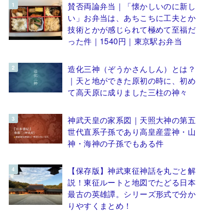
賛否両論弁当｜「懐かしいのに新し
い」お弁当は、あちこちに工夫とか
技術とかが感じられて極めて至福だ
った件｜1540円｜東京駅お弁当
造化三神（ぞうかさんしん）とは？
｜天と地ができた原初の時に、初め
て高天原に成りました三柱の神々
神武天皇の家系図｜天照大神の第五
世代直系子孫であり高皇産霊神・山
神・海神の子孫でもある件
【保存版】神武東征神話を丸ごと解
説！東征ルートと地図でたどる日本
最古の英雄譚。シリーズ形式で分か
りやすくまとめ！