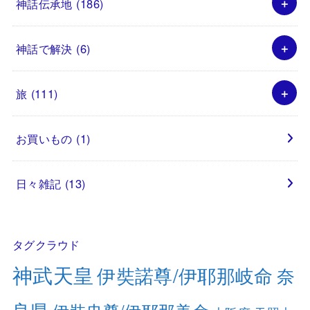
神話伝承地
(186)
神話で解決
(6)
旅
(111)
お買いもの
(1)
日々雑記
(13)
タグクラウド
神武天皇
伊奘諾尊/伊耶那岐命
奈