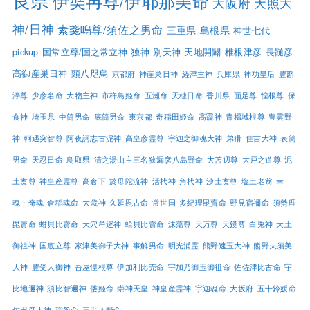
良県
伊奘冉尊/伊耶那美命
大阪府
天照大
神/日神
素戔嗚尊/須佐之男命
三重県
島根県
神世七代
pickup
国常立尊/国之常立神
独神
別天神
天地開闢
椎根津彦
長髄彦
高御産巣日神
頭八咫烏
京都府
神産巣日神
経津主神
兵庫県
神功皇后
豊斟
渟尊
少彦名命
大物主神
市杵島姫命
五瀬命
天穂日命
香川県
面足尊
惶根尊
保
食神
埼玉県
中筒男命
底筒男命
東京都
奇稲田姫命
高龗神
青橿城根尊
豊雲野
神
軻遇突智尊
阿夜訶志古泥神
高皇彦霊尊
宇迦之御魂大神
弟猾
住吉大神
表筒
男命
天忍日命
鳥取県
清之湯山主三名狭漏彦八島野命
大苫辺尊
大戸之道尊
泥
土煑尊
神皇産霊尊
高倉下
於母陀流神
活杙神
角杙神
沙土煑尊
塩土老翁
幸
魂・奇魂
倉稲魂命
大歳神
久延毘古命
常世国
多紀理毘賣命
野見宿禰命
須勢理
毘賣命
蚶貝比賣命
大穴牟遲神
蛤貝比賣命
沫蕩尊
天万尊
天鏡尊
白兎神
大土
御祖神
国底立尊
家津美御子大神
事解男命
明光浦霊
熊野速玉大神
熊野夫須美
大神
豊受大御神
吾屋惶根尊
伊加利比売命
宇加乃御玉御祖命
佐佐津比古命
宇
比地邇神
須比智邇神
倭姫命
崇神天皇
神皇産霊神
宇迦魂命
大坂府
五十鈴媛命
佐田彦大神
稲飯命
三毛入野命