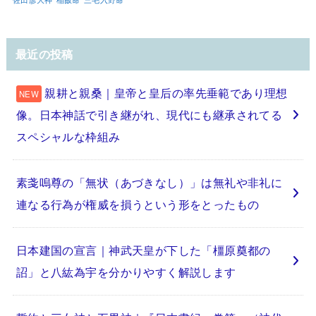
最近の投稿
親耕と親桑｜皇帝と皇后の率先垂範であり理想
像。日本神話で引き継がれ、現代にも継承されてる
スペシャルな枠組み
素戔嗚尊の「無状（あづきなし）」は無礼や非礼に
連なる行為が権威を損うという形をとったもの
日本建国の宣言｜神武天皇が下した「橿原奠都の
詔」と八紘為宇を分かりやすく解説します