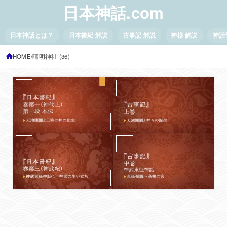
日本神話.com
日本神話とは？
日本書紀 解説
古事記 解説
神様 解説
神話
HOME
晴明神社 (36)