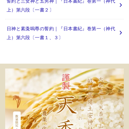
誓約と三女神と五男神｜『日本書紀』巻第一（神代
上）第六段〔一書２〕
日神と素戔嗚尊の誓約｜『日本書紀』巻第一（神代
上）第六段〔一書１、３〕