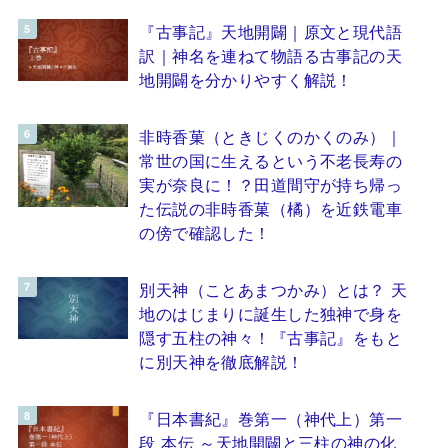
『古事記』天地開闢｜原文と現代語
訳｜神名を連ねて物語る古事記の天
地開闢を分かりやすく解説！
非時香菓（ときじくのかくのみ）｜
常世の国に生えるという不老長寿の
実が奈良に！？田道間守が持ち帰っ
た伝説の非時香菓（橘）を近鉄電車
の傍で確認した！
別天神（ことあまつかみ）とは？ 天
地のはじまりに誕生した独神で身を
隠す五柱の神々！『古事記』をもと
に別天神を徹底解説！
『日本書紀』巻第一（神代上）第一
段 本伝 ～天地開闢と三柱の神の化