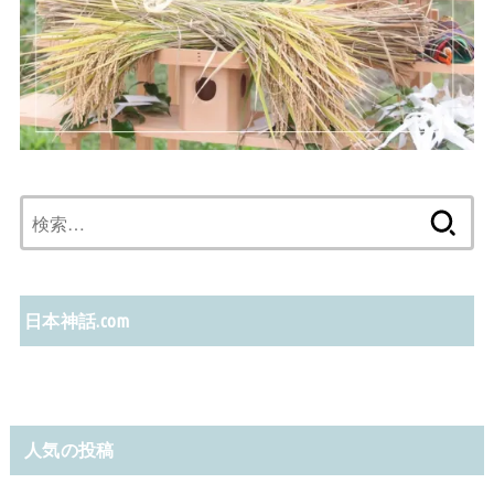
検
索:
日本神話.com
人気の投稿