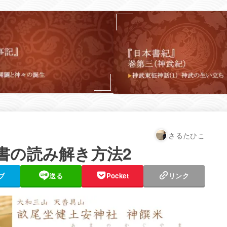
さるたひこ
書の読み解き方法2
ブ
送る
Pocket
リンク