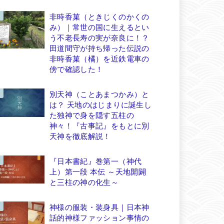
非時香菓（ときじくのかくの
み）｜常世の国に生えるとい
う不老長寿の実が奈良に！？
田道間守が持ち帰った伝説の
非時香菓（橘）を近鉄電車の
傍で確認した！
別天神（ことあまつかみ）と
は？ 天地のはじまりに誕生し
た独神で身を隠す五柱の
神々！『古事記』をもとに別
天神を徹底解説！
『日本書紀』巻第一（神代
上）第一段 本伝 ～天地開闢
と三柱の神の化生～
神様の服装・装身具｜日本神
話的神様ファッション事情の