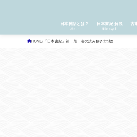
日本神話とは？
日本書紀 解説
古
About
Nihonsyoki
HOME
『日本書紀』第一段一書の読み解き方法2