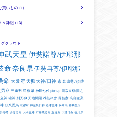
お買いもの
(1)
日々雑記
(13)
タグクラウド
神武天皇
伊奘諾尊/伊耶那
岐命
奈良県
伊奘冉尊/伊耶那
美命
大阪府
天照大神/日神
素戔嗚尊/須佐
之男命
三重県
島根県
神世七代
pickup
国常立尊/国之
常立神
独神
別天神
天地開闢
椎根津彦
長髄彦
高御産巣
日神
頭八咫烏
京都府
神産巣日神
経津主神
兵庫県
神功皇后
斟渟尊
少彦名命
大物主神
市杵島姫命
五瀬命
天穂日命
香川県