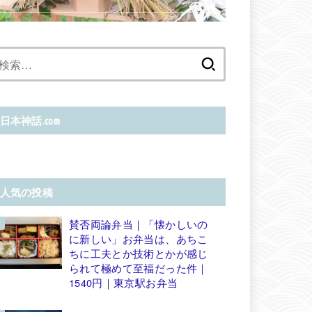
検
索:
日本神話.com
人気の投稿
賛否両論弁当｜「懐かしいの
に新しい」お弁当は、あちこ
ちに工夫とか技術とかが感じ
られて極めて至福だった件｜
1540円｜東京駅お弁当