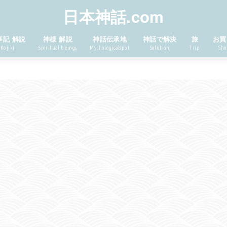
日本神話.com
事記 解説
神様 解説
神話伝承地
神話で解決
旅
お買
Kojiki
Spiritual beings
Mythologicalspot
Solution
Trip
Sho