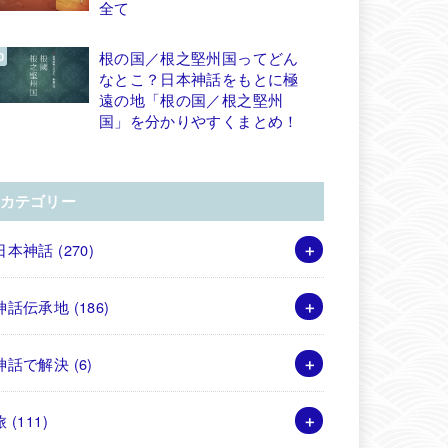
全て
根の国／根之堅州国ってどん
なとこ？日本神話をもとに極
遠の地「根の国／根之堅州
国」を分かりやすくまとめ！
カテゴリー
日本神話
(270)
神話伝承地
(186)
神話で解決
(6)
旅
(111)