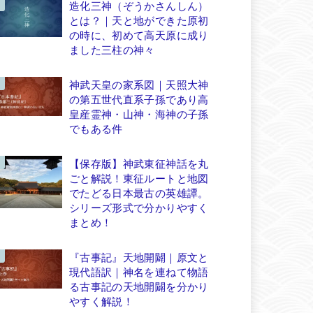
造化三神（ぞうかさんしん）
とは？｜天と地ができた原初
の時に、初めて高天原に成り
ました三柱の神々
神武天皇の家系図｜天照大神
の第五世代直系子孫であり高
皇産霊神・山神・海神の子孫
でもある件
【保存版】神武東征神話を丸
ごと解説！東征ルートと地図
でたどる日本最古の英雄譚。
シリーズ形式で分かりやすく
まとめ！
『古事記』天地開闢｜原文と
現代語訳｜神名を連ねて物語
る古事記の天地開闢を分かり
やすく解説！