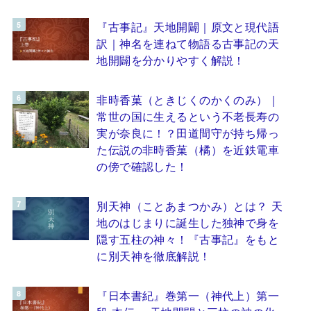
『古事記』天地開闢｜原文と現代語
訳｜神名を連ねて物語る古事記の天
地開闢を分かりやすく解説！
非時香菓（ときじくのかくのみ）｜
常世の国に生えるという不老長寿の
実が奈良に！？田道間守が持ち帰っ
た伝説の非時香菓（橘）を近鉄電車
の傍で確認した！
別天神（ことあまつかみ）とは？ 天
地のはじまりに誕生した独神で身を
隠す五柱の神々！『古事記』をもと
に別天神を徹底解説！
『日本書紀』巻第一（神代上）第一