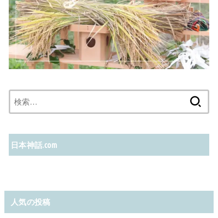
検
索:
日本神話.com
人気の投稿