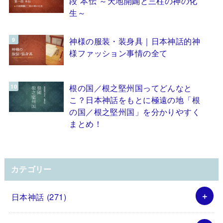
段 本伝 ～天地開闢と三柱の神の化
生～
神様の服装・装身具｜日本神話的神
様ファッション事情の全て
根の国／根之堅州国ってどんなと
こ？日本神話をもとに極遠の地「根
の国／根之堅州国」を分かりやすく
まとめ！
カテゴリー
日本神話
(271)