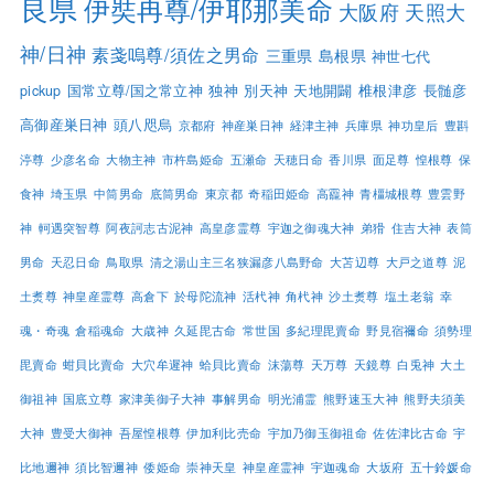
良県
伊奘冉尊/伊耶那美命
大阪府
天照大
神/日神
素戔嗚尊/須佐之男命
三重県
島根県
神世七代
pickup
国常立尊/国之常立神
独神
別天神
天地開闢
椎根津彦
長髄彦
高御産巣日神
頭八咫烏
京都府
神産巣日神
経津主神
兵庫県
神功皇后
豊斟
渟尊
少彦名命
大物主神
市杵島姫命
五瀬命
天穂日命
香川県
面足尊
惶根尊
保
食神
埼玉県
中筒男命
底筒男命
東京都
奇稲田姫命
高龗神
青橿城根尊
豊雲野
神
軻遇突智尊
阿夜訶志古泥神
高皇彦霊尊
宇迦之御魂大神
弟猾
住吉大神
表筒
男命
天忍日命
鳥取県
清之湯山主三名狭漏彦八島野命
大苫辺尊
大戸之道尊
泥
土煑尊
神皇産霊尊
高倉下
於母陀流神
活杙神
角杙神
沙土煑尊
塩土老翁
幸
魂・奇魂
倉稲魂命
大歳神
久延毘古命
常世国
多紀理毘賣命
野見宿禰命
須勢理
毘賣命
蚶貝比賣命
大穴牟遲神
蛤貝比賣命
沫蕩尊
天万尊
天鏡尊
白兎神
大土
御祖神
国底立尊
家津美御子大神
事解男命
明光浦霊
熊野速玉大神
熊野夫須美
大神
豊受大御神
吾屋惶根尊
伊加利比売命
宇加乃御玉御祖命
佐佐津比古命
宇
比地邇神
須比智邇神
倭姫命
崇神天皇
神皇産霊神
宇迦魂命
大坂府
五十鈴媛命