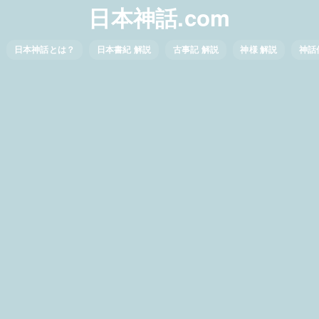
日本神話.com
日本神話とは？
日本書紀 解説
古事記 解説
神様 解説
神話