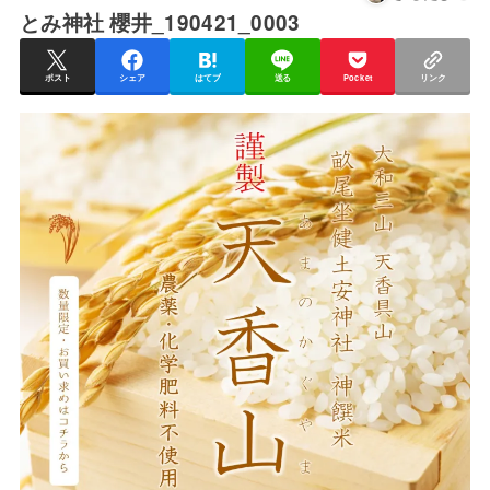
とみ神社 櫻井_190421_0003
ポスト
シェア
はてブ
送る
Pocket
リンク