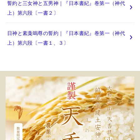
誓約と三女神と五男神｜『日本書紀』巻第一（神代
上）第六段〔一書２〕
日神と素戔嗚尊の誓約｜『日本書紀』巻第一（神代
上）第六段〔一書１、３〕