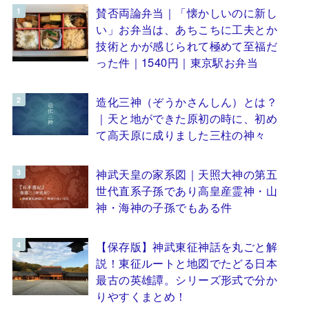
賛否両論弁当｜「懐かしいのに新し
い」お弁当は、あちこちに工夫とか
技術とかが感じられて極めて至福だ
った件｜1540円｜東京駅お弁当
造化三神（ぞうかさんしん）とは？
｜天と地ができた原初の時に、初め
て高天原に成りました三柱の神々
神武天皇の家系図｜天照大神の第五
世代直系子孫であり高皇産霊神・山
神・海神の子孫でもある件
【保存版】神武東征神話を丸ごと解
説！東征ルートと地図でたどる日本
最古の英雄譚。シリーズ形式で分か
りやすくまとめ！