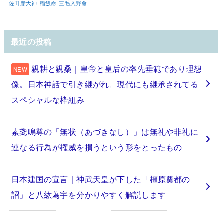
佐田彦大神
稲飯命
三毛入野命
最近の投稿
親耕と親桑｜皇帝と皇后の率先垂範であり理想
像。日本神話で引き継がれ、現代にも継承されてる
スペシャルな枠組み
素戔嗚尊の「無状（あづきなし）」は無礼や非礼に
連なる行為が権威を損うという形をとったもの
日本建国の宣言｜神武天皇が下した「橿原奠都の
詔」と八紘為宇を分かりやすく解説します