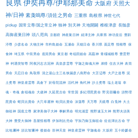
良県
伊奘冉尊/伊耶那美命
大阪府
天照大
神/日神
素戔嗚尊/須佐之男命
三重県
島根県
神世七代
pickup
国常立尊/国之常立神
独神
別天神
天地開闢
椎根津彦
長髄彦
高御産巣日神
頭八咫烏
京都府
神産巣日神
経津主神
兵庫県
神功皇后
豊斟
渟尊
少彦名命
大物主神
市杵島姫命
五瀬命
天穂日命
香川県
面足尊
惶根尊
保
食神
埼玉県
中筒男命
底筒男命
東京都
奇稲田姫命
高龗神
青橿城根尊
豊雲野
神
軻遇突智尊
阿夜訶志古泥神
高皇彦霊尊
宇迦之御魂大神
弟猾
住吉大神
表筒
男命
天忍日命
鳥取県
清之湯山主三名狭漏彦八島野命
大苫辺尊
大戸之道尊
泥
土煑尊
神皇産霊尊
高倉下
於母陀流神
活杙神
角杙神
沙土煑尊
塩土老翁
幸
魂・奇魂
倉稲魂命
大歳神
久延毘古命
常世国
多紀理毘賣命
野見宿禰命
須勢理
毘賣命
蚶貝比賣命
大穴牟遲神
蛤貝比賣命
沫蕩尊
天万尊
天鏡尊
白兎神
大土
御祖神
国底立尊
家津美御子大神
事解男命
明光浦霊
熊野速玉大神
熊野夫須美
大神
豊受大御神
吾屋惶根尊
伊加利比売命
宇加乃御玉御祖命
佐佐津比古命
宇
比地邇神
須比智邇神
倭姫命
崇神天皇
神皇産霊神
宇迦魂命
大坂府
五十鈴媛命