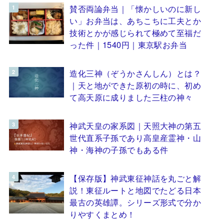
賛否両論弁当｜「懐かしいのに新し
い」お弁当は、あちこちに工夫とか
技術とかが感じられて極めて至福だ
った件｜1540円｜東京駅お弁当
造化三神（ぞうかさんしん）とは？
｜天と地ができた原初の時に、初め
て高天原に成りました三柱の神々
神武天皇の家系図｜天照大神の第五
世代直系子孫であり高皇産霊神・山
神・海神の子孫でもある件
【保存版】神武東征神話を丸ごと解
説！東征ルートと地図でたどる日本
最古の英雄譚。シリーズ形式で分か
りやすくまとめ！