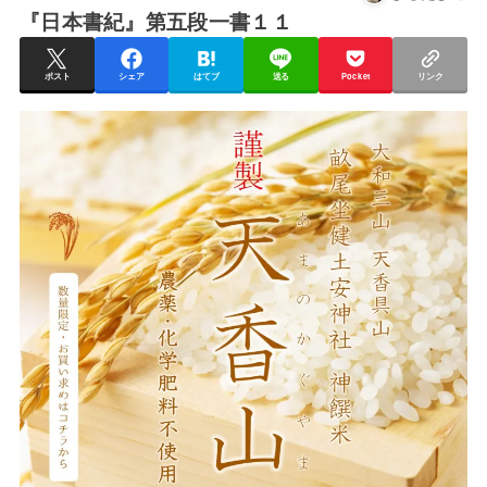
『日本書紀』第五段一書１１
ポスト
シェア
はてブ
送る
Pocket
リンク