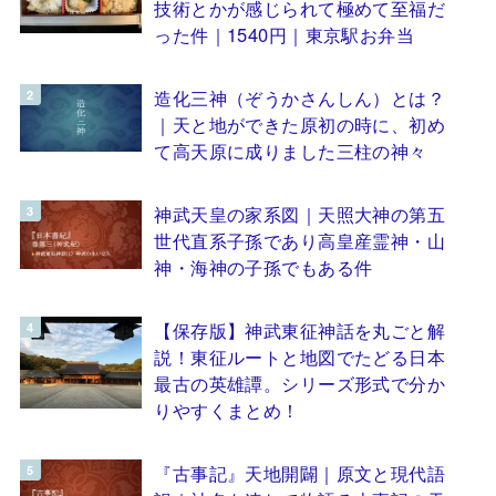
技術とかが感じられて極めて至福だ
った件｜1540円｜東京駅お弁当
造化三神（ぞうかさんしん）とは？
｜天と地ができた原初の時に、初め
て高天原に成りました三柱の神々
神武天皇の家系図｜天照大神の第五
世代直系子孫であり高皇産霊神・山
神・海神の子孫でもある件
【保存版】神武東征神話を丸ごと解
説！東征ルートと地図でたどる日本
最古の英雄譚。シリーズ形式で分か
りやすくまとめ！
『古事記』天地開闢｜原文と現代語