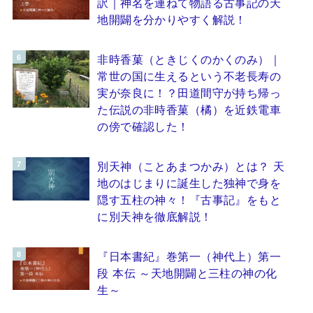
訳｜神名を連ねて物語る古事記の天
地開闢を分かりやすく解説！
非時香菓（ときじくのかくのみ）｜
常世の国に生えるという不老長寿の
実が奈良に！？田道間守が持ち帰っ
た伝説の非時香菓（橘）を近鉄電車
の傍で確認した！
別天神（ことあまつかみ）とは？ 天
地のはじまりに誕生した独神で身を
隠す五柱の神々！『古事記』をもと
に別天神を徹底解説！
『日本書紀』巻第一（神代上）第一
段 本伝 ～天地開闢と三柱の神の化
生～