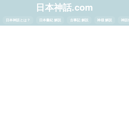
日本神話.com
日本神話とは？
日本書紀 解説
古事記 解説
神様 解説
神話