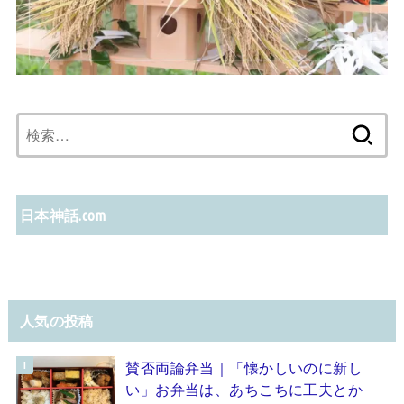
検
索:
日本神話.com
人気の投稿
賛否両論弁当｜「懐かしいのに新し
い」お弁当は、あちこちに工夫とか