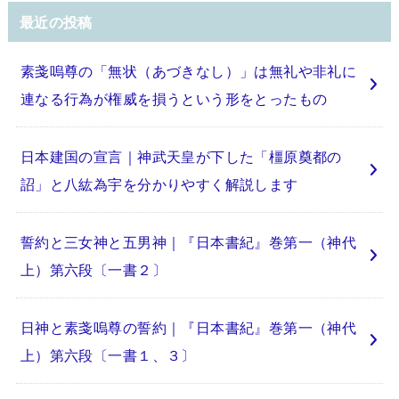
最近の投稿
素戔嗚尊の「無状（あづきなし）」は無礼や非礼に
連なる行為が権威を損うという形をとったもの
日本建国の宣言｜神武天皇が下した「橿原奠都の
詔」と八紘為宇を分かりやすく解説します
誓約と三女神と五男神｜『日本書紀』巻第一（神代
上）第六段〔一書２〕
日神と素戔嗚尊の誓約｜『日本書紀』巻第一（神代
上）第六段〔一書１、３〕