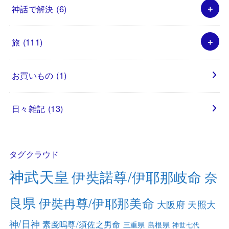
神話で解決
(6)
旅
(111)
お買いもの
(1)
日々雑記
(13)
タグクラウド
神武天皇
伊奘諾尊/伊耶那岐命
奈
良県
伊奘冉尊/伊耶那美命
大阪府
天照大
神/日神
素戔嗚尊/須佐之男命
三重県
島根県
神世七代