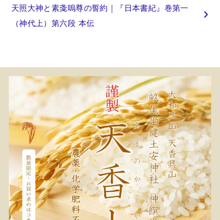
天照大神と素戔嗚尊の誓約｜『日本書紀』巻第一
（神代上）第六段 本伝