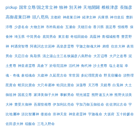
pickup
国常立尊/国之常立神
独神
別天神
天地開闢
椎根津彦
長髄彦
高御産巣日神
頭八咫烏
京都府
神産巣日神
経津主神
兵庫県
神功皇后
豊斟
渟尊
少彦名命
大物主神
市杵島姫命
五瀬命
天穂日命
香川県
面足尊
惶根尊
保
食神
埼玉県
中筒男命
底筒男命
東京都
奇稲田姫命
高龗神
青橿城根尊
豊雲野
神
軻遇突智尊
阿夜訶志古泥神
高皇彦霊尊
宇迦之御魂大神
弟猾
住吉大神
表筒
男命
天忍日命
鳥取県
清之湯山主三名狭漏彦八島野命
大苫辺尊
大戸之道尊
泥
土煑尊
神皇産霊尊
高倉下
於母陀流神
活杙神
角杙神
沙土煑尊
塩土老翁
幸
魂・奇魂
倉稲魂命
大歳神
久延毘古命
常世国
多紀理毘賣命
野見宿禰命
須勢理
毘賣命
蚶貝比賣命
大穴牟遲神
蛤貝比賣命
沫蕩尊
天万尊
天鏡尊
白兎神
大土
御祖神
国底立尊
家津美御子大神
事解男命
明光浦霊
熊野速玉大神
熊野夫須美
大神
豊受大御神
吾屋惶根尊
伊加利比売命
宇加乃御玉御祖命
佐佐津比古命
宇
比地邇神
須比智邇神
倭姫命
崇神天皇
神皇産霊神
宇迦魂命
大坂府
五十鈴媛命
佐田彦大神
稲飯命
三毛入野命