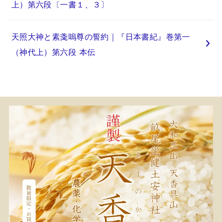
上）第六段〔一書１、３〕
天照大神と素戔嗚尊の誓約｜『日本書紀』巻第一
（神代上）第六段 本伝