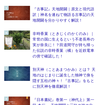
『古事記』天地開闢｜原文と現代語
訳｜神名を連ねて物語る古事記の天
地開闢を分かりやすく解説！
非時香菓（ときじくのかくのみ）｜
常世の国に生えるという不老長寿の
実が奈良に！？田道間守が持ち帰っ
た伝説の非時香菓（橘）を近鉄電車
の傍で確認した！
別天神（ことあまつかみ）とは？ 天
地のはじまりに誕生した独神で身を
隠す五柱の神々！『古事記』をもと
に別天神を徹底解説！
『日本書紀』巻第一（神代上）第一
段 本伝 ～天地開闢と三柱の神の化