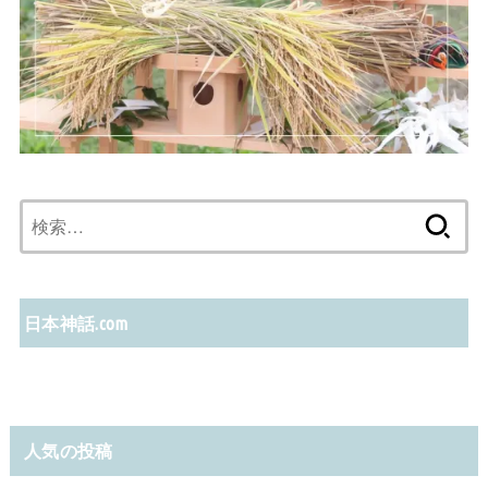
検
索:
日本神話.com
人気の投稿