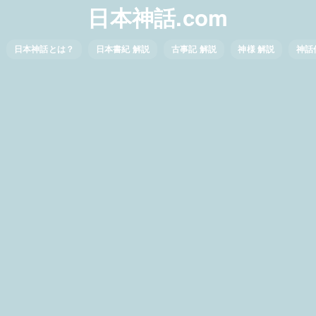
日本神話.com
日本神話とは？
日本書紀 解説
古事記 解説
神様 解説
神話