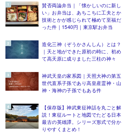
賛否両論弁当｜「懐かしいのに新し
い」お弁当は、あちこちに工夫とか
技術とかが感じられて極めて至福だ
った件｜1540円｜東京駅お弁当
造化三神（ぞうかさんしん）とは？
｜天と地ができた原初の時に、初め
て高天原に成りました三柱の神々
神武天皇の家系図｜天照大神の第五
世代直系子孫であり高皇産霊神・山
神・海神の子孫でもある件
【保存版】神武東征神話を丸ごと解
説！東征ルートと地図でたどる日本
最古の英雄譚。シリーズ形式で分か
りやすくまとめ！