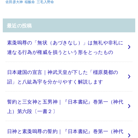
佐田彦大神
稲飯命
三毛入野命
最近の投稿
素戔嗚尊の「無状（あづきなし）」は無礼や非礼に
連なる行為が権威を損うという形をとったもの
日本建国の宣言｜神武天皇が下した「橿原奠都の
詔」と八紘為宇を分かりやすく解説します
誓約と三女神と五男神｜『日本書紀』巻第一（神代
上）第六段〔一書２〕
日神と素戔嗚尊の誓約｜『日本書紀』巻第一（神代