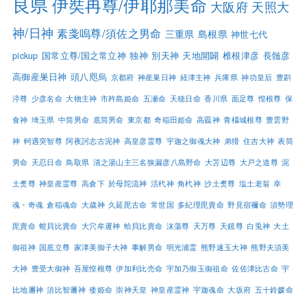
良県
伊奘冉尊/伊耶那美命
大阪府
天照大
神/日神
素戔嗚尊/須佐之男命
三重県
島根県
神世七代
pickup
国常立尊/国之常立神
独神
別天神
天地開闢
椎根津彦
長髄彦
高御産巣日神
頭八咫烏
京都府
神産巣日神
経津主神
兵庫県
神功皇后
豊斟
渟尊
少彦名命
大物主神
市杵島姫命
五瀬命
天穂日命
香川県
面足尊
惶根尊
保
食神
埼玉県
中筒男命
底筒男命
東京都
奇稲田姫命
高龗神
青橿城根尊
豊雲野
神
軻遇突智尊
阿夜訶志古泥神
高皇彦霊尊
宇迦之御魂大神
弟猾
住吉大神
表筒
男命
天忍日命
鳥取県
清之湯山主三名狭漏彦八島野命
大苫辺尊
大戸之道尊
泥
土煑尊
神皇産霊尊
高倉下
於母陀流神
活杙神
角杙神
沙土煑尊
塩土老翁
幸
魂・奇魂
倉稲魂命
大歳神
久延毘古命
常世国
多紀理毘賣命
野見宿禰命
須勢理
毘賣命
蚶貝比賣命
大穴牟遲神
蛤貝比賣命
沫蕩尊
天万尊
天鏡尊
白兎神
大土
御祖神
国底立尊
家津美御子大神
事解男命
明光浦霊
熊野速玉大神
熊野夫須美
大神
豊受大御神
吾屋惶根尊
伊加利比売命
宇加乃御玉御祖命
佐佐津比古命
宇
比地邇神
須比智邇神
倭姫命
崇神天皇
神皇産霊神
宇迦魂命
大坂府
五十鈴媛命