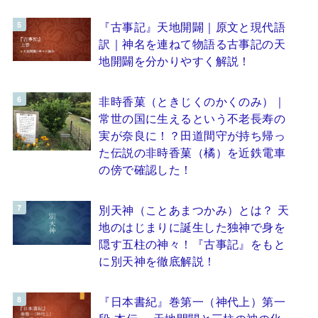
『古事記』天地開闢｜原文と現代語
訳｜神名を連ねて物語る古事記の天
地開闢を分かりやすく解説！
非時香菓（ときじくのかくのみ）｜
常世の国に生えるという不老長寿の
実が奈良に！？田道間守が持ち帰っ
た伝説の非時香菓（橘）を近鉄電車
の傍で確認した！
別天神（ことあまつかみ）とは？ 天
地のはじまりに誕生した独神で身を
隠す五柱の神々！『古事記』をもと
に別天神を徹底解説！
『日本書紀』巻第一（神代上）第一
段 本伝 ～天地開闢と三柱の神の化