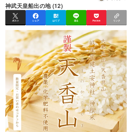
神武天皇船出の地 (12)
ポスト
シェア
はてブ
送る
Pocket
リンク