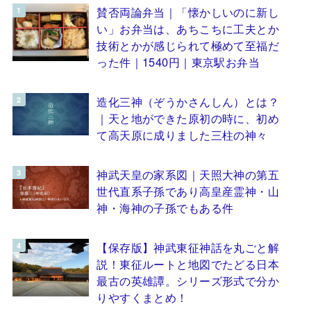
賛否両論弁当｜「懐かしいのに新し
い」お弁当は、あちこちに工夫とか
技術とかが感じられて極めて至福だ
った件｜1540円｜東京駅お弁当
造化三神（ぞうかさんしん）とは？
｜天と地ができた原初の時に、初め
て高天原に成りました三柱の神々
神武天皇の家系図｜天照大神の第五
世代直系子孫であり高皇産霊神・山
神・海神の子孫でもある件
【保存版】神武東征神話を丸ごと解
説！東征ルートと地図でたどる日本
最古の英雄譚。シリーズ形式で分か
りやすくまとめ！