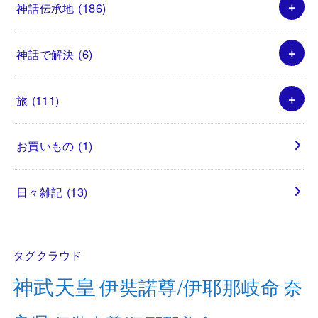
神話伝承地
(186)
神話で解決
(6)
旅
(111)
お買いもの
(1)
日々雑記
(13)
タグクラウド
神武天皇
伊奘諾尊/伊耶那岐命
奈