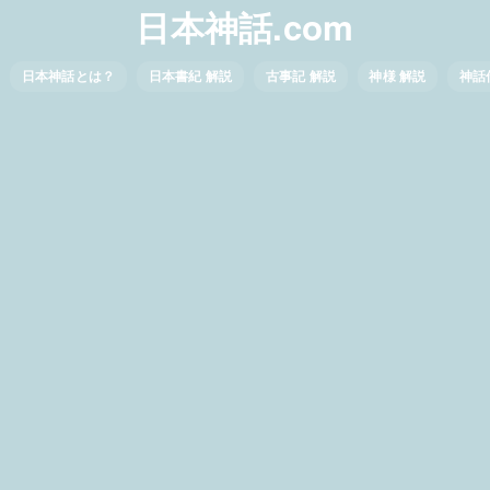
日本神話.com
日本神話とは？
日本書紀 解説
古事記 解説
神様 解説
神話