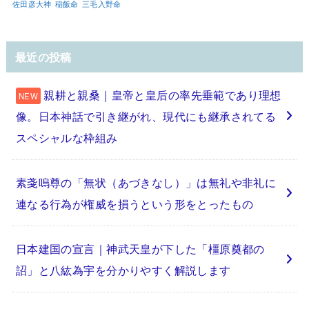
佐田彦大神
稲飯命
三毛入野命
最近の投稿
親耕と親桑｜皇帝と皇后の率先垂範であり理想
像。日本神話で引き継がれ、現代にも継承されてる
スペシャルな枠組み
素戔嗚尊の「無状（あづきなし）」は無礼や非礼に
連なる行為が権威を損うという形をとったもの
日本建国の宣言｜神武天皇が下した「橿原奠都の
詔」と八紘為宇を分かりやすく解説します