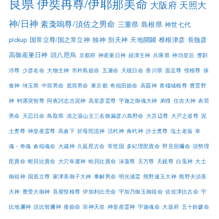
良県
伊奘冉尊/伊耶那美命
大阪府
天照大
神/日神
素戔嗚尊/須佐之男命
三重県
島根県
神世七代
pickup
国常立尊/国之常立神
独神
別天神
天地開闢
椎根津彦
長髄彦
高御産巣日神
頭八咫烏
京都府
神産巣日神
経津主神
兵庫県
神功皇后
豊斟
渟尊
少彦名命
大物主神
市杵島姫命
五瀬命
天穂日命
香川県
面足尊
惶根尊
保
食神
埼玉県
中筒男命
底筒男命
東京都
奇稲田姫命
高龗神
青橿城根尊
豊雲野
神
軻遇突智尊
阿夜訶志古泥神
高皇彦霊尊
宇迦之御魂大神
弟猾
住吉大神
表筒
男命
天忍日命
鳥取県
清之湯山主三名狭漏彦八島野命
大苫辺尊
大戸之道尊
泥
土煑尊
神皇産霊尊
高倉下
於母陀流神
活杙神
角杙神
沙土煑尊
塩土老翁
幸
魂・奇魂
倉稲魂命
大歳神
久延毘古命
常世国
多紀理毘賣命
野見宿禰命
須勢理
毘賣命
蚶貝比賣命
大穴牟遲神
蛤貝比賣命
沫蕩尊
天万尊
天鏡尊
白兎神
大土
御祖神
国底立尊
家津美御子大神
事解男命
明光浦霊
熊野速玉大神
熊野夫須美
大神
豊受大御神
吾屋惶根尊
伊加利比売命
宇加乃御玉御祖命
佐佐津比古命
宇
比地邇神
須比智邇神
倭姫命
崇神天皇
神皇産霊神
宇迦魂命
大坂府
五十鈴媛命