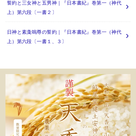
誓約と三女神と五男神｜『日本書紀』巻第一（神代
上）第六段〔一書２〕
日神と素戔嗚尊の誓約｜『日本書紀』巻第一（神代
上）第六段〔一書１、３〕