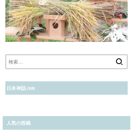
検
索:
日本神話.com
人気の投稿