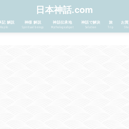
日本神話.com
事記 解説
神様 解説
神話伝承地
神話で解決
旅
お買
Kojiki
Spiritual beings
Mythologicalspot
Solution
Trip
Sho