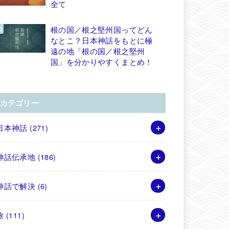
全て
根の国／根之堅州国ってどん
なとこ？日本神話をもとに極
遠の地「根の国／根之堅州
国」を分かりやすくまとめ！
カテゴリー
日本神話
(271)
神話伝承地
(186)
神話で解決
(6)
旅
(111)