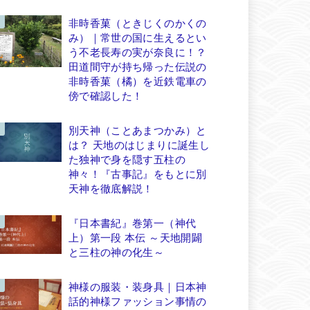
非時香菓（ときじくのかくの
み）｜常世の国に生えるとい
う不老長寿の実が奈良に！？
田道間守が持ち帰った伝説の
非時香菓（橘）を近鉄電車の
傍で確認した！
別天神（ことあまつかみ）と
は？ 天地のはじまりに誕生し
た独神で身を隠す五柱の
神々！『古事記』をもとに別
天神を徹底解説！
『日本書紀』巻第一（神代
上）第一段 本伝 ～天地開闢
と三柱の神の化生～
神様の服装・装身具｜日本神
話的神様ファッション事情の