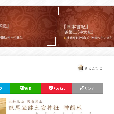
さるたひこ
ブ
送る
Pocket
リンク