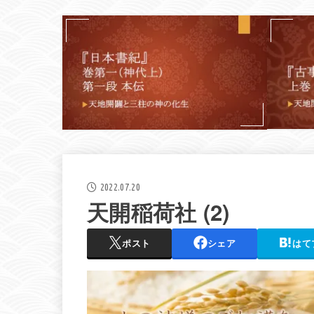
2022.07.20
天開稲荷社 (2)
ポスト
シェア
はて