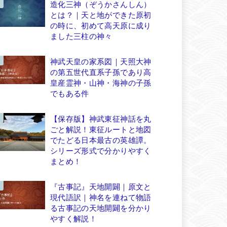
造化三神（ぞうかさんしん）
とは？｜天と地ができた原初
の時に、初めて高天原に成り
ました三柱の神々
神武天皇の家系図｜天照大神
の第五世代直系子孫であり高
皇産霊神・山神・海神の子孫
でもある件
【保存版】神武東征神話を丸
ごと解説！東征ルートと地図
でたどる日本最古の英雄譚。
シリーズ形式で分かりやすく
まとめ！
『古事記』天地開闢｜原文と
現代語訳｜神名を連ねて物語
る古事記の天地開闢を分かり
やすく解説！