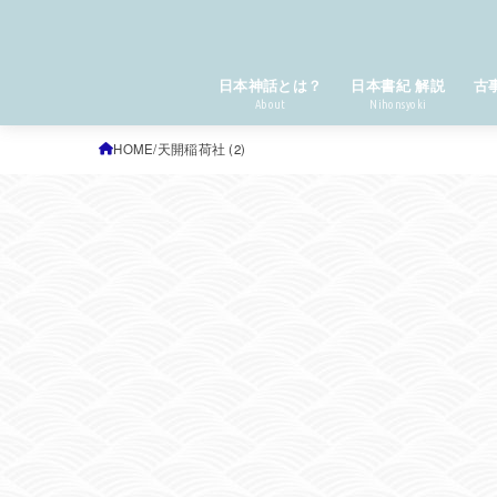
日本神話とは？
日本書紀 解説
古
About
Nihonsyoki
HOME
天開稲荷社 (2)