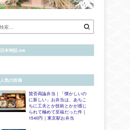
検
索:
日本神話.com
人気の投稿
賛否両論弁当｜「懐かしいの
に新しい」お弁当は、あちこ
ちに工夫とか技術とかが感じ
られて極めて至福だった件｜
1540円｜東京駅お弁当