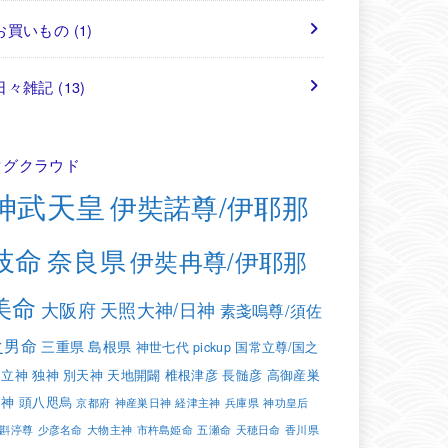
お買いもの
(1)
日々雑記
(13)
タグクラウド
神武天皇
伊奘諾尊/伊耶那
岐命
奈良県
伊奘冉尊/伊耶那
美命
大阪府
天照大神/日神
素戔嗚尊/須佐
之男命
三重県
島根県
神世七代
pickup
国常立尊/国之
常立神
独神
別天神
天地開闢
椎根津彦
長髄彦
高御産巣
日神
頭八咫烏
京都府
神産巣日神
経津主神
兵庫県
神功皇后
斟渟尊
少彦名命
大物主神
市杵島姫命
五瀬命
天穂日命
香川県