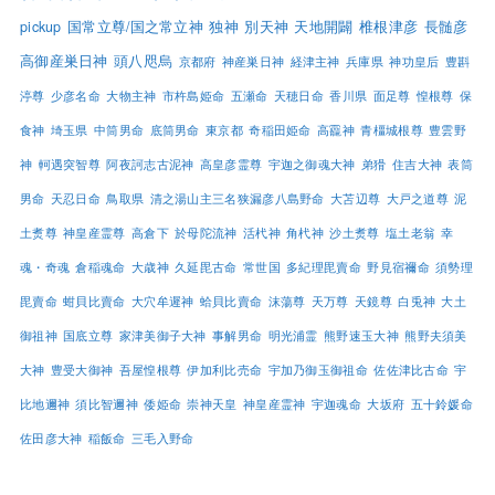
pickup
国常立尊/国之常立神
独神
別天神
天地開闢
椎根津彦
長髄彦
高御産巣日神
頭八咫烏
京都府
神産巣日神
経津主神
兵庫県
神功皇后
豊斟
渟尊
少彦名命
大物主神
市杵島姫命
五瀬命
天穂日命
香川県
面足尊
惶根尊
保
食神
埼玉県
中筒男命
底筒男命
東京都
奇稲田姫命
高龗神
青橿城根尊
豊雲野
神
軻遇突智尊
阿夜訶志古泥神
高皇彦霊尊
宇迦之御魂大神
弟猾
住吉大神
表筒
男命
天忍日命
鳥取県
清之湯山主三名狭漏彦八島野命
大苫辺尊
大戸之道尊
泥
土煑尊
神皇産霊尊
高倉下
於母陀流神
活杙神
角杙神
沙土煑尊
塩土老翁
幸
魂・奇魂
倉稲魂命
大歳神
久延毘古命
常世国
多紀理毘賣命
野見宿禰命
須勢理
毘賣命
蚶貝比賣命
大穴牟遲神
蛤貝比賣命
沫蕩尊
天万尊
天鏡尊
白兎神
大土
御祖神
国底立尊
家津美御子大神
事解男命
明光浦霊
熊野速玉大神
熊野夫須美
大神
豊受大御神
吾屋惶根尊
伊加利比売命
宇加乃御玉御祖命
佐佐津比古命
宇
比地邇神
須比智邇神
倭姫命
崇神天皇
神皇産霊神
宇迦魂命
大坂府
五十鈴媛命
佐田彦大神
稲飯命
三毛入野命