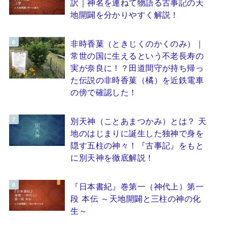
訳｜神名を連ねて物語る古事記の天
地開闢を分かりやすく解説！
非時香菓（ときじくのかくのみ）｜
常世の国に生えるという不老長寿の
実が奈良に！？田道間守が持ち帰っ
た伝説の非時香菓（橘）を近鉄電車
の傍で確認した！
別天神（ことあまつかみ）とは？ 天
地のはじまりに誕生した独神で身を
隠す五柱の神々！『古事記』をもと
に別天神を徹底解説！
『日本書紀』巻第一（神代上）第一
段 本伝 ～天地開闢と三柱の神の化
生～