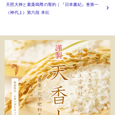
天照大神と素戔嗚尊の誓約｜『日本書紀』巻第一
（神代上）第六段 本伝