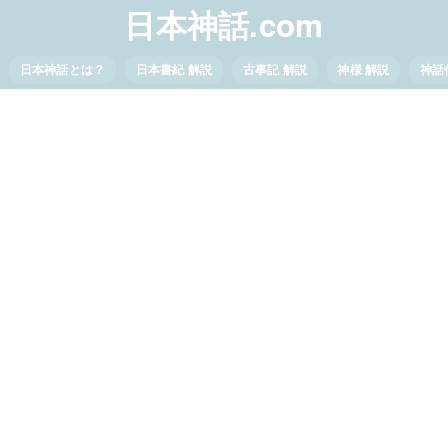
日本神話.com
日本神話とは？
日本書紀 解説
古事記 解説
神様 解説
神話