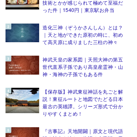
技術とかが感じられて極めて至福だ
った件｜1540円｜東京駅お弁当
造化三神（ぞうかさんしん）とは？
｜天と地ができた原初の時に、初め
て高天原に成りました三柱の神々
神武天皇の家系図｜天照大神の第五
世代直系子孫であり高皇産霊神・山
神・海神の子孫でもある件
【保存版】神武東征神話を丸ごと解
説！東征ルートと地図でたどる日本
最古の英雄譚。シリーズ形式で分か
りやすくまとめ！
『古事記』天地開闢｜原文と現代語