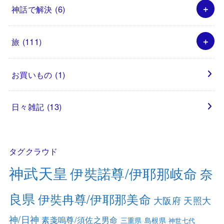
神話で解決
(6)
旅
(111)
お買いもの
(1)
日々雑記
(13)
タグクラウド
神武天皇
伊奘諾尊/伊耶那岐命
奈
良県
伊奘冉尊/伊耶那美命
大阪府
天照大
神/日神
素戔嗚尊/須佐之男命
三重県
島根県
神世七代