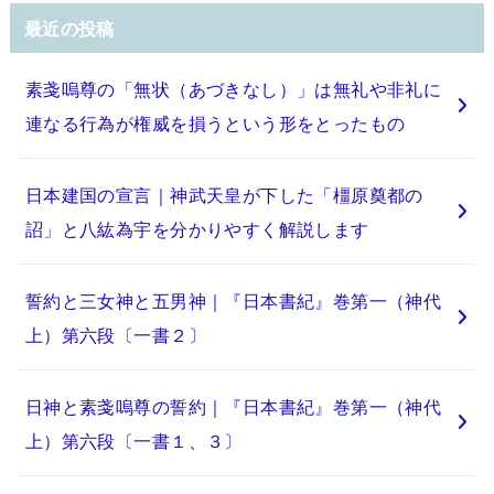
最近の投稿
素戔嗚尊の「無状（あづきなし）」は無礼や非礼に
連なる行為が権威を損うという形をとったもの
日本建国の宣言｜神武天皇が下した「橿原奠都の
詔」と八紘為宇を分かりやすく解説します
誓約と三女神と五男神｜『日本書紀』巻第一（神代
上）第六段〔一書２〕
日神と素戔嗚尊の誓約｜『日本書紀』巻第一（神代
上）第六段〔一書１、３〕