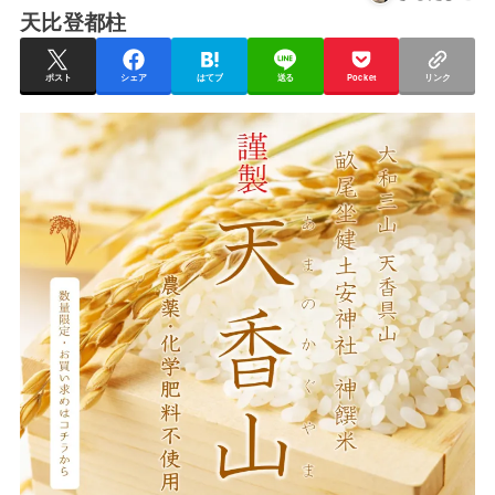
天比登都柱
ポスト
シェア
はてブ
送る
Pocket
リンク