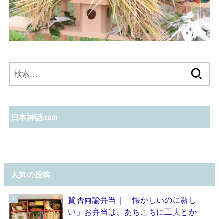
検
索:
日本神話.com
人気の投稿
賛否両論弁当｜「懐かしいのに新し
い」お弁当は、あちこちに工夫とか