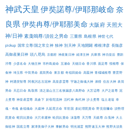
神武天皇
伊奘諾尊/伊耶那岐命
奈
良県
伊奘冉尊/伊耶那美命
大阪府
天照大
神/日神
素戔嗚尊/須佐之男命
三重県
島根県
神世七代
pickup
国常立尊/国之常立神
独神
別天神
天地開闢
椎根津彦
長髄彦
高御産巣日神
頭八咫烏
京都府
神産巣日神
経津主神
兵庫県
神功皇后
豊斟
渟尊
少彦名命
大物主神
市杵島姫命
五瀬命
天穂日命
香川県
面足尊
惶根尊
保
食神
埼玉県
中筒男命
底筒男命
東京都
奇稲田姫命
高龗神
青橿城根尊
豊雲野
神
軻遇突智尊
阿夜訶志古泥神
高皇彦霊尊
宇迦之御魂大神
弟猾
住吉大神
表筒
男命
天忍日命
鳥取県
清之湯山主三名狭漏彦八島野命
大苫辺尊
大戸之道尊
泥
土煑尊
神皇産霊尊
高倉下
於母陀流神
活杙神
角杙神
沙土煑尊
塩土老翁
幸
魂・奇魂
倉稲魂命
大歳神
久延毘古命
常世国
多紀理毘賣命
野見宿禰命
須勢理
毘賣命
蚶貝比賣命
大穴牟遲神
蛤貝比賣命
沫蕩尊
天万尊
天鏡尊
白兎神
大土
御祖神
国底立尊
家津美御子大神
事解男命
明光浦霊
熊野速玉大神
熊野夫須美