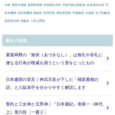
大神
豊受大御神
吾屋惶根尊
伊加利比売命
宇加乃御玉御祖命
佐佐津比古命
宇
比地邇神
須比智邇神
倭姫命
崇神天皇
神皇産霊神
宇迦魂命
大坂府
五十鈴媛命
佐田彦大神
稲飯命
三毛入野命
最近の投稿
素戔嗚尊の「無状（あづきなし）」は無礼や非礼に
連なる行為が権威を損うという形をとったもの
日本建国の宣言｜神武天皇が下した「橿原奠都の
詔」と八紘為宇を分かりやすく解説します
誓約と三女神と五男神｜『日本書紀』巻第一（神代
上）第六段〔一書２〕