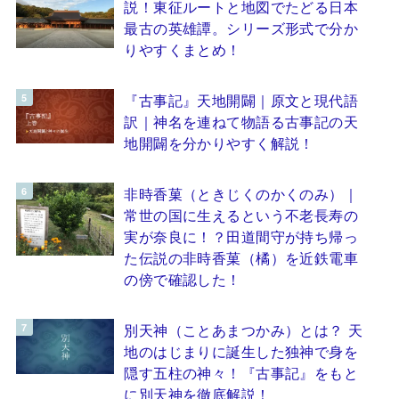
説！東征ルートと地図でたどる日本
最古の英雄譚。シリーズ形式で分か
りやすくまとめ！
『古事記』天地開闢｜原文と現代語
訳｜神名を連ねて物語る古事記の天
地開闢を分かりやすく解説！
非時香菓（ときじくのかくのみ）｜
常世の国に生えるという不老長寿の
実が奈良に！？田道間守が持ち帰っ
た伝説の非時香菓（橘）を近鉄電車
の傍で確認した！
別天神（ことあまつかみ）とは？ 天
地のはじまりに誕生した独神で身を
隠す五柱の神々！『古事記』をもと
に別天神を徹底解説！