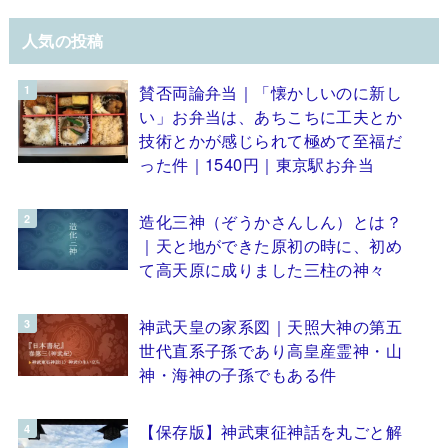
人気の投稿
賛否両論弁当｜「懐かしいのに新し
い」お弁当は、あちこちに工夫とか
技術とかが感じられて極めて至福だ
った件｜1540円｜東京駅お弁当
造化三神（ぞうかさんしん）とは？
｜天と地ができた原初の時に、初め
て高天原に成りました三柱の神々
神武天皇の家系図｜天照大神の第五
世代直系子孫であり高皇産霊神・山
神・海神の子孫でもある件
【保存版】神武東征神話を丸ごと解