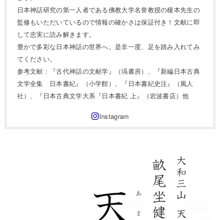
日本神話研究の第一人者である佛教大学名誉教授の榎本先生の
監修もいただいているので情報の確かさは保証付き！文献に即
して忠実に読み解きます。
豊かで多彩な日本神話の世界へ。是非一度、足を踏み入れてみ
てください。
参考文献：『古代神話の文献学』（塙書房）、『新編日本古典
文学全集 日本書紀』（小学館）、『日本書紀史注』（風人
社）、『日本古典文学大系『日本書紀 上』（岩波書店）他