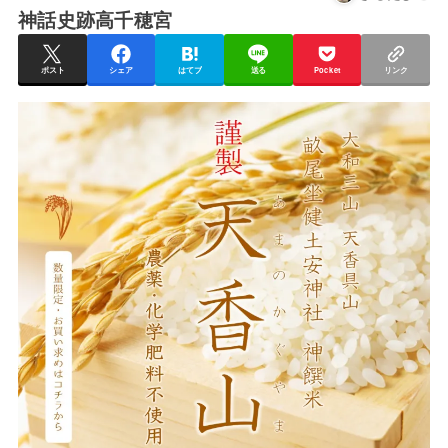
神話史跡高千穂宮
ポスト
シェア
はてブ
送る
Pocket
リンク