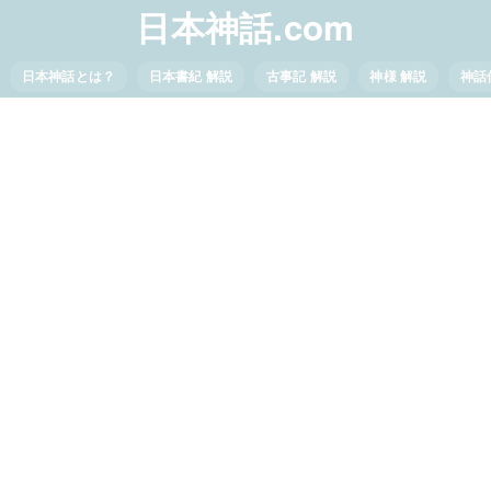
日本神話.com
日本神話とは？
日本書紀 解説
古事記 解説
神様 解説
神話