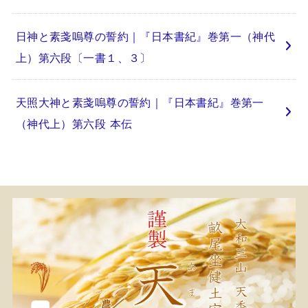
日神と素戔嗚尊の誓約｜『日本書紀』巻第一（神代
上）第六段〔一書１、３〕
天照大神と素戔嗚尊の誓約｜『日本書紀』巻第一
（神代上）第六段 本伝