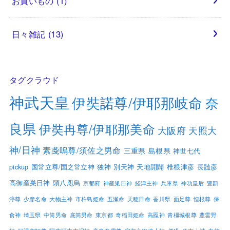
お買いもの
(1)
日々雑記
(13)
タグクラウド
神武天皇
伊奘諾尊/伊耶那岐命
奈
良県
伊奘冉尊/伊耶那美命
大阪府
天照大
神/日神
素戔嗚尊/須佐之男命
三重県
島根県
神世七代
pickup
国常立尊/国之常立神
独神
別天神
天地開闢
椎根津彦
長髄彦
高御産巣日神
頭八咫烏
京都府
神産巣日神
経津主神
兵庫県
神功皇后
豊斟
渟尊
少彦名命
大物主神
市杵島姫命
五瀬命
天穂日命
香川県
面足尊
惶根尊
保
食神
埼玉県
中筒男命
底筒男命
東京都
奇稲田姫命
高龗神
青橿城根尊
豊雲野