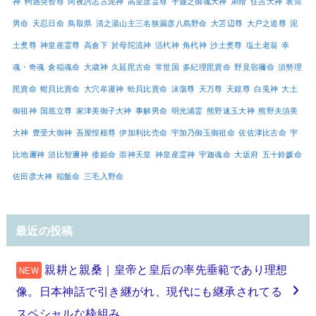
神
軻遇突智尊
阿夜訶志古泥神
高皇彦霊尊
宇迦之御魂大神
弟猾
住吉大神
表筒
男命
天忍日命
鳥取県
清之湯山主三名狭漏彦八島野命
大苫辺尊
大戸之道尊
泥
土煑尊
神皇産霊尊
高倉下
於母陀流神
活杙神
角杙神
沙土煑尊
塩土老翁
幸
魂・奇魂
倉稲魂命
大歳神
久延毘古命
常世国
多紀理毘賣命
野見宿禰命
須勢理
毘賣命
蚶貝比賣命
大穴牟遲神
蛤貝比賣命
沫蕩尊
天万尊
天鏡尊
白兎神
大土
御祖神
国底立尊
家津美御子大神
事解男命
明光浦霊
熊野速玉大神
熊野夫須美
大神
豊受大御神
吾屋惶根尊
伊加利比売命
宇加乃御玉御祖命
佐佐津比古命
宇
比地邇神
須比智邇神
倭姫命
崇神天皇
神皇産霊神
宇迦魂命
大坂府
五十鈴媛命
佐田彦大神
稲飯命
三毛入野命
最近の投稿
親耕と親桑｜皇帝と皇后の率先垂範であり理想
像。日本神話で引き継がれ、現代にも継承されてる
スペシャルな枠組み