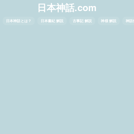
日本神話.com
日本神話とは？
日本書紀 解説
古事記 解説
神様 解説
神話