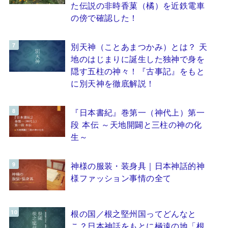
た伝説の非時香菓（橘）を近鉄電車
の傍で確認した！
別天神（ことあまつかみ）とは？ 天
地のはじまりに誕生した独神で身を
隠す五柱の神々！『古事記』をもと
に別天神を徹底解説！
『日本書紀』巻第一（神代上）第一
段 本伝 ～天地開闢と三柱の神の化
生～
神様の服装・装身具｜日本神話的神
様ファッション事情の全て
根の国／根之堅州国ってどんなと
こ？日本神話をもとに極遠の地「根