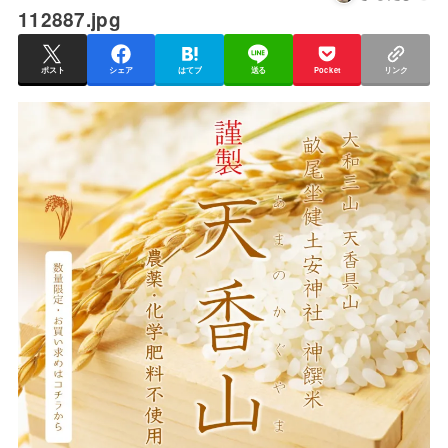
112887.jpg
ポスト
シェア
はてブ
送る
Pocket
リンク