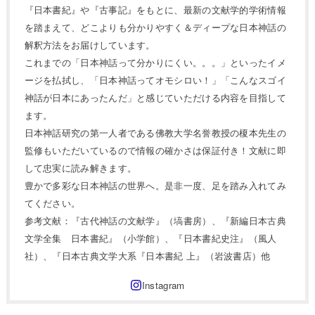
『日本書紀』や『古事記』をもとに、最新の文献学的学術情報
を踏まえて、どこよりも分かりやすく＆ディープな日本神話の
解釈方法をお届けしています。
これまでの「日本神話って分かりにくい。。。」といったイメ
ージを払拭し、「日本神話ってオモシロい！」「こんなスゴイ
神話が日本にあったんだ」と感じていただける内容を目指して
ます。
日本神話研究の第一人者である佛教大学名誉教授の榎本先生の
監修もいただいているので情報の確かさは保証付き！文献に即
して忠実に読み解きます。
豊かで多彩な日本神話の世界へ。是非一度、足を踏み入れてみ
てください。
参考文献：『古代神話の文献学』（塙書房）、『新編日本古典
文学全集 日本書紀』（小学館）、『日本書紀史注』（風人
社）、『日本古典文学大系『日本書紀 上』（岩波書店）他