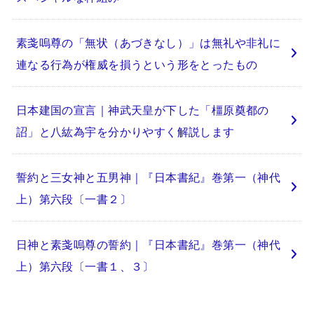
素戔嗚尊の「無状（あづきなし）」は無礼や非礼に
連なる行為が権威を損うという形をとったもの
日本建国の宣言｜神武天皇が下した「橿原奠都の
詔」と八紘為宇を分かりやすく解説します
誓約と三女神と五男神｜『日本書紀』巻第一（神代
上）第六段〔一書２〕
日神と素戔嗚尊の誓約｜『日本書紀』巻第一（神代
上）第六段〔一書１、３〕