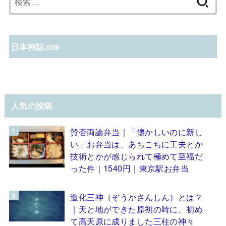
索:
日本神話.com
人気の投稿
賛否両論弁当｜「懐かしいのに新し
い」お弁当は、あちこちに工夫とか
技術とかが感じられて極めて至福だ
った件｜1540円｜東京駅お弁当
造化三神（ぞうかさんしん）とは？
｜天と地ができた原初の時に、初め
て高天原に成りました三柱の神々