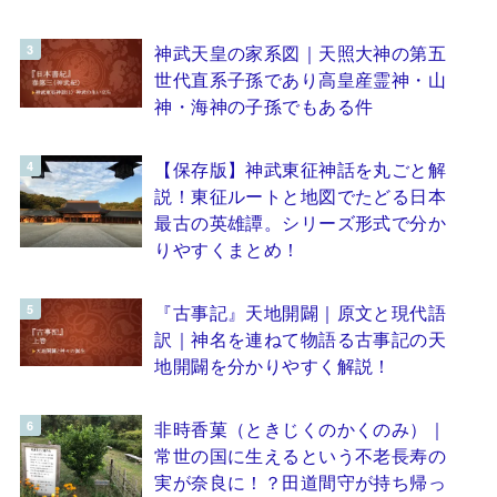
神武天皇の家系図｜天照大神の第五
世代直系子孫であり高皇産霊神・山
神・海神の子孫でもある件
【保存版】神武東征神話を丸ごと解
説！東征ルートと地図でたどる日本
最古の英雄譚。シリーズ形式で分か
りやすくまとめ！
『古事記』天地開闢｜原文と現代語
訳｜神名を連ねて物語る古事記の天
地開闢を分かりやすく解説！
非時香菓（ときじくのかくのみ）｜
常世の国に生えるという不老長寿の
実が奈良に！？田道間守が持ち帰っ