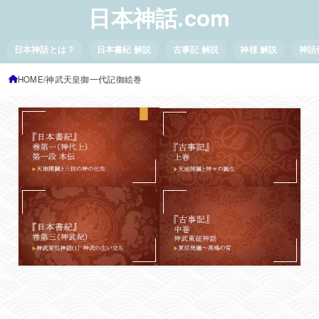
日本神話.com
日本神話とは？
日本書紀 解説
古事記 解説
神様 解説
神話
HOME
神武天皇御一代記御絵巻