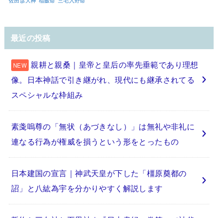
佐田彦大神
稲飯命
三毛入野命
最近の投稿
親耕と親桑｜皇帝と皇后の率先垂範であり理想
像。日本神話で引き継がれ、現代にも継承されてる
スペシャルな枠組み
素戔嗚尊の「無状（あづきなし）」は無礼や非礼に
連なる行為が権威を損うという形をとったもの
日本建国の宣言｜神武天皇が下した「橿原奠都の
詔」と八紘為宇を分かりやすく解説します