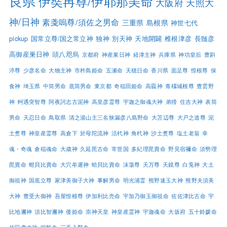
良県
伊奘冉尊/伊耶那美命
大阪府
天照大
神/日神
素戔嗚尊/須佐之男命
三重県
島根県
神世七代
pickup
国常立尊/国之常立神
独神
別天神
天地開闢
椎根津彦
長髄彦
高御産巣日神
頭八咫烏
京都府
神産巣日神
経津主神
兵庫県
神功皇后
豊斟
渟尊
少彦名命
大物主神
市杵島姫命
五瀬命
天穂日命
香川県
面足尊
惶根尊
保
食神
埼玉県
中筒男命
底筒男命
東京都
奇稲田姫命
高龗神
青橿城根尊
豊雲野
神
軻遇突智尊
阿夜訶志古泥神
高皇彦霊尊
宇迦之御魂大神
弟猾
住吉大神
表筒
男命
天忍日命
鳥取県
清之湯山主三名狭漏彦八島野命
大苫辺尊
大戸之道尊
泥
土煑尊
神皇産霊尊
高倉下
於母陀流神
活杙神
角杙神
沙土煑尊
塩土老翁
幸
魂・奇魂
倉稲魂命
大歳神
久延毘古命
常世国
多紀理毘賣命
野見宿禰命
須勢理
毘賣命
蚶貝比賣命
大穴牟遲神
蛤貝比賣命
沫蕩尊
天万尊
天鏡尊
白兎神
大土
御祖神
国底立尊
家津美御子大神
事解男命
明光浦霊
熊野速玉大神
熊野夫須美
大神
豊受大御神
吾屋惶根尊
伊加利比売命
宇加乃御玉御祖命
佐佐津比古命
宇
比地邇神
須比智邇神
倭姫命
崇神天皇
神皇産霊神
宇迦魂命
大坂府
五十鈴媛命