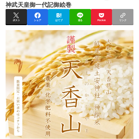
神武天皇御一代記御絵巻
ポスト
シェア
はてブ
送る
Pocket
リンク