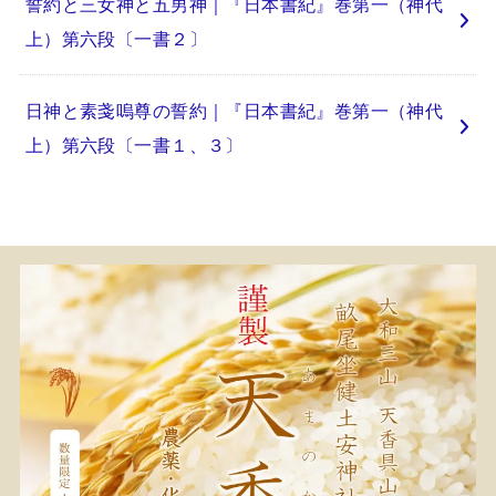
誓約と三女神と五男神｜『日本書紀』巻第一（神代
上）第六段〔一書２〕
日神と素戔嗚尊の誓約｜『日本書紀』巻第一（神代
上）第六段〔一書１、３〕