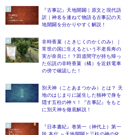
『古事記』天地開闢｜原文と現代語
訳｜神名を連ねて物語る古事記の天
地開闢を分かりやすく解説！
非時香菓（ときじくのかくのみ）｜
常世の国に生えるという不老長寿の
実が奈良に！？田道間守が持ち帰っ
た伝説の非時香菓（橘）を近鉄電車
の傍で確認した！
別天神（ことあまつかみ）とは？ 天
地のはじまりに誕生した独神で身を
隠す五柱の神々！『古事記』をもと
に別天神を徹底解説！
『日本書紀』巻第一（神代上）第一
段 本伝 ～天地開闢と三柱の神の化