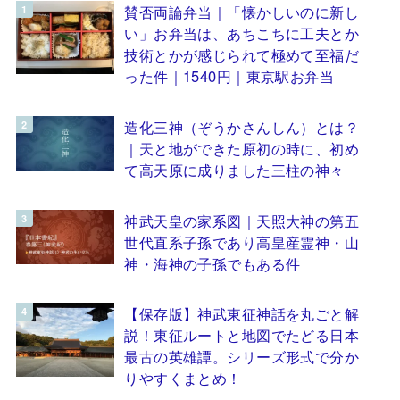
賛否両論弁当｜「懐かしいのに新し
い」お弁当は、あちこちに工夫とか
技術とかが感じられて極めて至福だ
った件｜1540円｜東京駅お弁当
造化三神（ぞうかさんしん）とは？
｜天と地ができた原初の時に、初め
て高天原に成りました三柱の神々
神武天皇の家系図｜天照大神の第五
世代直系子孫であり高皇産霊神・山
神・海神の子孫でもある件
【保存版】神武東征神話を丸ごと解
説！東征ルートと地図でたどる日本
最古の英雄譚。シリーズ形式で分か
りやすくまとめ！