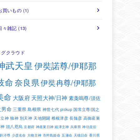
お買いもの
(1)
日々雑記
(13)
タグクラウド
神武天皇
伊奘諾尊/伊耶那
岐命
奈良県
伊奘冉尊/伊耶那
美命
大阪府
天照大神/日神
素戔嗚尊/須佐
之男命
三重県
島根県
神世七代
pickup
国常立尊/国之
常立神
独神
別天神
天地開闢
椎根津彦
長髄彦
高御産巣
日神
頭八咫烏
京都府
神産巣日神
経津主神
兵庫県
神功皇后
斟渟尊
少彦名命
大物主神
市杵島姫命
五瀬命
天穂日命
香川県