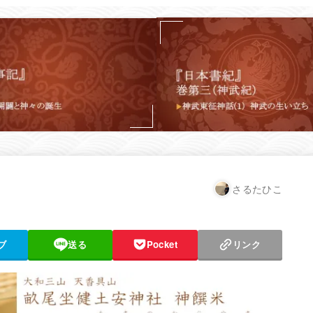
さるたひこ
ブ
送る
Pocket
リンク