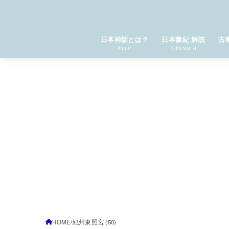
日本神話とは？
日本書紀 解説
古
About
Nihonsyoki
HOME
紀州東照宮 (50)