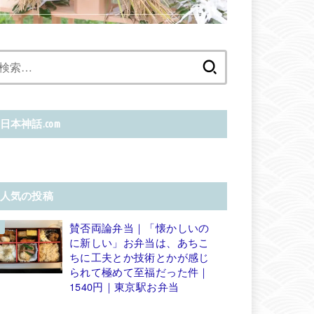
検
索:
日本神話.com
人気の投稿
賛否両論弁当｜「懐かしいの
に新しい」お弁当は、あちこ
ちに工夫とか技術とかが感じ
られて極めて至福だった件｜
1540円｜東京駅お弁当