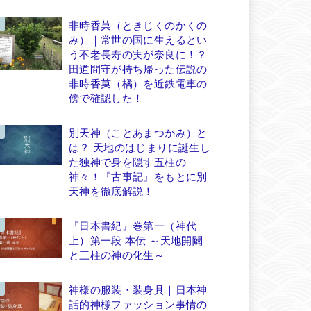
非時香菓（ときじくのかくの
み）｜常世の国に生えるとい
う不老長寿の実が奈良に！？
田道間守が持ち帰った伝説の
非時香菓（橘）を近鉄電車の
傍で確認した！
別天神（ことあまつかみ）と
は？ 天地のはじまりに誕生し
た独神で身を隠す五柱の
神々！『古事記』をもとに別
天神を徹底解説！
『日本書紀』巻第一（神代
上）第一段 本伝 ～天地開闢
と三柱の神の化生～
神様の服装・装身具｜日本神
話的神様ファッション事情の