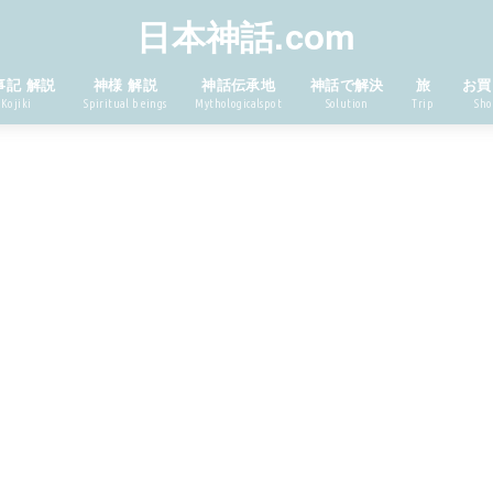
日本神話.com
事記 解説
神様 解説
神話伝承地
神話で解決
旅
お買
Kojiki
Spiritual beings
Mythologicalspot
Solution
Trip
Sho