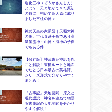
造化三神（ぞうかさんしん）
とは？｜天と地ができた原初
の時に、初めて高天原に成り
ました三柱の神々
神武天皇の家系図｜天照大神
の第五世代直系子孫であり高
皇産霊神・山神・海神の子孫
でもある件
【保存版】神武東征神話を丸
ごと解説！東征ルートと地図
でたどる日本最古の英雄譚。
シリーズ形式で分かりやすく
まとめ！
『古事記』天地開闢｜原文と
現代語訳｜神名を連ねて物語
る古事記の天地開闢を分かり
やすく解説！