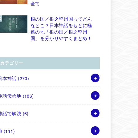
全て
根の国／根之堅州国ってどん
なとこ？日本神話をもとに極
遠の地「根の国／根之堅州
国」を分かりやすくまとめ！
カテゴリー
日本神話
(270)
神話伝承地
(186)
神話で解決
(6)
旅
(111)