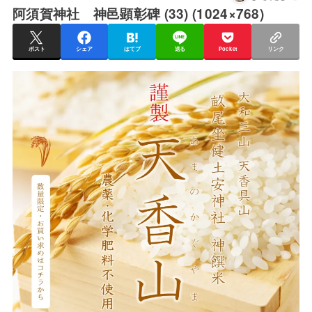
阿須賀神社 神邑顕彰碑 (33) (1024×768)
ポスト
シェア
はてブ
送る
Pocket
リンク