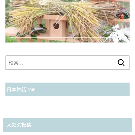
検
索:
日本神話.com
人気の投稿