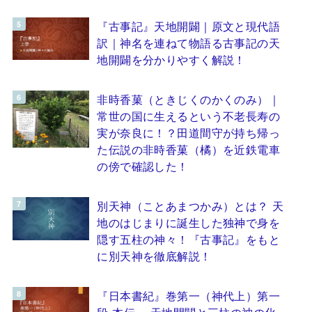
『古事記』天地開闢｜原文と現代語
訳｜神名を連ねて物語る古事記の天
地開闢を分かりやすく解説！
非時香菓（ときじくのかくのみ）｜
常世の国に生えるという不老長寿の
実が奈良に！？田道間守が持ち帰っ
た伝説の非時香菓（橘）を近鉄電車
の傍で確認した！
別天神（ことあまつかみ）とは？ 天
地のはじまりに誕生した独神で身を
隠す五柱の神々！『古事記』をもと
に別天神を徹底解説！
『日本書紀』巻第一（神代上）第一
段 本伝 ～天地開闢と三柱の神の化