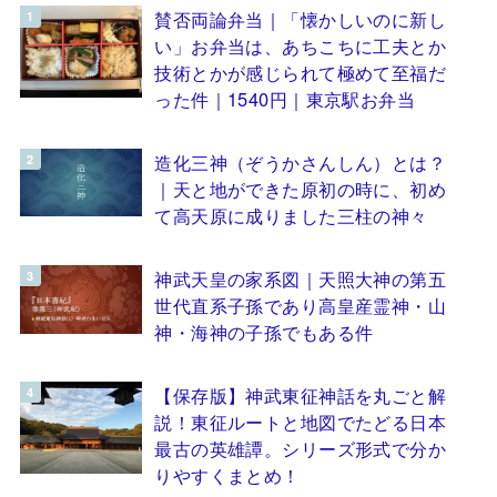
賛否両論弁当｜「懐かしいのに新し
い」お弁当は、あちこちに工夫とか
技術とかが感じられて極めて至福だ
った件｜1540円｜東京駅お弁当
造化三神（ぞうかさんしん）とは？
｜天と地ができた原初の時に、初め
て高天原に成りました三柱の神々
神武天皇の家系図｜天照大神の第五
世代直系子孫であり高皇産霊神・山
神・海神の子孫でもある件
【保存版】神武東征神話を丸ごと解
説！東征ルートと地図でたどる日本
最古の英雄譚。シリーズ形式で分か
りやすくまとめ！