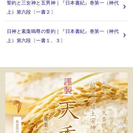
誓約と三女神と五男神｜『日本書紀』巻第一（神代
上）第六段〔一書２〕
日神と素戔嗚尊の誓約｜『日本書紀』巻第一（神代
上）第六段〔一書１、３〕