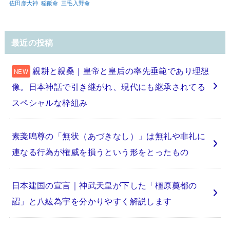
佐田彦大神
稲飯命
三毛入野命
最近の投稿
親耕と親桑｜皇帝と皇后の率先垂範であり理想
像。日本神話で引き継がれ、現代にも継承されてる
スペシャルな枠組み
素戔嗚尊の「無状（あづきなし）」は無礼や非礼に
連なる行為が権威を損うという形をとったもの
日本建国の宣言｜神武天皇が下した「橿原奠都の
詔」と八紘為宇を分かりやすく解説します