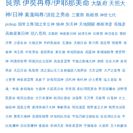
良県
伊奘冉尊/伊耶那美命
大阪府
天照大
神/日神
素戔嗚尊/須佐之男命
三重県
島根県
神世七代
pickup
国常立尊/国之常立神
独神
別天神
天地開闢
椎根津彦
長髄彦
高御産巣日神
頭八咫烏
京都府
神産巣日神
経津主神
兵庫県
神功皇后
豊斟
渟尊
少彦名命
大物主神
市杵島姫命
五瀬命
天穂日命
香川県
面足尊
惶根尊
保
食神
埼玉県
中筒男命
底筒男命
東京都
奇稲田姫命
高龗神
青橿城根尊
豊雲野
神
軻遇突智尊
阿夜訶志古泥神
高皇彦霊尊
宇迦之御魂大神
弟猾
住吉大神
表筒
男命
天忍日命
鳥取県
清之湯山主三名狭漏彦八島野命
大苫辺尊
大戸之道尊
泥
土煑尊
神皇産霊尊
高倉下
於母陀流神
活杙神
角杙神
沙土煑尊
塩土老翁
幸
魂・奇魂
倉稲魂命
大歳神
久延毘古命
常世国
多紀理毘賣命
野見宿禰命
須勢理
毘賣命
蚶貝比賣命
大穴牟遲神
蛤貝比賣命
沫蕩尊
天万尊
天鏡尊
白兎神
大土
御祖神
国底立尊
家津美御子大神
事解男命
明光浦霊
熊野速玉大神
熊野夫須美
大神
豊受大御神
吾屋惶根尊
伊加利比売命
宇加乃御玉御祖命
佐佐津比古命
宇
比地邇神
須比智邇神
倭姫命
崇神天皇
神皇産霊神
宇迦魂命
大坂府
五十鈴媛命