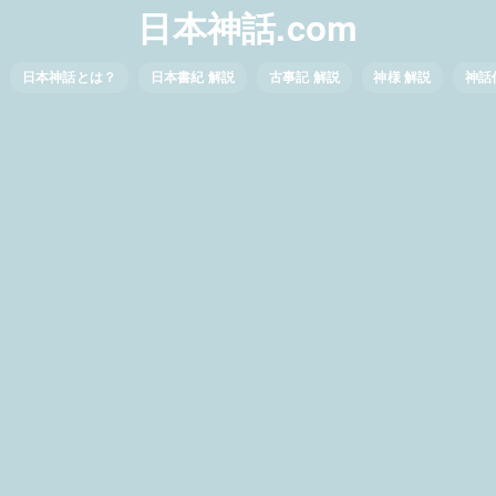
日本神話.com
日本神話とは？
日本書紀 解説
古事記 解説
神様 解説
神話