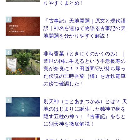
りやすくまとめ！
『古事記』天地開闢｜原文と現代語
訳｜神名を連ねて物語る古事記の天
地開闢を分かりやすく解説！
非時香菓（ときじくのかくのみ）｜
常世の国に生えるという不老長寿の
実が奈良に！？田道間守が持ち帰っ
た伝説の非時香菓（橘）を近鉄電車
の傍で確認した！
別天神（ことあまつかみ）とは？ 天
地のはじまりに誕生した独神で身を
隠す五柱の神々！『古事記』をもと
に別天神を徹底解説！