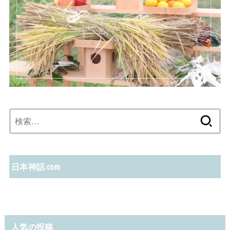
検
索:
日本神話.com
人気の投稿