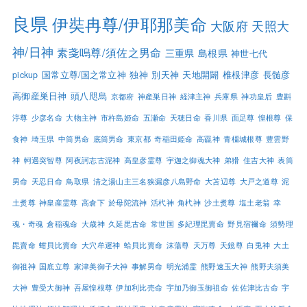
良県
伊奘冉尊/伊耶那美命
大阪府
天照大
神/日神
素戔嗚尊/須佐之男命
三重県
島根県
神世七代
pickup
国常立尊/国之常立神
独神
別天神
天地開闢
椎根津彦
長髄彦
高御産巣日神
頭八咫烏
京都府
神産巣日神
経津主神
兵庫県
神功皇后
豊斟
渟尊
少彦名命
大物主神
市杵島姫命
五瀬命
天穂日命
香川県
面足尊
惶根尊
保
食神
埼玉県
中筒男命
底筒男命
東京都
奇稲田姫命
高龗神
青橿城根尊
豊雲野
神
軻遇突智尊
阿夜訶志古泥神
高皇彦霊尊
宇迦之御魂大神
弟猾
住吉大神
表筒
男命
天忍日命
鳥取県
清之湯山主三名狭漏彦八島野命
大苫辺尊
大戸之道尊
泥
土煑尊
神皇産霊尊
高倉下
於母陀流神
活杙神
角杙神
沙土煑尊
塩土老翁
幸
魂・奇魂
倉稲魂命
大歳神
久延毘古命
常世国
多紀理毘賣命
野見宿禰命
須勢理
毘賣命
蚶貝比賣命
大穴牟遲神
蛤貝比賣命
沫蕩尊
天万尊
天鏡尊
白兎神
大土
御祖神
国底立尊
家津美御子大神
事解男命
明光浦霊
熊野速玉大神
熊野夫須美
大神
豊受大御神
吾屋惶根尊
伊加利比売命
宇加乃御玉御祖命
佐佐津比古命
宇