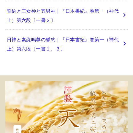
誓約と三女神と五男神｜『日本書紀』巻第一（神代
上）第六段〔一書２〕
日神と素戔嗚尊の誓約｜『日本書紀』巻第一（神代
上）第六段〔一書１、３〕