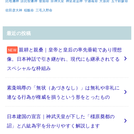
比地邇神
須比智邇神
倭姫命
崇神天皇
神皇産霊神
宇迦魂命
大坂府
五十鈴媛命
佐田彦大神
稲飯命
三毛入野命
最近の投稿
親耕と親桑｜皇帝と皇后の率先垂範であり理想
像。日本神話で引き継がれ、現代にも継承されてる
スペシャルな枠組み
素戔嗚尊の「無状（あづきなし）」は無礼や非礼に
連なる行為が権威を損うという形をとったもの
日本建国の宣言｜神武天皇が下した「橿原奠都の
詔」と八紘為宇を分かりやすく解説します