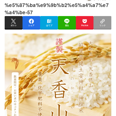
%e5%87%ba%e9%9b%b2%e5%a4%a7%e7
%a4%be-57
ポスト
シェア
はてブ
送る
Pocket
リンク