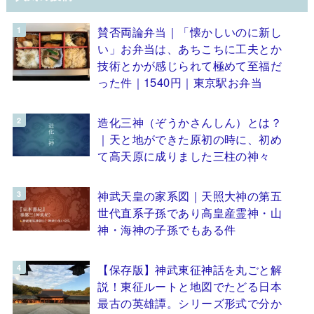
賛否両論弁当｜「懐かしいのに新し
い」お弁当は、あちこちに工夫とか
技術とかが感じられて極めて至福だ
った件｜1540円｜東京駅お弁当
造化三神（ぞうかさんしん）とは？
｜天と地ができた原初の時に、初め
て高天原に成りました三柱の神々
神武天皇の家系図｜天照大神の第五
世代直系子孫であり高皇産霊神・山
神・海神の子孫でもある件
【保存版】神武東征神話を丸ごと解
説！東征ルートと地図でたどる日本
最古の英雄譚。シリーズ形式で分か