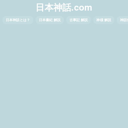
日本神話.com
日本神話とは？
日本書紀 解説
古事記 解説
神様 解説
神話