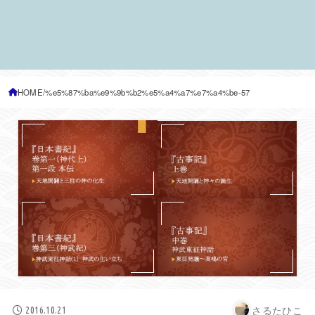
HOME
%e5%87%ba%e9%9b%b2%e5%a4%a7%e7%a4%be-57
さるたひこ
2016.10.21