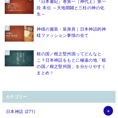
『日本書紀』巻第一（神代上）第一
段 本伝 ～天地開闢と三柱の神の化
生～
神様の服装・装身具｜日本神話的神
様ファッション事情の全て
根の国／根之堅州国ってどんなと
こ？日本神話をもとに極遠の地「根
の国／根之堅州国」を分かりやすく
まとめ！
カテゴリー
日本神話
(271)